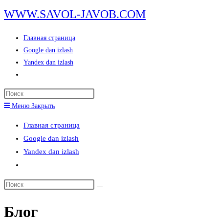
Перейти
WWW.SAVOL-JAVOB.COM
к
содержимому
Главная страница
Google dan izlash
Yandex dan izlash
Переключить
поиск
Нажмите
по
клавишу
Меню
Закрыть
веб-
Escape,
сайту
Главная страница
чтобы
Google dan izlash
закрыть
Yandex dan izlash
панель
Переключить
поиска.
поиск
Поиск
по
на
веб-
Блог
сайте
сайту