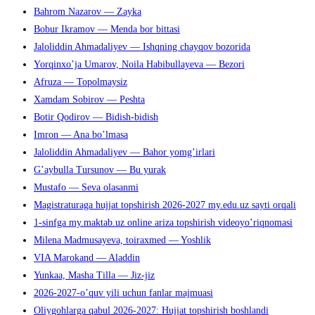
Bahrom Nazarov — Zayka
поиска.
Bobur Ikramov — Menda bor bittasi
Jaloliddin Ahmadaliyev — Ishqning chayqov bozorida
Yorqinxo’ja Umarov, Noila Habibullayeva — Bezori
Afruza — Topolmaysiz
Xamdam Sobirov — Peshta
Botir Qodirov — Bidish-bidish
Imron — Ana bo’lmasa
Jaloliddin Ahmadaliyev — Bahor yomg’irlari
G’aybulla Tursunov — Bu yurak
Mustafo — Seva olasanmi
Magistraturaga hujjat topshirish 2026-2027 my.edu.uz sayti orqali
1-sinfga my.maktab.uz online ariza topshirish videoyo’riqnomasi
Milena Madmusayeva, toiraxmed — Yoshlik
VIA Marokand — Aladdin
Yunkaa, Masha Tilla — Jiz-jiz
2026-2027-o’quv yili uchun fanlar majmuasi
Oliygohlarga qabul 2026-2027: Hujjat topshirish boshlandi