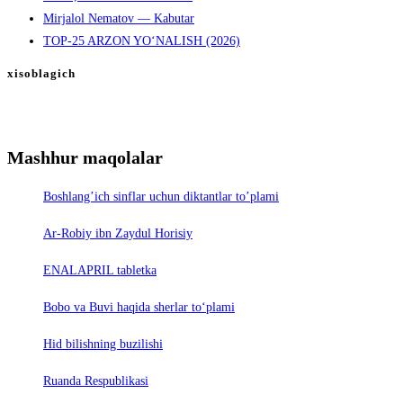
Mirjalol Nematov — Kabutar
TOP-25 ARZON YO‘NALISH (2026)
xisoblagich
Mashhur maqolalar
Boshlang’ich sinflar uchun diktantlar to’plami
Ar-Robiy ibn Zaydul Horisiy
ENALAPRIL tabletka
Bobo va Buvi haqida sherlar to‘plami
Hid bilishning buzilishi
Ruanda Respublikasi