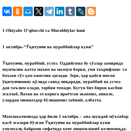
1-Oktyabr O’qituvchi va Murabbiylar kuni
1 октябрь-“Ўқитувчи ва мураббийлар куни”
Ўқитувчи, мураббий, устоз. Оддийгина бу сўзлар замирида
шунчалик катта маъно ва мазмун борки, уни таърифлаш-
га
баъзан сўз ҳам ожизлик қилади. Зеро, ҳар қайси инсон
ўқитувчининг қўлида савод чиқаради, мураббий ва устоз-
дан таълим олади, тарбия топади. Бугун биз бирон касбни
эгаллаб, Ватан ва эл корига яраётган эканмиз, аввало,
улардан миннатдор бўлишимиз табиий, албатта.
Мамлакатимизда ҳар йили 1 октябрь – ана шундай мўътабар
касб эгалари бўлган Ўқитувчи ва мураббийлар куни
умумхалқ байрами сифатида кенг нишонланиб келинмоқда.