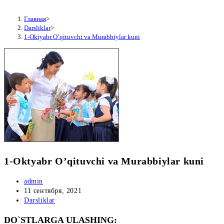
Главная
>
Darsliklar
>
1-Oktyabr O’qituvchi va Murabbiylar kuni
1-Oktyabr O’qituvchi va Murabbiylar kuni
Автор
admin
записи:
Запись
11 сентября, 2021
опубликована:
Рубрика
Darsliklar
записи:
DO`STLARGA ULASHING: