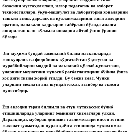
базасини мустаҳкамлаш, илғор педагогик ва ахборот
технологиялари, ўқув-машғулот ва лаборатория хоналарини
ташкил этиш, дарслик ва қўлланмаларнинг янги авлодини
яратиш, малакали кадрларни тайёрлаш йўлида амалга
оширилган кенг кўламли ишларни айтиб ўтиш ўринли
бўлади.
Энг муҳими бундай замонавий билим масканларида
жонкуярлик ва фидойилик кўрсатаётган ўқитувчи ва
мураббийларни моддий ва маънавий қўллаб-қувватлаш,
уларнинг меҳнатини муносиб рағбатлантириш бўйича ўзига
хос янги тизим жорий этилди. Бу бежиз эмас. Чунки
уларнинг меҳнати ана шундай юксак эътибор ва эъзозга
муносибдир.
Ёш авлодни теран билимли ва етук мутахассис бўлиб
етишишларида уларнинг беминнат хизматлари улкан.
Дарҳақиқат, муборак динимиз таълимотлари инсон зотини
жаҳолат зулматидан нурли ҳаётга етишишда муҳим омил
бўлган улуғ устоз ва мураббийлар хизматларига юқори баҳо