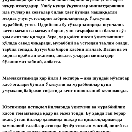
чуқур иззатдадир. Ушбу кунда ўқувчилар миннатдорчилик
ила гуллар ва совғалар билан ҳаёт йўлида машаққатли
меҳнат учун устозларни табриклайдилар. Ўқитувчи,
мураббий, устоз. Оддийгина бу сўзлар замирида шунчалик
катта маъно ва мазмун борки, уни таърифлашга баъзан сўз
ҳам ожизлик қилади. Зеро, ҳар қайси инсон ўқитувчининг
қўлида савод чиқаради, мураббий ва устоздан таълим олади,
тарбия топади. Бугун биз бирон касбни эгаллаб, Ватан ва эл
корига яраётган эканмиз, аввало, улардан миннатдор
бўлишимиз табиий, албатта.
Мамлакатимизда ҳар йили 1 октябрь – ана шундай мўътабар
касб эгалари бўлган Ўқитувчи ва мураббийлар куни
умумхалқ байрами сифатида кенг нишонланиб келинмоқда.
Юртимизда истиқлол йилларида ўқитувчи ва мураббийлик
касби том маънода қадр ва эъзоз топди. Бу ҳақда гап борар
экан, ўтган йиллар давомида шаҳар ва қишлоқларимизда
замонавий талаблар асосида бунёд этилган мактаб, лицей ва
касб-ҳунар коллежларини, уларнинг моддий-техник