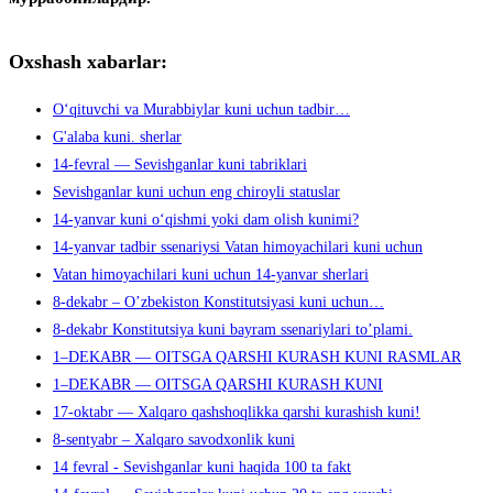
Oxshash xabarlar:
O‘qituvchi va Murabbiylar kuni uchun tadbir…
G'alaba kuni. sherlar
14-fevral — Sevishganlar kuni tabriklari
Sevishganlar kuni uchun eng chiroyli statuslar
14-yanvar kuni o‘qishmi yoki dam olish kunimi?
14-yanvar tadbir ssenariysi Vatan himoyachilari kuni uchun
Vatan himoyachilari kuni uchun 14-yanvar sherlari
8-dekabr – O’zbekiston Konstitutsiyasi kuni uchun…
8-dekabr Konstitutsiya kuni bayram ssenariylari to’plami.
1–DEKABR — OITSGA QARSHI KURASH KUNI RASMLAR
1–DEKABR — OITSGA QARSHI KURASH KUNI
17-oktabr — Xalqaro qashshoqlikka qarshi kurashish kuni!
8-sentyabr – Xalqaro savodxonlik kuni
14 fevral - Sevishganlar kuni haqida 100 ta fakt