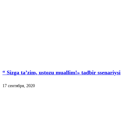
“ Sizga ta’zim, ustozu muallim!» tadbir ssenariysi
17 сентября, 2020