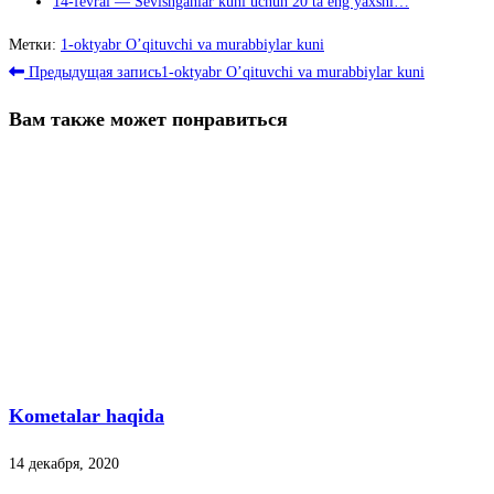
14-fevral — Sevishganlar kuni uchun 20 ta eng yaxshi…
Метки
:
1-oktyabr O’qituvchi va murabbiylar kuni
Читать
Предыдущая запись
1-oktyabr O’qituvchi va murabbiylar kuni
далее
Вам также может понравиться
статьи
Kometalar haqida
14 декабря, 2020