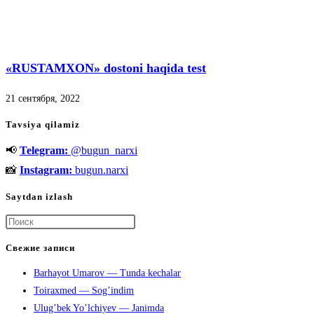
«RUSTAMXON» dostoni haqida test
21 сентября, 2022
Tavsiya qilamiz
📢
Telegram:
@bugun_narxi
📸
Instagram:
bugun.narxi
Saytdan izlash
Нажмите
клавишу
Свежие записи
Escape,
Barhayot Umarov — Tunda kechalar
чтобы
Toiraxmed — Sog’indim
закрыть
Ulug’bek Yo’lchiyev — Janimda
панель