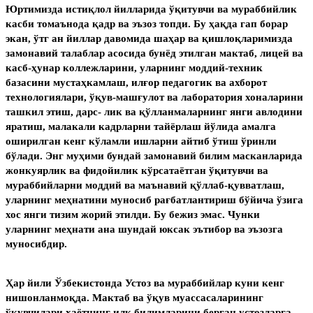
Юртимизда истиқлол йилларида ўқитувчи ва мураббийлик
касби томаънода қадр ва эъзоз топди. Бу ҳақда гап борар
экан, ўтг ан йиллар давомида шаҳар ва қишлоқларимизда
замонавий талаблар асосида бунёд этилган мактаб, лицей ва
касб-ҳунар коллежларини, уларнинг моддий-техник
базасини мустаҳкамлаш, илғор педагогик ва ахборот
технологиялари, ўқув-машғулот ва лаборатория хоналарини
ташкил этиш, дарс- лик ва қўлланмаларнинг янги авлодини
яратиш, малакали кадрларни тайёрлаш йўлида амалга
оширилган кенг кўламли ишларни айтиб ўтиш ўринли
бўлади. Энг муҳими бундай замонавий билим масканларида
жонкуярлик ва фидойилик кўрсатаётган ўқитувчи ва
мураббийларни моддий ва маънавий қўллаб-қувватлаш,
уларнинг меҳнатини муносиб рағбатлантириш бўйича ўзига
хос янги тизим жорий этилди. Бу бежиз эмас. Чунки
уларнинг меҳнати ана шундай юксак эътибор ва эъзозга
муносибдир.
Ҳар йили Ўзбекистонда Устоз ва мураббийлар куни кенг
нишонланмоқда. Мактаб ва ўқув муассасаларининг
ўқувчилари ҳаётнинг илк билимларини берган устозларга