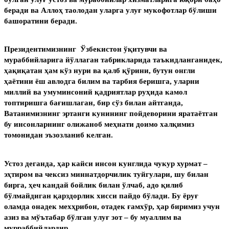
беради ва Аллоҳ таолодан уларга улуғ мукофотлар бўлиши
башоратини беради.
Президентимизнинг Ўзбекистон ўқитувчи ва
мураббийларига йўллаган табрикларида таъкидланганидек,
ҳақиқатан ҳам кўз нури ва қалб қўрини, бутун онгли
ҳаётини ёш авлодга билим ва тарбия беришга, уларни
миллий ва умуминсоний қадриятлар руҳида камол
топтиришга бағишлаган, бир сўз билан айтганда,
Ватанимизнинг эртанги кунининг пойдеворини яратаётган
бу инсонларнинг олижаноб меҳнати доимо халқимиз
томонидан эъзозланиб келган.
Устоз деганда, ҳар кайси инсон кунглида чукур хурмат –
эҳтиром ва чексиз миннатдорчилик туйгулари, шу билан
бирга, ҳеч кандай бойлик билан ўлчаб, адо қилиб
бўлмайдиган қарздорлик хисси пайдо бўлади. Бу ёруғ
оламда онадек мехҳрибон, отадек ғамхўр, ҳар биримиз учун
азиз ва мўътабар бўлган улуғ зот – бу муаллим ва
мурраббийлардир.