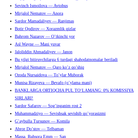
Sevinch Ismoilova — Avtobus
Mirjalol Nematov — Anora
Sardor Mamadaliyev — Ranjimas
Botir Qodirov — Xorazmlik qizlar
Bahrom Nazarov — O’tkinchi yor
Asl Wayne — Mani yuvar
Jaloliddin Ahmadaliyev — Janon
Bu yilgi bitiruvchilarga 6 turdagi shahodatnomalar beriladi
Mirjalol Nematov — Qaro ko’z qo’shiq
Ozoda Nursaidova — To’ylar Muborak
Munisa Rizayeva — Bevafo (o’ylama mani)
BANKLARGA ORTIQCHA PUL TO‘LAMANG: 0% KOMISSIYA
SIRLARI!
Sardor Safarov — Sog’inganim rost 2
Muhammadziyo — Sevishsak sevishib qo’yorasizmi
G’aybulla Tursunov — Komila
Abror Do’stov — Telbaman
Massa, Ruhsora Emm — San