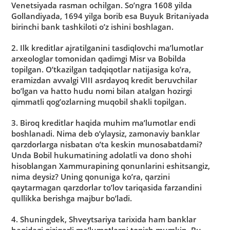
Venetsiyada rasman ochilgan. Soʼng­ra 1608 yilda
Gollandiyada, 1694 yilga borib esa Buyuk Britaniyada
birinchi bank tashkiloti oʼz ishini boshlagan.
2. Ilk kreditlar ajratilganini tasdiqlovchi maʼlumotlar
arxeologlar tomonidan qadimgi Misr va Bobilda
topilgan. Oʼtkazilgan tadqiqotlar natijasiga koʼra,
eramizdan avvalgi VIII asrdayoq kredit beruvchilar
boʼlgan va hatto hudu nomi bilan atalgan hozirgi
qimmatli qogʼozlarning muqobil shakli topilgan.
3. Biroq kreditlar haqida muhim maʼlumotlar endi
boshlanadi. Nima deb oʼylaysiz, zamonaviy banklar
qarzdorlarga nisbatan oʼta keskin munosabatdami?
Unda Bobil hukumatining adolatli va dono shohi
hisoblangan Xammurapining qonunlarini eshitsangiz,
nima deysiz? Uning qonuniga koʼra, qarzini
qaytarmagan qarzdorlar toʼlov tariqasida farzandini
qullikka berishga majbur boʼladi.
4. Shuningdek, Shveytsariya tarixida ham banklar