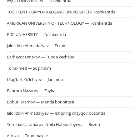
«AJOU UNIVERSITY» — Toshkentda
TOSHKENT «KIMYO» XALQARO UNIVERSITETI- Toshkentda
AMERICAN UNIVERSITY OF TECHNOLOGY — Toshkentda
PDP UNIVERSITY — Toshkentda
Jaloliddin Ahmadaliyev — Erkam
Barhayot Umarov — Tunda kechalar
Toiraxmed — Sog’indim
Ulug’bek Yo’lchiyev — Janimda
Bahrom Nazarov — Zayka
Bobur Ikramov — Menda bor bittasi
Jaloliddin Ahmadaliyev — Ishqning chayqov bozorida
Yorqinxo’ja Umarov, Noila Habibullayeva — Bezori
Afruza — Topolmaysiz