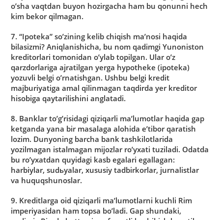
oʼsha vaqtdan buyon hozirgacha ham bu qonunni hech
kim bekor qilmagan.
7. “Ipoteka” soʼzining kelib chiqish maʼnosi haqida
bilasizmi? Аniqlanishicha, bu nom qadimgi Yunoniston
kreditorlari tomonidan oʼylab topilgan. Ular oʼz
qarzdorlariga ajratilgan yerga hypotheke (ipoteka)
yozuvli belgi oʼrnatishgan. Ushbu belgi kredit
majburiyatiga amal qilinmagan taqdirda yer kreditor
hisobiga qaytarilishini anglatadi.
8. Banklar toʼgʼrisidagi qiziqarli maʼlumotlar haqida gap
ketganda yana bir masalaga alohida eʼtibor qaratish
lozim. Dunyoning barcha bank tashkilotlarida
yozilmagan istalmagan mijozlar roʼyxati tuziladi. Odatda
bu roʼyxatdan quyidagi kasb egalari egallagan:
harbiylar, sudьyalar, xususiy tadbirkorlar, jurnalistlar
va huquqshunoslar.
9. Kreditlarga oid qiziqarli maʼlumotlarni kuchli Rim
imperiyasidan ham topsa boʼladi. Gap shundaki,