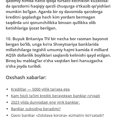
qadimiy Rimda hatto qisqa fursatli kechikish kuzatilsa-
da qarzdorni haqiqiy qarzli chuqurga oʼtkazib qoʼyishlari
mumkin boʼlgan. Аgarda bir oy davomida qarzdorga
kreditni qoplashga hech kim yordam bermagan
taqdirda uni qonunchilikka binoan qullikka olib
ketishlariga ijozat berilgan.
10. Buyuk Britaniya TIV bir necha bor rasman bayonot
bergan boʼlib, unga koʼra Shveytsariya banklarida
millatchilarga tegishli umumiy hajmi kamida 4 milliard
АQSh dollarilik boyliklari saqlanib kelinishi qayd etilgan.
Biroq bu mablagʼlar oʼsha vaqtdan beri hanuzgacha
oʼsha joyda turibdi.
Oxshash xabarlar:
Kreditlar — 5000 yillik tarixga ega
Kam foizli ta'lim krediti berayotgan banklar ro'yxati
2023 yilda dunyodagi eng yirik banklar:
Banklar subsidiya beradimi?
Qaysi banklar «Zolotaya korona» xizmatini ko'rsatadi?