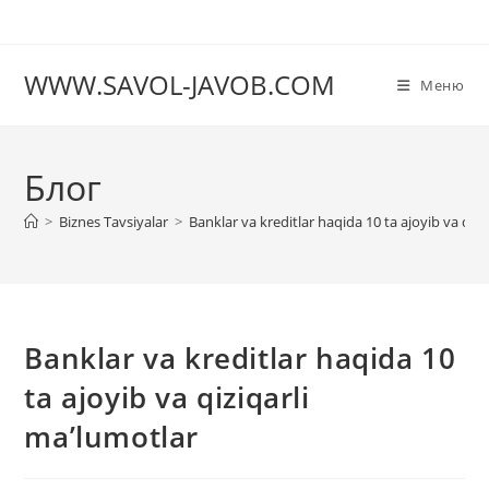
Перейти
к
содержимому
WWW.SAVOL-JAVOB.COM
Меню
Блог
>
Biznes Tavsiyalar
>
Banklar va kreditlar haqida 10 ta ajoyib va qizi
Banklar va kreditlar haqida 10
ta ajoyib va qiziqarli
maʼlumotlar