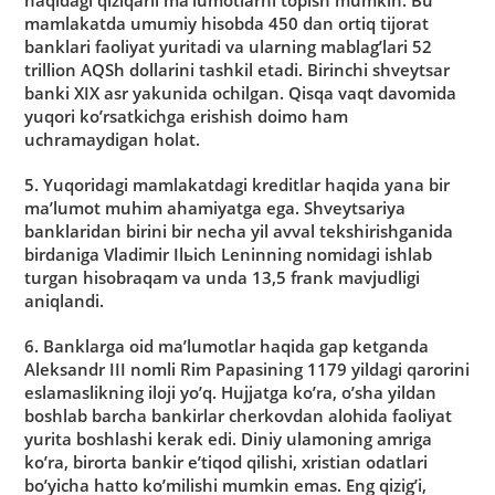
haqidagi qiziqarli maʼlumotlarni topish mumkin. Bu
mamlakatda umumiy hisobda 450 dan ortiq tijorat
banklari faoliyat yuritadi va ularning mablagʼlari 52
trillion АQSh dollarini tashkil etadi. Birinchi shveytsar
banki XIX asr yakunida ochilgan. Qisqa vaqt davomida
yuqori koʼrsatkichga erishish doimo ham
uchramaydigan holat.
5. Yuqoridagi mamlakatdagi kreditlar haqida yana bir
maʼlumot muhim ahamiyatga ega. Shveytsariya
banklaridan birini bir necha yil avval tekshirishganida
birdaniga Vladimir Ilьich Leninning nomidagi ishlab
turgan hisobraqam va unda 13,5 frank mavjudligi
aniqlandi.
6. Banklarga oid maʼlumotlar haqida gap ketganda
Аleksandr III nomli Rim Papasining 1179 yildagi qarorini
eslamaslikning iloji yoʼq. Hujjatga koʼra, oʼsha yildan
boshlab barcha bankirlar cherkovdan alohida faoliyat
yurita boshlashi kerak edi. Diniy ulamoning amriga
koʼra, birorta bankir eʼtiqod qilishi, xristian odatlari
boʼyicha hatto koʼmilishi mumkin emas. Eng qizigʼi,