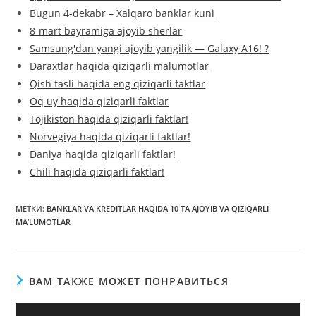
Bugun 4-dekabr – Xalqaro banklar kuni
8-mart bayramiga ajoyib sherlar
Samsung'dan yangi ajoyib yangilik — Galaxy A16! ?
Daraxtlar haqida qiziqarli malumotlar
Qish fasli haqida eng qiziqarli faktlar
Oq uy haqida qiziqarli faktlar
Tojikiston haqida qiziqarli faktlar!
Norvegiya haqida qiziqarli faktlar!
Daniya haqida qiziqarli faktlar!
Chili haqida qiziqarli faktlar!
МЕТКИ
:
BANKLAR VA KREDITLAR HAQIDA 10 TA AJOYIB VA QIZIQARLI
MAʼLUMOTLAR
ВАМ ТАКЖЕ МОЖЕТ ПОНРАВИТЬСЯ