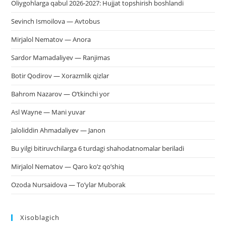
Oliygohlarga qabul 2026-2027: Hujjat topshirish boshlandi
Sevinch Ismoilova — Avtobus
Mirjalol Nematov — Anora
Sardor Mamadaliyev — Ranjimas
Botir Qodirov — Xorazmlik qizlar
Bahrom Nazarov — O’tkinchi yor
Asl Wayne — Mani yuvar
Jaloliddin Ahmadaliyev — Janon
Bu yilgi bitiruvchilarga 6 turdagi shahodatnomalar beriladi
Mirjalol Nematov — Qaro ko’z qo’shiq
Ozoda Nursaidova — To’ylar Muborak
Xisoblagich