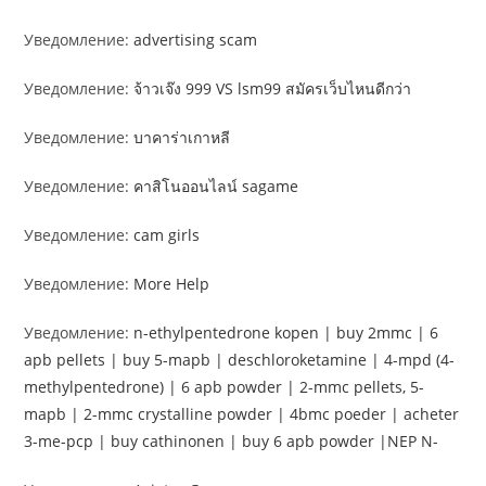
Уведомление:
advertising scam
Уведомление:
จ้าวเจ๊ง 999 VS lsm99 สมัครเว็บไหนดีกว่า
Уведомление:
บาคาร่าเกาหลี
Уведомление:
คาสิโนออนไลน์ sagame
Уведомление:
cam girls
Уведомление:
More Help
Уведомление:
n-ethylpentedrone kopen | buy 2mmc | 6
apb pellets | buy 5-mapb | deschloroketamine | 4-mpd (4-
methylpentedrone) | 6 apb powder | 2-mmc pellets, 5-
mapb | 2-mmc crystalline powder | 4bmc poeder | acheter
3-me-pcp | buy cathinonen | buy 6 apb powder |NEP N-