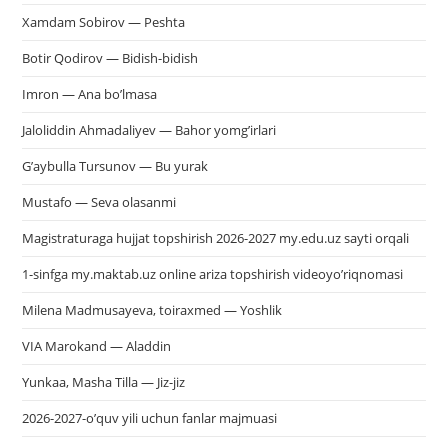
Xamdam Sobirov — Peshta
Botir Qodirov — Bidish-bidish
Imron — Ana bo’lmasa
Jaloliddin Ahmadaliyev — Bahor yomg’irlari
G’aybulla Tursunov — Bu yurak
Mustafo — Seva olasanmi
Magistraturaga hujjat topshirish 2026-2027 my.edu.uz sayti orqali
1-sinfga my.maktab.uz online ariza topshirish videoyo’riqnomasi
Milena Madmusayeva, toiraxmed — Yoshlik
VIA Marokand — Aladdin
Yunkaa, Masha Tilla — Jiz-jiz
2026-2027-o’quv yili uchun fanlar majmuasi