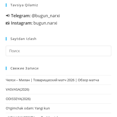
Tavsiya Qilamiz
📢
Telegram:
@bugun_narxi
📸
Instagram:
bugun.narxi
Saytdan Izlash
На
кл
Esc
Свежие Записи
чт
за
Челси – Милан | Товарищеский матч 2026 | Обзор матча
па
пои
VASVASA(2026)
ODISSEYA(2026)
O‘rgimchak odam: Yangi kun