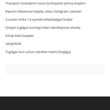
Trаnsport vositаlаrini nosoz boshqаrish Jаrimа miqdori
Rayxon Ulasenova haqida, oilasi, instagram, rasmlari
Counter strike 1.6 oyinida ishlatiladigan kodlar
Onajon tugilgan kuningiz bilan tabriklayman sherlar
Eshak bilan baqalar
UKAJONIM
Tug‘ilgan kun uchun tabriklar matni (Singilga)