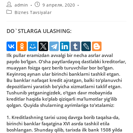
Автор
Запись
admin
9 апреля, 2020
записи:
опубликована:
Рубрика
Biznes Tavsiyalar
записи:
DO`STLARGA ULASHING:
Ilk pullar eramizdan avvalgi bir necha asrlar avval
paydo boʼlgan. Oʼsha paytlardayoq dastlabki kreditorlar,
muayyan foizga qarz berib turuvchilar bor boʼlgan.
Keyinroq aynan ular birinchi banklarni tashkil etgan.
Bu banklar nafaqat kredit ajratgan, balki toʼplanuvchi
depozitlarni yaratish boʼyicha xizmatlarni taklif etgan.
Tushunib yetganingizdek, oʼtgan davr mobaynida
kreditlar haqida koʼplab qiziqarli maʼlumotlar yigʼilib
qolgan. Quyida shularning ayrimlariga toʼxtalamiz:
1. Kreditlashning tarixi uzoq davrga borib taqalsa-da,
birinchi banklar faqatgina XVI asrda tashkil etila
boshlangan. Shunday qilib, tarixda ilk bank 1508 yilda