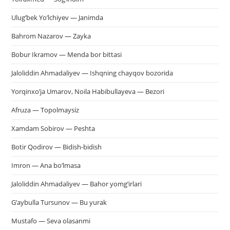
Ulug’bek Yo’lchiyev — Janimda
Bahrom Nazarov — Zayka
Bobur Ikramov — Menda bor bittasi
Jaloliddin Ahmadaliyev — Ishqning chayqov bozorida
Yorqinxo’ja Umarov, Noila Habibullayeva — Bezori
Afruza — Topolmaysiz
Xamdam Sobirov — Peshta
Botir Qodirov — Bidish-bidish
Imron — Ana bo’lmasa
Jaloliddin Ahmadaliyev — Bahor yomg’irlari
G’aybulla Tursunov — Bu yurak
Mustafo — Seva olasanmi