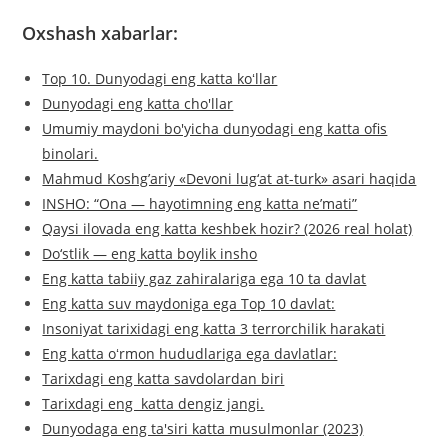
Oxshash xabarlar:
Top 10. Dunyodagi eng katta koʻllar
Dunyodagi eng katta cho'llar
Umumiy maydoni bo'yicha dunyodagi eng katta ofis
binolari.
Mahmud Koshg’ariy «Devoni lug‘at at-turk» asari haqida
INSHO: “Ona — hayotimning eng katta ne’mati”
Qaysi ilovada eng katta keshbek hozir? (2026 real holat)
Do‘stlik — eng katta boylik insho
Eng katta tabiiy gaz zahiralariga ega 10 ta davlat
Eng katta suv maydoniga ega Top 10 davlat:
Insoniyat tarixidagi eng katta 3 terrorchilik harakati
Eng katta oʻrmon hududlariga ega davlatlar:
Tarixdagi eng katta savdolardan biri
Tarixdagi eng katta dengiz jangi.
Dunyodaga eng ta'siri katta musulmonlar (2023)