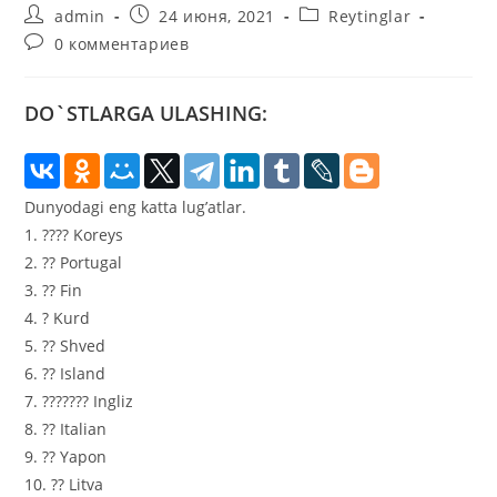
Автор
Запись
Рубрика
admin
24 июня, 2021
Reytinglar
записи:
опубликована:
записи:
Комментарии
0 комментариев
к
записи:
DO`STLARGA ULASHING:
Dunyodagi eng katta lug’atlar.
1. ???? Koreys
2. ?? Portugal
3. ?? Fin
4. ?️ Kurd
5. ?? Shved
6. ?? Island
7. ??????? Ingliz
8. ?? Italian
9. ?? Yapon
10. ?? Litva