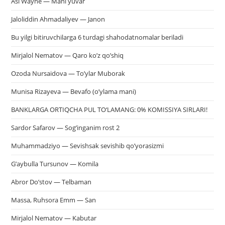
Asl Wayne — Mani yuvar
Jaloliddin Ahmadaliyev — Janon
Bu yilgi bitiruvchilarga 6 turdagi shahodatnomalar beriladi
Mirjalol Nematov — Qaro ko’z qo’shiq
Ozoda Nursaidova — To’ylar Muborak
Munisa Rizayeva — Bevafo (o’ylama mani)
BANKLARGA ORTIQCHA PUL TO‘LAMANG: 0% KOMISSIYA SIRLARI!
Sardor Safarov — Sog’inganim rost 2
Muhammadziyo — Sevishsak sevishib qo’yorasizmi
G’aybulla Tursunov — Komila
Abror Do’stov — Telbaman
Massa, Ruhsora Emm — San
Mirjalol Nematov — Kabutar