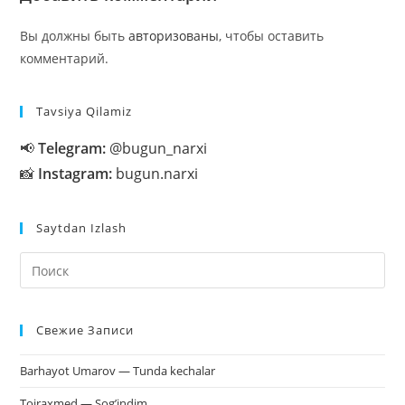
Вы должны быть
авторизованы
, чтобы оставить
комментарий.
Tavsiya Qilamiz
📢
Telegram:
@bugun_narxi
📸
Instagram:
bugun.narxi
Saytdan Izlash
На
кл
Esc
Свежие Записи
чт
за
Barhayot Umarov — Tunda kechalar
па
пои
Toiraxmed — Sog’indim