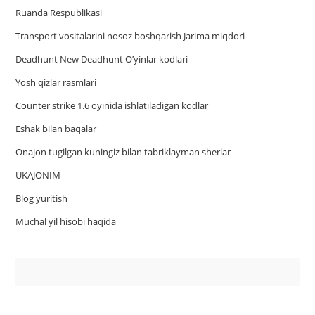
Ruanda Respublikasi
Trаnsport vositаlаrini nosoz boshqаrish Jаrimа miqdori
Deadhunt New Deadhunt O’yinlar kodlari
Yosh qizlar rasmlari
Counter strike 1.6 oyinida ishlatiladigan kodlar
Eshak bilan baqalar
Onajon tugilgan kuningiz bilan tabriklayman sherlar
UKAJONIM
Blog yuritish
Muchal yil hisobi haqida