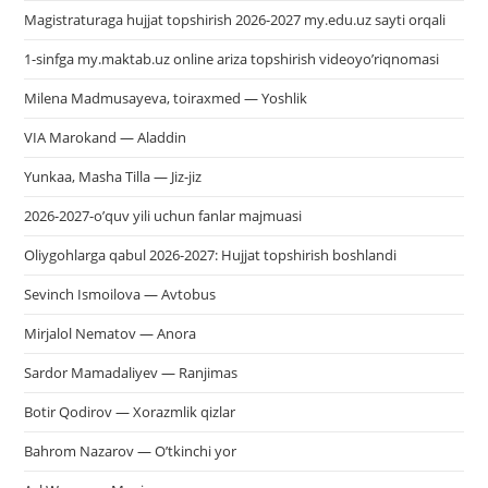
Magistraturaga hujjat topshirish 2026-2027 my.edu.uz sayti orqali
1-sinfga my.maktab.uz online ariza topshirish videoyo’riqnomasi
Milena Madmusayeva, toiraxmed — Yoshlik
VIA Marokand — Aladdin
Yunkaa, Masha Tilla — Jiz-jiz
2026-2027-o’quv yili uchun fanlar majmuasi
Oliygohlarga qabul 2026-2027: Hujjat topshirish boshlandi
Sevinch Ismoilova — Avtobus
Mirjalol Nematov — Anora
Sardor Mamadaliyev — Ranjimas
Botir Qodirov — Xorazmlik qizlar
Bahrom Nazarov — O’tkinchi yor