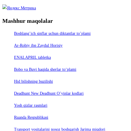
Mashhur maqolalar
Boshlang’ich sinflar uchun diktantlar to’plami
Ar-Robiy ibn Zaydul Horisiy
ENALAPRIL tabletka
Bobo va Buvi haqida sherlar to‘plami
Hid bilishning buzilishi
Deadhunt New Deadhunt O’yinlar kodlari
Yosh qizlar rasmlari
Ruanda Respublikasi
Trаnsport vositаlаrini nosoz boshqаrish Jаrimа miqdori