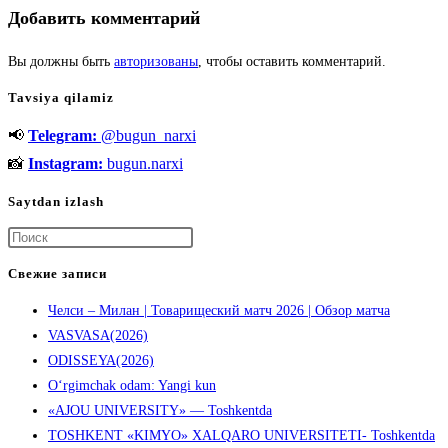
Добавить комментарий
Вы должны быть
авторизованы
, чтобы оставить комментарий.
Tavsiya qilamiz
📢
Telegram:
@bugun_narxi
📸
Instagram:
bugun.narxi
Saytdan izlash
Нажмите
клавишу
Свежие записи
Escape,
Челси – Милан | Товарищеский матч 2026 | Обзор матча
чтобы
VASVASA(2026)
закрыть
ODISSEYA(2026)
панель
O‘rgimchak odam: Yangi kun
поиска.
«AJOU UNIVERSITY» — Toshkentda
TOSHKENT «KIMYO» XALQARO UNIVERSITETI- Toshkentda