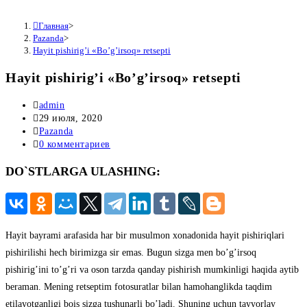
Главная
>
Pazanda
>
Hayit pishirigʼi «Boʼgʼirsoq» retsepti
Hayit pishirigʼi «Boʼgʼirsoq» retsepti
Автор
admin
записи:
Запись
29 июля, 2020
опубликована:
Рубрика
Pazanda
записи:
Комментарии
0 комментариев
к
DO`STLARGA ULASHING:
записи:
Hayit bayrami arafasida har bir musulmon xonadonida hayit pishiriqlari
pishirilishi hech birimizga sir emas. Bugun sizga men boʼgʼirsoq
pishirigʼini toʼgʼri va oson tarzda qanday pishirish mumkinligi haqida aytib
beraman. Mening retseptim fotosuratlar bilan hamohanglikda taqdim
etilayotganligi bois sizga tushunarli boʼladi. Shuning uchun tayyorlay