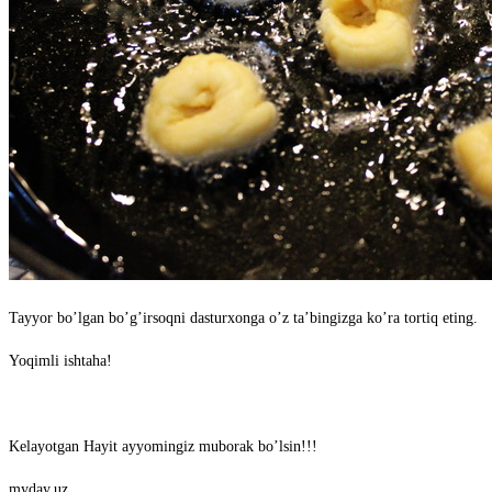
Tayyor boʼlgan boʼgʼirsoqni dasturxonga oʼz taʼbingizga koʼra tortiq eting.
Yoqimli ishtaha!
Kelayotgan Hayit ayyomingiz muborak boʼlsin!!!
myday.uz