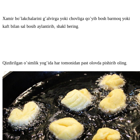
Xamir boʼlakchalarini gʼalvirga yoki chovliga qoʼyib bosh barmoq yoki
kaft bilan sal bosib aylantirib, shakl bering.
Qizdirilgan oʼsimlik yogʼida har tomonidan past olovda pishirib oling.