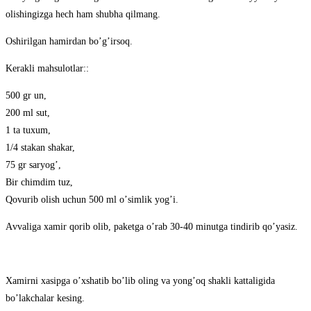
olishingizga hech ham shubha qilmang.
Oshirilgan hamirdan boʼgʼirsoq.
Kerakli mahsulotlar::
500 gr un,
200 ml sut,
1 ta tuxum,
1/4 stakan shakar,
75 gr saryogʼ,
Bir chimdim tuz,
Qovurib olish uchun 500 ml oʼsimlik yogʼi.
Аvvaliga xamir qorib olib, paketga oʼrab 30-40 minutga tindirib qoʼyasiz.
Xamirni xasipga oʼxshatib boʼlib oling va yongʼoq shakli kattaligida
boʼlakchalar kesing.