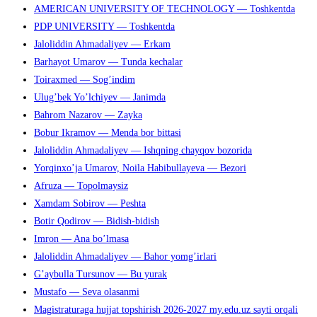
AMERICAN UNIVERSITY OF TECHNOLOGY — Toshkentda
PDP UNIVERSITY — Toshkentda
Jaloliddin Ahmadaliyev — Erkam
Barhayot Umarov — Tunda kechalar
Toiraxmed — Sog’indim
Ulug’bek Yo’lchiyev — Janimda
Bahrom Nazarov — Zayka
Bobur Ikramov — Menda bor bittasi
Jaloliddin Ahmadaliyev — Ishqning chayqov bozorida
Yorqinxo’ja Umarov, Noila Habibullayeva — Bezori
Afruza — Topolmaysiz
Xamdam Sobirov — Peshta
Botir Qodirov — Bidish-bidish
Imron — Ana bo’lmasa
Jaloliddin Ahmadaliyev — Bahor yomg’irlari
G’aybulla Tursunov — Bu yurak
Mustafo — Seva olasanmi
Magistraturaga hujjat topshirish 2026-2027 my.edu.uz sayti orqali