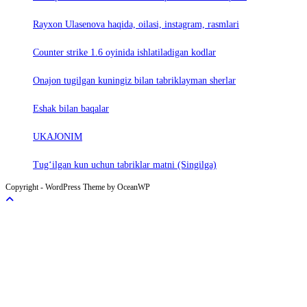
Rayxon Ulasenova haqida, oilasi, instagram, rasmlari
Counter strike 1.6 oyinida ishlatiladigan kodlar
Onajon tugilgan kuningiz bilan tabriklayman sherlar
Eshak bilan baqalar
UKAJONIM
Tug‘ilgan kun uchun tabriklar matni (Singilga)
Copyright - WordPress Theme by OceanWP