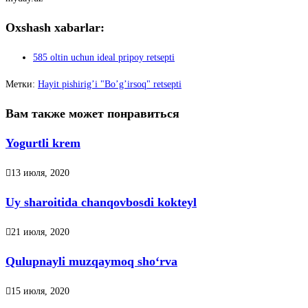
Oxshash xabarlar:
585 oltin uchun ideal pripoy retsepti
Метки
:
Hayit pishirigʼi "Boʼgʼirsoq" retsepti
Вам также может понравиться
Yogurtli krem
13 июля, 2020
Uy sharoitida chanqovbosdi kokteyl
21 июля, 2020
Qulupnayli muzqaymoq sho‘rva
15 июля, 2020