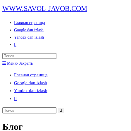
Перейти
WWW.SAVOL-JAVOB.COM
к
содержимому
Главная страница
Google dan izlash
Yandex dan izlash
Переключить
поиск
Нажмите
по
клавишу
Меню
Закрыть
веб-
Escape,
сайту
Главная страница
чтобы
Google dan izlash
закрыть
Yandex dan izlash
панель
Переключить
поиска.
поиск
Поиск
по
на
веб-
Блог
сайте
сайту