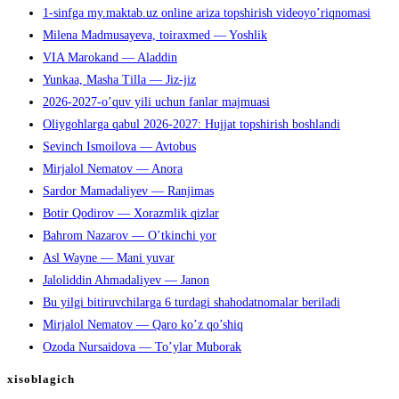
1-sinfga my.maktab.uz online ariza topshirish videoyo’riqnomasi
Milena Madmusayeva, toiraxmed — Yoshlik
VIA Marokand — Aladdin
Yunkaa, Masha Tilla — Jiz-jiz
2026-2027-o’quv yili uchun fanlar majmuasi
Oliygohlarga qabul 2026-2027: Hujjat topshirish boshlandi
Sevinch Ismoilova — Avtobus
Mirjalol Nematov — Anora
Sardor Mamadaliyev — Ranjimas
Botir Qodirov — Xorazmlik qizlar
Bahrom Nazarov — O’tkinchi yor
Asl Wayne — Mani yuvar
Jaloliddin Ahmadaliyev — Janon
Bu yilgi bitiruvchilarga 6 turdagi shahodatnomalar beriladi
Mirjalol Nematov — Qaro ko’z qo’shiq
Ozoda Nursaidova — To’ylar Muborak
xisoblagich