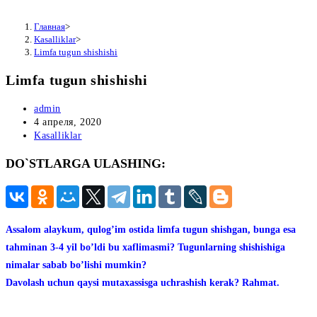
Главная
>
Kasalliklar
>
Limfa tugun shishishi
Limfa tugun shishishi
Автор
admin
записи:
Запись
4 апреля, 2020
опубликована:
Рубрика
Kasalliklar
записи:
DO`STLARGA ULASHING:
Аssalom alaykum, qulogʼim ostida limfa tugun shishgan, bunga esa
tahminan 3-4 yil boʼldi bu xaflimasmi? Tugunlarning shishishiga
nimalar sabab boʼlishi mumkin?
Davolash uchun qaysi mutaxassisga uchrashish kerak? Rahmat.