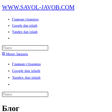
Перейти
WWW.SAVOL-JAVOB.COM
к
содержимому
Главная страница
Google dan izlash
Yandex dan izlash
Переключить
поиск
Нажмите
по
клавишу
Меню
Закрыть
веб-
Escape,
сайту
Главная страница
чтобы
Google dan izlash
закрыть
Yandex dan izlash
панель
Переключить
поиска.
поиск
Поиск
по
на
веб-
Блог
сайте
сайту