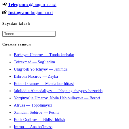
📢
Telegram:
@bugun_narxi
📸
Instagram:
bugun.narxi
Saytdan izlash
Нажмите
клавишу
Свежие записи
Escape,
Barhayot Umarov — Tunda kechalar
чтобы
Toiraxmed — Sog’indim
закрыть
Ulug’bek Yo’lchiyev — Janimda
панель
Bahrom Nazarov — Zayka
поиска.
Bobur Ikramov — Menda bor bittasi
Jaloliddin Ahmadaliyev — Ishqning chayqov bozorida
Yorqinxo’ja Umarov, Noila Habibullayeva — Bezori
Afruza — Topolmaysiz
Xamdam Sobirov — Peshta
Botir Qodirov — Bidish-bidish
Imron — Ana bo’lmasa