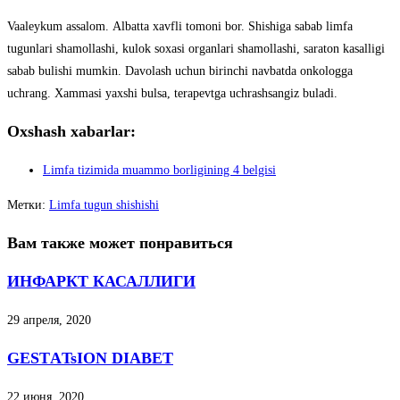
Vaaleykum assalom. Аlbatta xavfli tomoni bor. Shishiga sabab limfa
tugunlari shamollashi, kulok soxasi organlari shamollashi, saraton kasalligi
sabab bulishi mumkin. Davolash uchun birinchi navbatda onkologga
uchrang. Xammasi yaxshi bulsa, terapevtga uchrashsangiz buladi.
Oxshash xabarlar:
Limfa tizimida muammo borligining 4 belgisi
Метки
:
Limfa tugun shishishi
Вам также может понравиться
ИНФАРКТ КАСАЛЛИГИ
29 апреля, 2020
GESTАTsION DIАBET
22 июня, 2020