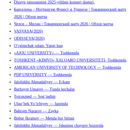
Dizayn jamoasining 2025-yildagi konsert dasturi.
чтобы
Барселона – Ноттингем Форест и Удинезе | Товарищеский матч
закрыть
2026 | Обзор матча
панель
Челси – Милан | Товарищеский матч 2026 | Обзор матча
поиска.
VASVASA(2026)
ODISSEYA(2026)
O‘rgimchak odam: Yangi kun
«AJOU UNIVERSITY» — Toshkentda
TOSHKENT «KIMYO» XALQARO UNIVERSITETI- Toshkentda
AMERICAN UNIVERSITY OF TECHNOLOGY — Toshkentda
PDP UNIVERSITY — Toshkentda
Jaloliddin Ahmadaliyev — Erkam
Barhayot Umarov — Tunda kechalar
Toiraxmed — Sog’indim
Ulug’bek Yo’lchiyev — Janimda
Bahrom Nazarov — Zayka
Bobur Ikramov — Menda bor bittasi
Jaloliddin Ahmadaliyev — Ishqning chayqov bozorida