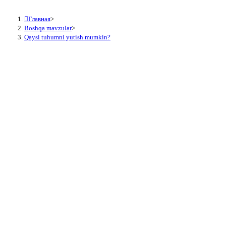
Главная
>
Boshqa mavzular
>
Qaysi tuhumni yutish mumkin?