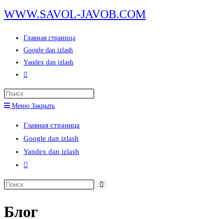
Перейти
WWW.SAVOL-JAVOB.COM
к
содержимому
Главная страница
Google dan izlash
Yandex dan izlash
Переключить
поиск
Нажмите
по
клавишу
Меню
Закрыть
веб-
Escape,
сайту
Главная страница
чтобы
Google dan izlash
закрыть
Yandex dan izlash
панель
Переключить
поиска.
поиск
Поиск
по
на
веб-
Блог
сайте
сайту