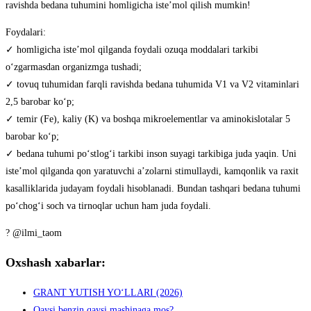
ravishda bedana tuhumini homligicha iste’mol qilish mumkin!
Foydalari:
✓ homligicha iste’mol qilganda foydali ozuqa moddalari tarkibi
o‘zgarmasdan organizmga tushadi;
✓ tovuq tuhumidan farqli ravishda bedana tuhumida V1 va V2 vitaminlari
2,5 barobar ko‘p;
✓ temir (Fe), kaliy (K) va boshqa mikroelementlar va aminokislotalar 5
barobar ko‘p;
✓ bedana tuhumi po‘stlog‘i tarkibi inson suyagi tarkibiga juda yaqin. Uni
iste’mol qilganda qon yaratuvchi a’zolarni stimullaydi, kamqonlik va raxit
kasalliklarida judayam foydali hisoblanadi. Bundan tashqari bedana tuhumi
po‘chog‘i soch va tirnoqlar uchun ham juda foydali.
? @ilmi_taom
Oxshash xabarlar:
GRANT YUTISH YO‘LLARI (2026)
Qaysi benzin qaysi mashinaga mos?