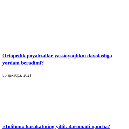
Ortopedik poyabzallar yassioyoqlikni davolashga
yordam beradimi?
5 декабря, 2021
«Tolibon» harakatining yillik daromadi qancha?