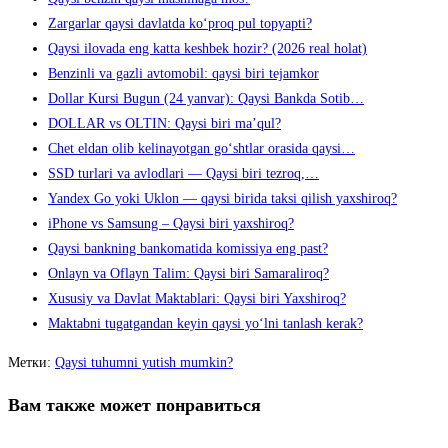
Zargarlar qaysi davlatda ko‘proq pul topyapti?
Qaysi ilovada eng katta keshbek hozir? (2026 real holat)
Benzinli va gazli avtomobil: qaysi biri tejamkor
Dollar Kursi Bugun (24 yanvar): Qaysi Bankda Sotib…
DOLLAR vs OLTIN: Qaysi biri ma’qul?
Chet eldan olib kelinayotgan go‘shtlar orasida qaysi…
SSD turlari va avlodlari — Qaysi biri tezroq,…
Yandex Go yoki Uklon — qaysi birida taksi qilish yaxshiroq?
iPhone vs Samsung – Qaysi biri yaxshiroq?
Qaysi bankning bankomatida komissiya eng past?
Onlayn va Oflayn Talim: Qaysi biri Samaraliroq?
Xususiy va Davlat Maktablari: Qaysi biri Yaxshiroq?
Maktabni tugatgandan keyin qaysi yo‘lni tanlash kerak?
Метки
:
Qaysi tuhumni yutish mumkin?
Вам также может понравиться