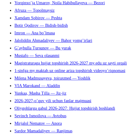
Yorqinxo’ja Umarov, Noila Habibullayeva — Bezori
Afruza — Topolmaysiz
Xamdam Sobirov — Peshta
Botir Qodirov — Bidish-bidish
Imron — Ana bo’lmasa
Jaloliddin Ahmadaliyev — Bahor yomg’irlari
G’aybulla Tursunov — Bu yurak
Mustafo — Seva olasanmi
Magistraturaga hujjat topshirish 2026-2027 my.edu.uz sayti orqali
1-sinfga my.maktab.uz online ariza topshirish videoyo’riqnomasi
Milena Madmusayeva, toiraxmed — Yoshlik
VIA Marokand — Aladdin
Yunkaa, Masha Tilla — Jiz-jiz
2026-2027-o’quv yili uchun fanlar majmuasi
Oliygohlarga qabul 2026-2027: Hujjat topshirish boshlandi
Sevinch Ismoilova — Avtobus
Mirjalol Nematov — Anora
Sardor Mamadaliyev — Ranjimas