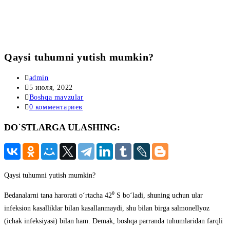
Qaysi tuhumni yutish mumkin?
Автор
admin
записи:
Запись
5 июля, 2022
опубликована:
Рубрика
Boshqa mavzular
записи:
Комментарии
0 комментариев
к
DO`STLARGA ULASHING:
записи:
Qaysi tuhumni yutish mumkin?
Bedanalarni tana harorati o‘rtacha 42⁰ S bo‘ladi, shuning uchun ular
infeksion kasalliklar bilan kasallanmaydi, shu bilan birga salmonellyoz
(ichak infeksiyasi) bilan ham. Demak, boshqa parranda tuhumlaridan farqli