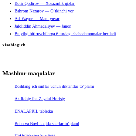
Botir Qodirov — Xorazmlik qizlar
Bahrom Nazarov — O’tkinchi yor
Asl Wayne — Mani yuvar
Jaloliddin Ahmadaliyev — Janon
Bu yilgi bitiruvchilarga 6 turdagi shahodatnomalar beriladi
xisoblagich
Mashhur maqolalar
Boshlang’ich sinflar uchun diktantlar to’plami
Ar-Robiy ibn Zaydul Horisiy
ENALAPRIL tabletka
Bobo va Buvi haqida sherlar to‘plami