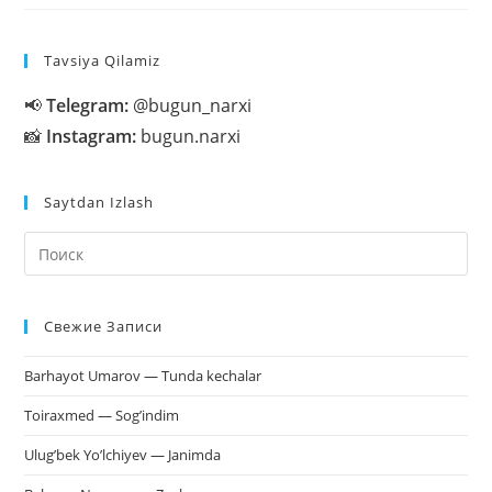
OITSGA
QARSHI
KURASH
KUNI
Tavsiya Qilamiz
📢
Telegram:
@bugun_narxi
📸
Instagram:
bugun.narxi
Saytdan Izlash
На
кл
Esc
Свежие Записи
чт
за
Barhayot Umarov — Tunda kechalar
па
пои
Toiraxmed — Sog’indim
Ulug’bek Yo’lchiyev — Janimda