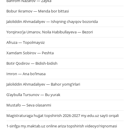
Bahrom Nazarov — Zayka
Bobur Ikramov — Menda bor bittasi
Jaloliddin Ahmadaliyev — Ishqning chayqov bozorida
Yorqinxo’ja Umarov, Noila Habibullayeva — Bezori
Afruza — Topolmaysiz
Xamdam Sobirov — Peshta
Botir Qodirov — Bidish-bidish
Imron — Ana bo’lmasa
Jaloliddin Ahmadaliyev — Bahor yomg’irlari
G’aybulla Tursunov — Bu yurak
Mustafo — Seva olasanmi
Magistraturaga hujjat topshirish 2026-2027 my.edu.uz sayti orqali
1-sinfga my.maktab.uz online ariza topshirish videoyo’riqnomasi