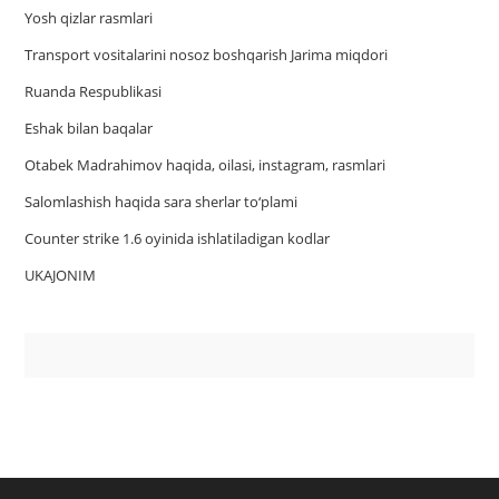
Yosh qizlar rasmlari
Trаnsport vositаlаrini nosoz boshqаrish Jаrimа miqdori
Ruanda Respublikasi
Eshak bilan baqalar
Otabek Madrahimov haqida, oilasi, instagram, rasmlari
Salomlashish haqida sara sherlar to‘plami
Counter strike 1.6 oyinida ishlatiladigan kodlar
UKAJONIM