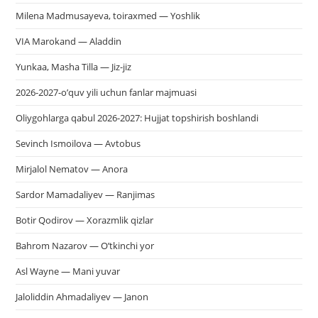
Milena Madmusayeva, toiraxmed — Yoshlik
VIA Marokand — Aladdin
Yunkaa, Masha Tilla — Jiz-jiz
2026-2027-o’quv yili uchun fanlar majmuasi
Oliygohlarga qabul 2026-2027: Hujjat topshirish boshlandi
Sevinch Ismoilova — Avtobus
Mirjalol Nematov — Anora
Sardor Mamadaliyev — Ranjimas
Botir Qodirov — Xorazmlik qizlar
Bahrom Nazarov — O’tkinchi yor
Asl Wayne — Mani yuvar
Jaloliddin Ahmadaliyev — Janon