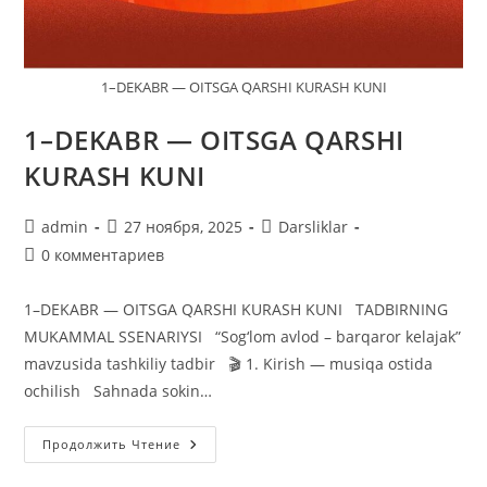
1–DEKABR — OITSGA QARSHI KURASH KUNI
1–DEKABR — OITSGA QARSHI
KURASH KUNI
Автор
Запись
Рубрика
admin
27 ноября, 2025
Darsliklar
записи:
опубликована:
записи:
Комментарии
0 комментариев
к
записи:
1–DEKABR — OITSGA QARSHI KURASH KUNI TADBIRNING
MUKAMMAL SSENARIYSI “Sog‘lom avlod – barqaror kelajak”
mavzusida tashkiliy tadbir 🎬 1. Kirish — musiqa ostida
ochilish Sahnada sokin…
1–
Продолжить Чтение
DEKABR
—