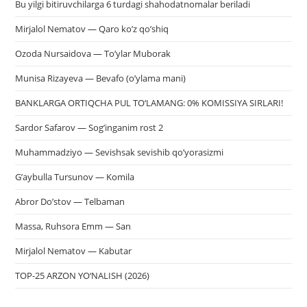
Bu yilgi bitiruvchilarga 6 turdagi shahodatnomalar beriladi
Mirjalol Nematov — Qaro ko’z qo’shiq
Ozoda Nursaidova — To’ylar Muborak
Munisa Rizayeva — Bevafo (o’ylama mani)
BANKLARGA ORTIQCHA PUL TO‘LAMANG: 0% KOMISSIYA SIRLARI!
Sardor Safarov — Sog’inganim rost 2
Muhammadziyo — Sevishsak sevishib qo’yorasizmi
G’aybulla Tursunov — Komila
Abror Do’stov — Telbaman
Massa, Ruhsora Emm — San
Mirjalol Nematov — Kabutar
TOP-25 ARZON YO‘NALISH (2026)