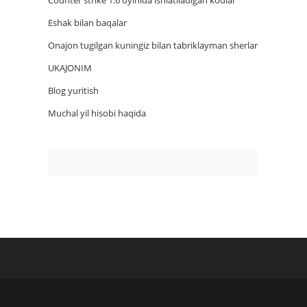
Counter strike 1.6 oyinida ishlatiladigan kodlar
Eshak bilan baqalar
Onajon tugilgan kuningiz bilan tabriklayman sherlar
UKAJONIM
Blog yuritish
Muchal yil hisobi haqida