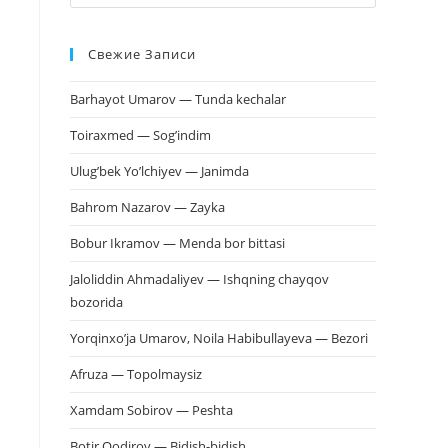
клавишу
Escape,
Свежие Записи
чтобы
закрыть
Barhayot Umarov — Tunda kechalar
панель
поиска.
Toiraxmed — Sog’indim
Ulug’bek Yo’lchiyev — Janimda
Bahrom Nazarov — Zayka
Bobur Ikramov — Menda bor bittasi
Jaloliddin Ahmadaliyev — Ishqning chayqov
bozorida
Yorqinxo’ja Umarov, Noila Habibullayeva — Bezori
Afruza — Topolmaysiz
Xamdam Sobirov — Peshta
Botir Qodirov — Bidish-bidish