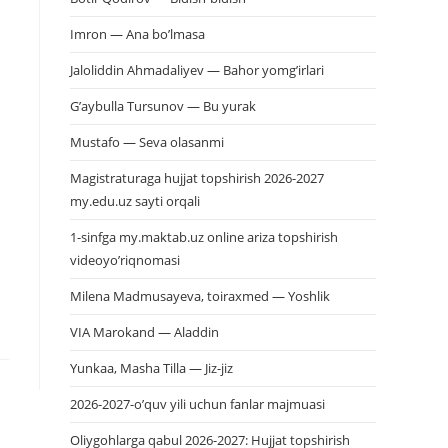
Imron — Ana bo’lmasa
Jaloliddin Ahmadaliyev — Bahor yomg’irlari
G’aybulla Tursunov — Bu yurak
Mustafo — Seva olasanmi
Magistraturaga hujjat topshirish 2026-2027
my.edu.uz sayti orqali
1-sinfga my.maktab.uz online ariza topshirish
videoyo’riqnomasi
Milena Madmusayeva, toiraxmed — Yoshlik
VIA Marokand — Aladdin
Yunkaa, Masha Tilla — Jiz-jiz
2026-2027-o’quv yili uchun fanlar majmuasi
Oliygohlarga qabul 2026-2027: Hujjat topshirish