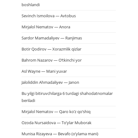
boshlandi
Sevinch Ismoilova — Avtobus
Mirjalol Nematov — Anora
Sardor Mamadaliyev — Ranjimas
Botir Qodirov — Xorazmlik qizlar
Bahrom Nazarov — O’tkinchi yor
Asl Wayne — Mani yuvar
Jaloliddin Ahmadaliyev — Janon
Bu yilgi bitiruvchilarga 6 turdagi shahodatnomalar
beriladi
Mirjalol Nematov — Qaro ko’z qo’shiq
Ozoda Nursaidova — To’ylar Muborak
Munisa Rizayeva — Bevafo (o’ylama mani)