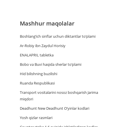
Mashhur maqolalar
Boshlang’ich sinflar uchun diktantlar to’plami
Ar-Robiy ibn Zaydul Horisiy
ENALAPRIL tabletka
Bobo va Buvi haqida sherlar to‘plami
Hid bilishning buzilishi
Ruanda Respublikasi
Trаnsport vositаlаrini nosoz boshqаrish Jаrimа
miqdori
Deadhunt New Deadhunt O’yinlar kodlari
Yosh qizlar rasmlari