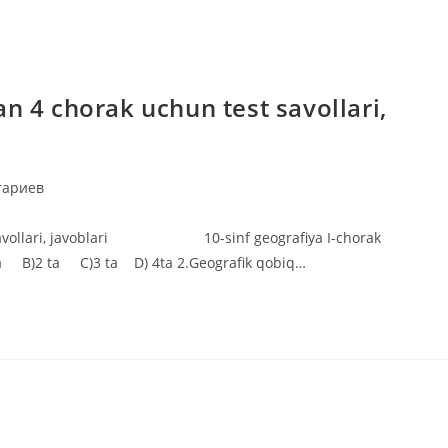
n 4 chorak uchun test savollari,
ии
тариев
st savollari, javoblari 10-sinf geografiya I-chorak
1 ta B)2 ta C)3 ta D) 4ta 2.Geografik qobiq…