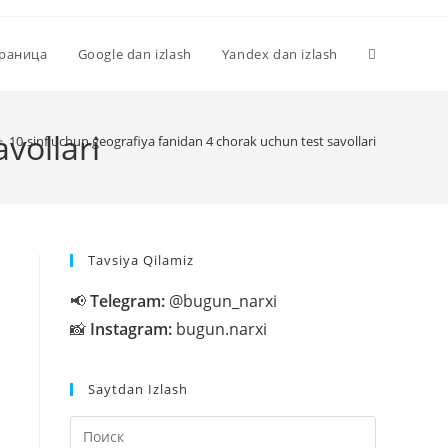
Переключи
траница
Google dan izlash
Yandex dan izlash
поиск
vollari
>
10-sinf uchun geografiya fanidan 4 chorak uchun test savollari
по
Tavsiya Qilamiz
веб-
📢
Telegram:
@bugun_narxi
📸
Instagram:
bugun.narxi
сайту
Saytdan Izlash
Нажмите