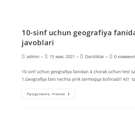
10-sinf uchun geografiya fanida
javoblari
Автор
Запись
Рубрика
Комментар
admin
15 мая, 2021
Darsliklar
0 коммен
записи:
опубликована:
записи:
к
записи:
10-sinf uchun geografiya fanidan 4 chorak uchun te
1.Geografiya fani nechta yirik tarmoqqa bo’linadi? A)
10-
Продолжить Чтение
Sinf
Uchun
Geografiya
Fanidan
4
Chorak
Uchun
Test
Savollari,