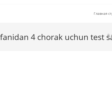
Главная с
fanidan 4 chorak uchun test sa