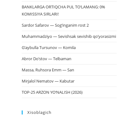
BANKLARGA ORTIQCHA PUL TO‘LAMANG: 0%
KOMISSIYA SIRLARI!
Sardor Safarov — Sog’inganim rost 2
Muhammadziyo — Sevishsak sevishib qo’yorasizmi
G’aybulla Tursunov — Komila
Abror Do’stov — Telbaman
Massa, Ruhsora Emm — San
Mirjalol Nematov — Kabutar
TOP-25 ARZON YO‘NALISH (2026)
Xisoblagich