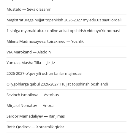
Mustafo — Seva olasanmi
Magistraturaga hujjat topshirish 2026-2027 my.edu.uz sayti orqali
1-sinfga my.maktab.uz online ariza topshirish videoyo’riqnomasi
Milena Madmusayeva, toiraxmed — Yoshlik
VIA Marokand — Aladdin
Yunkaa, Masha Tilla — Jiz-jiz
2026-2027-o’quv yili uchun fanlar majmuasi
Oliygohlarga qabul 2026-2027: Hujjat topshirish boshlandi
Sevinch Ismoilova — Avtobus
Mirjalol Nematov — Anora
Sardor Mamadaliyev — Ranjimas
Botir Qodirov — Xorazmlik qizlar