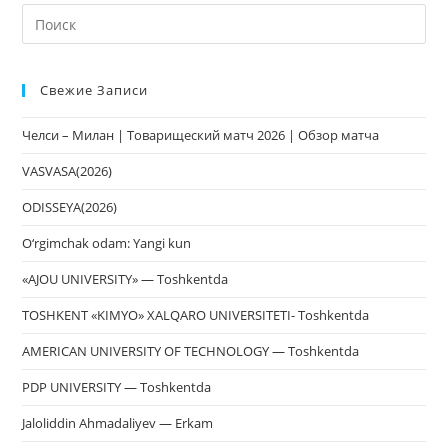
На
кл
Esc
Свежие Записи
чт
за
Челси – Милан | Товарищеский матч 2026 | Обзор матча
па
пои
VASVASA(2026)
ODISSEYA(2026)
O‘rgimchak odam: Yangi kun
«AJOU UNIVERSITY» — Toshkentda
TOSHKENT «KIMYO» XALQARO UNIVERSITETI- Toshkentda
AMERICAN UNIVERSITY OF TECHNOLOGY — Toshkentda
PDP UNIVERSITY — Toshkentda
Jaloliddin Ahmadaliyev — Erkam