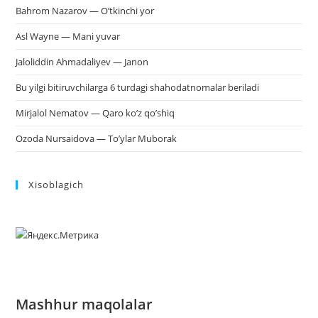
Bahrom Nazarov — O’tkinchi yor
Asl Wayne — Mani yuvar
Jaloliddin Ahmadaliyev — Janon
Bu yilgi bitiruvchilarga 6 turdagi shahodatnomalar beriladi
Mirjalol Nematov — Qaro ko’z qo’shiq
Ozoda Nursaidova — To’ylar Muborak
Xisoblagich
Mashhur maqolalar