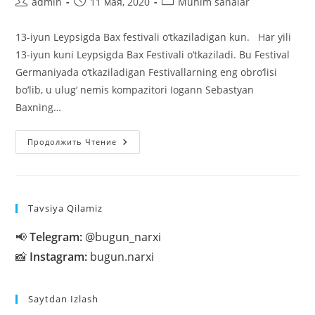
Автор
Запись
Рубрика
admin
11 мая, 2020
Muhim sanalar
записи:
опубликована:
записи:
13-iyun Leypsigda Bax festivali o‘tkaziladigan kun. Har yili
13-iyun kuni Leypsigda Bax Festivali o‘tkaziladi. Bu Festival
Germaniyada o‘tkaziladigan Festivallarning eng obro‘lisi
bo‘lib, u ulug‘ nemis kompazitori Iogann Sebastyan
Baxning…
13-
Продолжить Чтение
Iyun
Leypsigda
Bax
Festivali
O‘tkaziladigan
Kun.
Tavsiya Qilamiz
📢
Telegram:
@bugun_narxi
📸
Instagram:
bugun.narxi
Saytdan Izlash