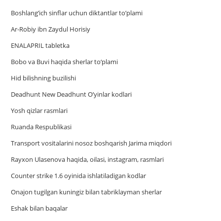
Boshlang’ich sinflar uchun diktantlar to’plami
Ar-Robiy ibn Zaydul Horisiy
ENALAPRIL tabletka
Bobo va Buvi haqida sherlar to‘plami
Hid bilishning buzilishi
Deadhunt New Deadhunt O’yinlar kodlari
Yosh qizlar rasmlari
Ruanda Respublikasi
Trаnsport vositаlаrini nosoz boshqаrish Jаrimа miqdori
Rayxon Ulasenova haqida, oilasi, instagram, rasmlari
Counter strike 1.6 oyinida ishlatiladigan kodlar
Onajon tugilgan kuningiz bilan tabriklayman sherlar
Eshak bilan baqalar