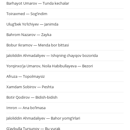
Barhayot Umarov — Tunda kechalar
Toiraxmed — Sog’indim
Ulug’bek Yo’lchiyev — Janimda
Bahrom Nazarov — Zayka
Bobur Ikramov — Menda bor bittasi
Jaloliddin Ahmadaliyev — Ishqning chayqov bozorida
Yorqinxo’ja Umarov, Noila Habibullayeva — Bezori
Afruza — Topolmaysiz
Xamdam Sobirov — Peshta
Botir Qodirov — Bidish-bidish
Imron — Ana bo’lmasa
Jaloliddin Ahmadaliyev — Bahor yomg’irlari
G’aybulla Tursunov — Bu yurak