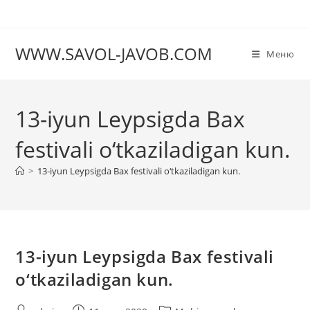
Перейти
к
содержимому
WWW.SAVOL-JAVOB.COM
Меню
13-iyun Leypsigda Bax
festivali o‘tkaziladigan kun.
>
13-iyun Leypsigda Bax festivali o‘tkaziladigan kun.
13-iyun Leypsigda Bax festivali
o‘tkaziladigan kun.