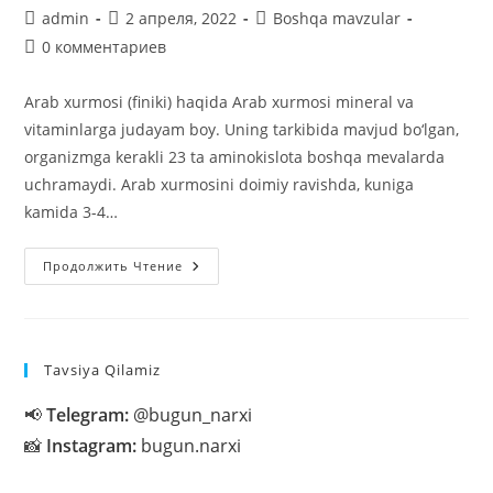
Автор
Запись
Рубрика
admin
2 апреля, 2022
Boshqa mavzular
записи:
опубликована:
записи:
Комментарии
0 комментариев
к
записи:
Arab xurmosi (finiki) haqida Arab xurmosi mineral va
vitaminlarga judayam boy. Uning tarkibida mavjud bo‘lgan,
organizmga kerakli 23 ta aminokislota boshqa mevalarda
uchramaydi. Arab xurmosini doimiy ravishda, kuniga
kamida 3-4…
Arab
Продолжить Чтение
Xurmosi
(finiki)
Haqida
Tavsiya Qilamiz
📢
Telegram:
@bugun_narxi
📸
Instagram:
bugun.narxi