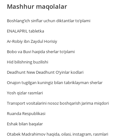
Mashhur maqolalar
Boshlang’ich sinflar uchun diktantlar to’plami
ENALAPRIL tabletka
Ar-Robiy ibn Zaydul Horisiy
Bobo va Buvi haqida sherlar to‘plami
Hid bilishning buzilishi
Deadhunt New Deadhunt O’yinlar kodlari
Onajon tugilgan kuningiz bilan tabriklayman sherlar
Yosh qizlar rasmlari
Trаnsport vositаlаrini nosoz boshqаrish Jаrimа miqdori
Ruanda Respublikasi
Eshak bilan baqalar
Otabek Madrahimov haqida, oilasi, instagram, rasmlari