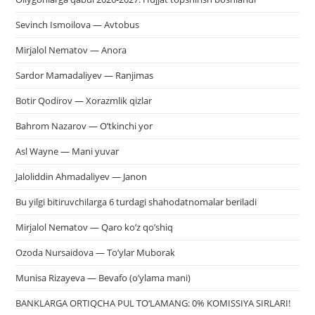
Sevinch Ismoilova — Avtobus
Mirjalol Nematov — Anora
Sardor Mamadaliyev — Ranjimas
Botir Qodirov — Xorazmlik qizlar
Bahrom Nazarov — O’tkinchi yor
Asl Wayne — Mani yuvar
Jaloliddin Ahmadaliyev — Janon
Bu yilgi bitiruvchilarga 6 turdagi shahodatnomalar beriladi
Mirjalol Nematov — Qaro ko’z qo’shiq
Ozoda Nursaidova — To’ylar Muborak
Munisa Rizayeva — Bevafo (o’ylama mani)
BANKLARGA ORTIQCHA PUL TO‘LAMANG: 0% KOMISSIYA SIRLARI!