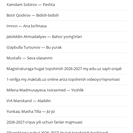
Xamdam Sobirov — Peshta
Botir Qodirov — Bidish-bidish
Imron — Ana bo’lmasa
Jaloliddin Ahmadaliyev — Bahor yomg’irlari
G’aybulla Tursunov — Bu yurak
Mustafo — Seva olasanmi
Magistraturaga hujjat topshirish 2026-2027 my.edu.uz sayti orqali
1-sinfga my.maktab.uz online ariza topshirish videoyo’riqnomasi
Milena Madmusayeva, toiraxmed — Yoshlik
VIA Marokand — Aladdin
Yunkaa, Masha Tilla — Jiz-jiz
2026-2027-o’quv yili uchun fanlar majmuasi
Oliygohlarga qabul 2026-2027: Hujjat topshirish boshlandi