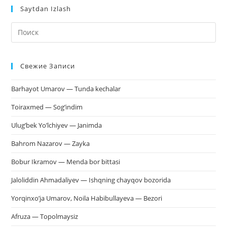
Saytdan Izlash
На
кл
Esc
Свежие Записи
чт
за
Barhayot Umarov — Tunda kechalar
па
пои
Toiraxmed — Sog’indim
Ulug’bek Yo’lchiyev — Janimda
Bahrom Nazarov — Zayka
Bobur Ikramov — Menda bor bittasi
Jaloliddin Ahmadaliyev — Ishqning chayqov bozorida
Yorqinxo’ja Umarov, Noila Habibullayeva — Bezori
Afruza — Topolmaysiz