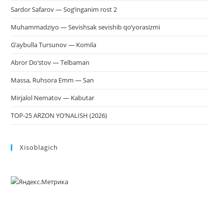
Sardor Safarov — Sog’inganim rost 2
Muhammadziyo — Sevishsak sevishib qo’yorasizmi
G’aybulla Tursunov — Komila
Abror Do’stov — Telbaman
Massa, Ruhsora Emm — San
Mirjalol Nematov — Kabutar
TOP-25 ARZON YO‘NALISH (2026)
Xisoblagich