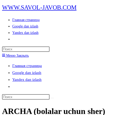
Перейти
WWW.SAVOL-JAVOB.COM
к
содержимому
Главная страница
Google dan izlash
Yandex dan izlash
Переключить
поиск
Нажмите
по
клавишу
Меню
Закрыть
веб-
Escape,
сайту
Главная страница
чтобы
Google dan izlash
закрыть
Yandex dan izlash
панель
Переключить
поиска.
поиск
Поиск
по
на
веб-
ARCHA (bolalar uchun sher)
сайте
сайту