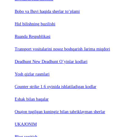
Bobo va Buvi haqida sherlar to‘plami
Hid bilishning buzilishi
Ruanda Respublikasi
Trаnsport vositаlаrini nosoz boshqаrish Jаrimа miqdori
Deadhunt New Deadhunt O’yinlar kodlari
Yosh qizlar rasmlari
Counter strike 1.6 oyinida ishlatiladigan kodlar
Eshak bilan baqalar
Onajon tugilgan kuningiz bilan tabriklayman sherlar
UKAJONIM
Blog yuritish