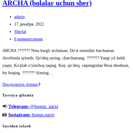
ARCHA (bolalar uchun sher)
Автор
admin
записи:
Запись
17 декабря, 2022
опубликована:
Рубрика
Sherlar
записи:
Комментарии
0 комментариев
к
ARCHA ??????? Nina bargli archaman, Do'st tutundim barchaman.
записи:
Atrofimda aylanib, Qo'shiq ayting, charchamang. ??????? Yangi yil keldi
yaqin, Ko'plab o'yinchoq taqing. Kuy, qo'shiq, raqsingizdan Rosa shodman,
bir boqing. ??????? Sizning…
ARCHA
Продолжить чтение
(bolalar
Tavsiya qilamiz
uchun
📢
Telegram:
@bugun_narxi
sher)
📸
Instagram:
bugun.narxi
Saytdan izlash