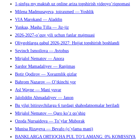
1-sinfga my.maktab.uz online ariza topshirish videoyo’riqnomasi
Milena Madmusayeva, toiraxmed — Yoshlik
VIA Marokand — Aladdin
Yunkaa, Masha Tilla — Jiz-jiz
2026-2027-o’quv yili uchun fanlar majmuasi
Oliygohlarga qabul 2026-2027: Hujjat topshirish boshlandi
Sevinch Ismoilova — Avtobus
Mirjalol Nematov — Anora
Sardor Mamadaliyev — Ranjimas
Botir Qodirov — Xorazmlik qizlar
Bahrom Nazarov — O’tkinchi yor
Asl Wayne — Mani yuvar
Jaloliddin Ahmadaliyev — Janon
Bu yilgi bitiruvchilarga 6 turdagi shahodatnomalar beriladi
Mirjalol Nematov — Qaro ko’z qo’shiq
Ozoda Nursaidova — To’ylar Muborak
Munisa Rizayeva — Bevafo (o’ylama mani)
BANKLARGA ORTIQCHA PUL TO‘LAMANG: 0% KOMISSIYA