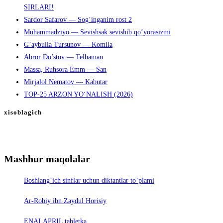
SIRLARI!
Sardor Safarov — Sog’inganim rost 2
Muhammadziyo — Sevishsak sevishib qo’yorasizmi
G’aybulla Tursunov — Komila
Abror Do’stov — Telbaman
Massa, Ruhsora Emm — San
Mirjalol Nematov — Kabutar
TOP-25 ARZON YO‘NALISH (2026)
xisoblagich
Mashhur maqolalar
Boshlang’ich sinflar uchun diktantlar to’plami
Ar-Robiy ibn Zaydul Horisiy
ENALAPRIL tabletka