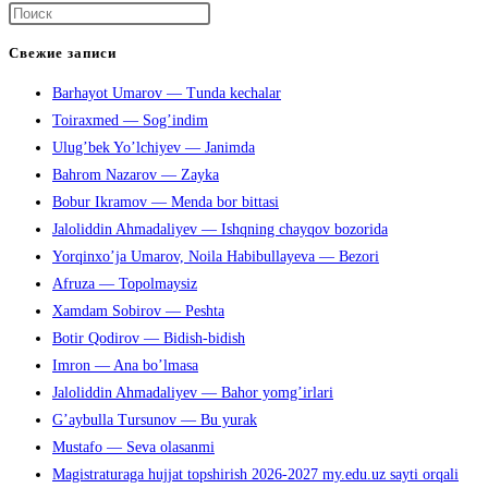
Нажмите
клавишу
Свежие записи
Escape,
Barhayot Umarov — Tunda kechalar
чтобы
Toiraxmed — Sog’indim
закрыть
Ulug’bek Yo’lchiyev — Janimda
панель
Bahrom Nazarov — Zayka
поиска.
Bobur Ikramov — Menda bor bittasi
Jaloliddin Ahmadaliyev — Ishqning chayqov bozorida
Yorqinxo’ja Umarov, Noila Habibullayeva — Bezori
Afruza — Topolmaysiz
Xamdam Sobirov — Peshta
Botir Qodirov — Bidish-bidish
Imron — Ana bo’lmasa
Jaloliddin Ahmadaliyev — Bahor yomg’irlari
G’aybulla Tursunov — Bu yurak
Mustafo — Seva olasanmi
Magistraturaga hujjat topshirish 2026-2027 my.edu.uz sayti orqali