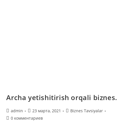
Archa yetishitirish orqali biznes.
Автор
Запись
Рубрика
admin
23 марта, 2021
Biznes Tavsiyalar
записи:
опубликована:
записи:
Комментарии
0 комментариев
к