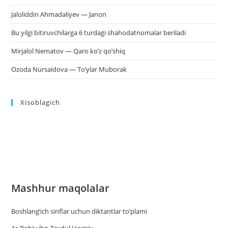
Jaloliddin Ahmadaliyev — Janon
Bu yilgi bitiruvchilarga 6 turdagi shahodatnomalar beriladi
Mirjalol Nematov — Qaro ko’z qo’shiq
Ozoda Nursaidova — To’ylar Muborak
Xisoblagich
Mashhur maqolalar
Boshlang’ich sinflar uchun diktantlar to’plami
Ar-Robiy ibn Zaydul Horisiy