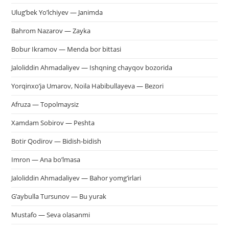
Ulug’bek Yo’lchiyev — Janimda
Bahrom Nazarov — Zayka
Bobur Ikramov — Menda bor bittasi
Jaloliddin Ahmadaliyev — Ishqning chayqov bozorida
Yorqinxo’ja Umarov, Noila Habibullayeva — Bezori
Afruza — Topolmaysiz
Xamdam Sobirov — Peshta
Botir Qodirov — Bidish-bidish
Imron — Ana bo’lmasa
Jaloliddin Ahmadaliyev — Bahor yomg’irlari
G’aybulla Tursunov — Bu yurak
Mustafo — Seva olasanmi