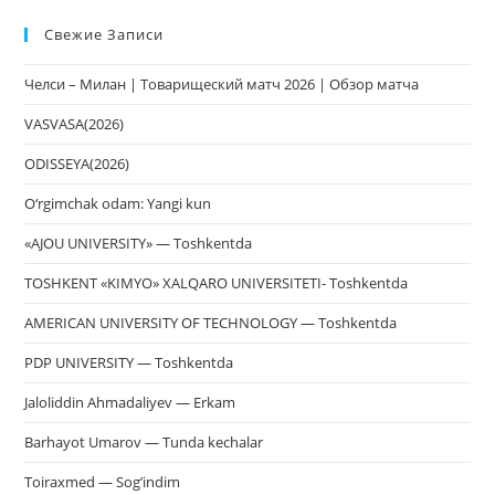
Esc
Свежие Записи
чт
за
Челси – Милан | Товарищеский матч 2026 | Обзор матча
па
пои
VASVASA(2026)
ODISSEYA(2026)
O‘rgimchak odam: Yangi kun
«AJOU UNIVERSITY» — Toshkentda
TOSHKENT «KIMYO» XALQARO UNIVERSITETI- Toshkentda
AMERICAN UNIVERSITY OF TECHNOLOGY — Toshkentda
PDP UNIVERSITY — Toshkentda
Jaloliddin Ahmadaliyev — Erkam
Barhayot Umarov — Tunda kechalar
Toiraxmed — Sog’indim