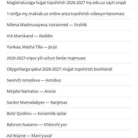
Magistraturaga hujjat topshirish 2026-2027 my.edu.uz sayti orqali
1-sinfga my.maktab.uz online ariza topshirish videoyo’riqnomasi
Milena Madmusayeva, toiraxmed — Yoshlik
VIA Marokand — Aladdin
Yunkaa, Masha Tilla — Jiz-jiz
2026-2027-o’quv yili uchun fanlar majmuasi
Oliygohlarga qabul 2026-2027: Hujjat topshirish boshlandi
Sevinch Ismoilova — Avtobus
Mirjalol Nematov — Anora
Sardor Mamadaliyev — Ranjimas
Botir Qodirov — Xorazmlik qizlar
Bahrom Nazarov — O’tkinchi yor
Asl Wayne — Mani yuvar