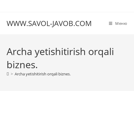
Перейти
к
содержимому
WWW.SAVOL-JAVOB.COM
Меню
Archa yetishitirish orqali
biznes.
>
Archa yetishitirish orqali biznes.