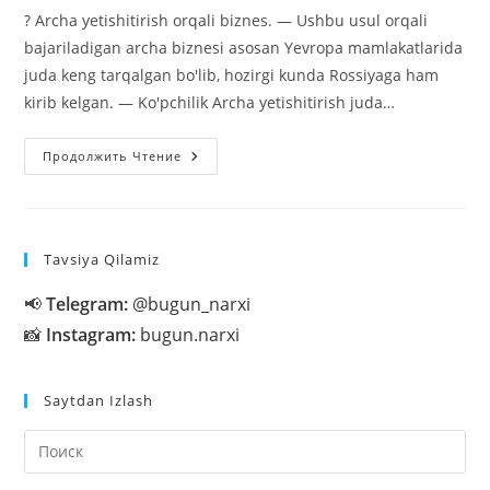
записи:
? Archa yetishitirish orqali biznes. — Ushbu usul orqali
bajariladigan archa biznesi asosan Yevropa mamlakatlarida
juda keng tarqalgan bo'lib, hozirgi kunda Rossiyaga ham
kirib kelgan. — Ko'pchilik Archa yetishitirish juda…
Archa
Продолжить Чтение
Yetishitirish
Orqali
Biznes.
Tavsiya Qilamiz
📢
Telegram:
@bugun_narxi
📸
Instagram:
bugun.narxi
Saytdan Izlash
На
кл