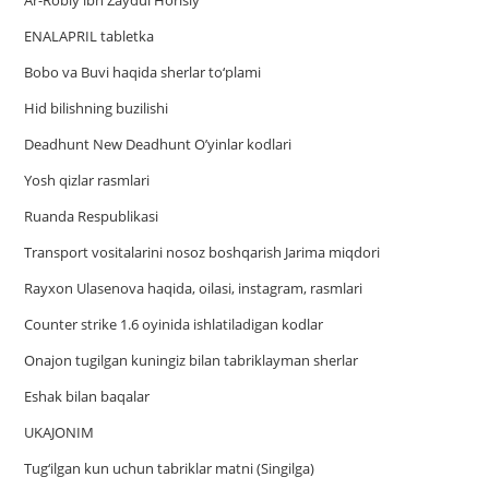
ENALAPRIL tabletka
Bobo va Buvi haqida sherlar to‘plami
Hid bilishning buzilishi
Deadhunt New Deadhunt O’yinlar kodlari
Yosh qizlar rasmlari
Ruanda Respublikasi
Trаnsport vositаlаrini nosoz boshqаrish Jаrimа miqdori
Rayxon Ulasenova haqida, oilasi, instagram, rasmlari
Counter strike 1.6 oyinida ishlatiladigan kodlar
Onajon tugilgan kuningiz bilan tabriklayman sherlar
Eshak bilan baqalar
UKAJONIM
Tug‘ilgan kun uchun tabriklar matni (Singilga)