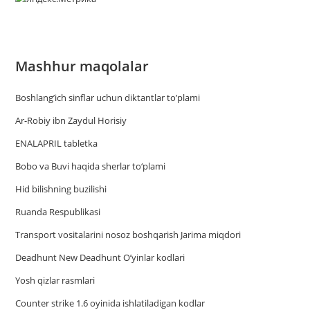
Mashhur maqolalar
Boshlang’ich sinflar uchun diktantlar to’plami
Ar-Robiy ibn Zaydul Horisiy
ENALAPRIL tabletka
Bobo va Buvi haqida sherlar to‘plami
Hid bilishning buzilishi
Ruanda Respublikasi
Trаnsport vositаlаrini nosoz boshqаrish Jаrimа miqdori
Deadhunt New Deadhunt O’yinlar kodlari
Yosh qizlar rasmlari
Counter strike 1.6 oyinida ishlatiladigan kodlar