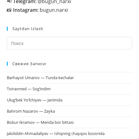
📢
Telegram:
@bugun_narxi
📸
Instagram:
bugun.narxi
Saytdan Izlash
На
кл
Esc
Свежие Записи
чт
за
Barhayot Umarov — Tunda kechalar
па
пои
Toiraxmed — Sog’indim
Ulug’bek Yo’lchiyev — Janimda
Bahrom Nazarov — Zayka
Bobur Ikramov — Menda bor bittasi
Jaloliddin Ahmadaliyev — Ishqning chayqov bozorida