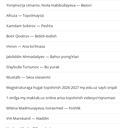
Yorqinxo’ja Umarov, Noila Habibullayeva — Bezori
Afruza — Topolmaysiz
Xamdam Sobirov — Peshta
Botir Qodirov — Bidish-bidish
Imron — Ana bo’lmasa
Jaloliddin Ahmadaliyev — Bahor yomg’irlari
G’aybulla Tursunov — Bu yurak
Mustafo — Seva olasanmi
Magistraturaga hujjat topshirish 2026-2027 my.edu.uz sayti orqali
1-sinfga my.maktab.uz online ariza topshirish videoyo’riqnomasi
Milena Madmusayeva, toiraxmed — Yoshlik
VIA Marokand — Aladdin