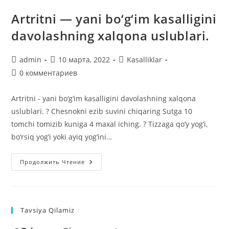
Artritni — yani bo‘g‘im kasalligini
davolashning xalqona uslublari.
Автор
Запись
Рубрика
admin
10 марта, 2022
Kasalliklar
записи:
опубликована:
записи:
Комментарии
0 комментариев
к
записи:
Artritni - yani bo‘g‘im kasalligini davolashning xalqona
uslublari. ? Chesnokni ezib suvini chiqaring Sutga 10
tomchi tomizib kuniga 4 maxal iching. ? Tizzaga qo‘y yog‘i,
bo‘rsiq yog‘i yoki ayiq yog‘ini…
Artritni
Продолжить Чтение
—
Yani
Bo‘g‘im
Kasalligini
Davolashning
Xalqona
Tavsiya Qilamiz
Uslublari.