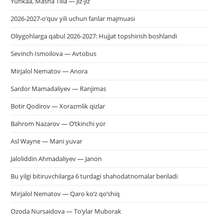
Yunkaa, Masha Tilla — Jiz-jiz
2026-2027-o’quv yili uchun fanlar majmuasi
Oliygohlarga qabul 2026-2027: Hujjat topshirish boshlandi
Sevinch Ismoilova — Avtobus
Mirjalol Nematov — Anora
Sardor Mamadaliyev — Ranjimas
Botir Qodirov — Xorazmlik qizlar
Bahrom Nazarov — O’tkinchi yor
Asl Wayne — Mani yuvar
Jaloliddin Ahmadaliyev — Janon
Bu yilgi bitiruvchilarga 6 turdagi shahodatnomalar beriladi
Mirjalol Nematov — Qaro ko’z qo’shiq
Ozoda Nursaidova — To’ylar Muborak