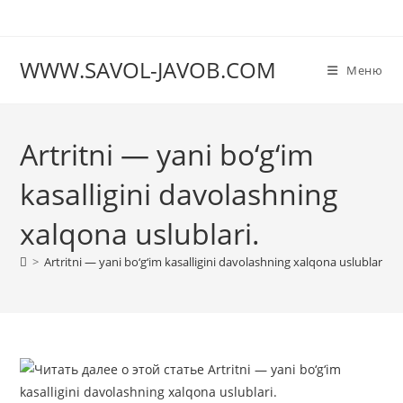
Перейти
к
содержимому
WWW.SAVOL-JAVOB.COM
Меню
Artritni — yani bo‘g‘im
kasalligini davolashning
xalqona uslublari.
>
Artritni — yani bo‘g‘im kasalligini davolashning xalqona uslublari.