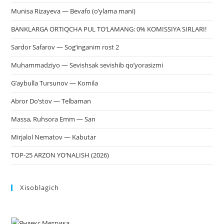
Munisa Rizayeva — Bevafo (o’ylama mani)
BANKLARGA ORTIQCHA PUL TO‘LAMANG: 0% KOMISSIYA SIRLARI!
Sardor Safarov — Sog’inganim rost 2
Muhammadziyo — Sevishsak sevishib qo’yorasizmi
G’aybulla Tursunov — Komila
Abror Do’stov — Telbaman
Massa, Ruhsora Emm — San
Mirjalol Nematov — Kabutar
TOP-25 ARZON YO‘NALISH (2026)
Xisoblagich