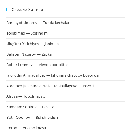
Esc
Свежие Записи
чт
за
Barhayot Umarov — Tunda kechalar
па
пои
Toiraxmed — Sog’indim
Ulug’bek Yo’lchiyev — Janimda
Bahrom Nazarov — Zayka
Bobur Ikramov — Menda bor bittasi
Jaloliddin Ahmadaliyev — Ishqning chayqov bozorida
Yorqinxo’ja Umarov, Noila Habibullayeva — Bezori
Afruza — Topolmaysiz
Xamdam Sobirov — Peshta
Botir Qodirov — Bidish-bidish
Imron — Ana bo’lmasa