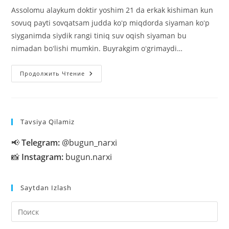
Assolomu alaykum doktir yoshim 21 da erkak kishiman kun
sovuq payti sovqatsam judda koʻp miqdorda siyaman koʻp
siyganimda siydik rangi tiniq suv oqish siyaman bu
nimadan boʻlishi mumkin. Buyrakgim oʻgrimaydi…
Koʻp
Продолжить Чтение
Siyish
Nimadan
Boʻladi?
Tavsiya Qilamiz
📢
Telegram:
@bugun_narxi
📸
Instagram:
bugun.narxi
Saytdan Izlash
На
кл