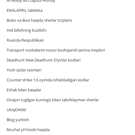
Ar-Robiy ibn Zaydul Horisiy
ENALAPRIL tabletka
Bobo va Buvi haqida sherlar to‘plami
Hid bilishning buzilishi
Ruanda Respublikasi
Trаnsport vositаlаrini nosoz boshqаrish Jаrimа miqdori
Deadhunt New Deadhunt O’yinlar kodlari
Yosh qizlar rasmlari
Counter strike 1.6 oyinida ishlatiladigan kodlar
Eshak bilan baqalar
Onajon tugilgan kuningiz bilan tabriklayman sherlar
UKAJONIM
Blog yuritish
Muchal yil hisobi haqida