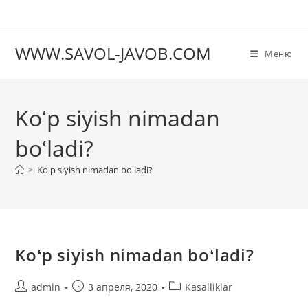
Перейти
к
содержимому
WWW.SAVOL-JAVOB.COM
Меню
Koʻp siyish nimadan
boʻladi?
>
Koʻp siyish nimadan boʻladi?
Koʻp siyish nimadan boʻladi?
Автор
Запись
Рубрика
admin
3 апреля, 2020
Kasalliklar
записи:
опубликована:
записи: