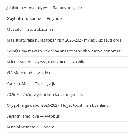
Jaloliddin Ahmadaliyev — Bahor yomg’irlari
G’aybulla Tursunov — Bu yurak
Mustafo — Seva olasanmi
Magistraturaga hujjat topshirish 2026-2027 my.edu.uz sayti orqali
1-sinfga my.maktab.uz online ariza topshirish videoyo’riqnomasi
Milena Madmusayeva, toiraxmed — Yoshlik
VIA Marokand — Aladdin
Yunkaa, Masha Tilla — Jiz-jiz
2026-2027-o’quv yili uchun fanlar majmuasi
Oliygohlarga qabul 2026-2027: Hujjat topshirish boshlandi
Sevinch Ismoilova — Avtobus
Mirjalol Nematov — Anora