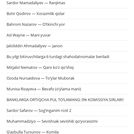
Sardor Mamadaliyev — Ranjimas
Botir Qodirov — Xorazmlik qizlar
Bahrom Nazarov — O’tkinchi yor
Asl Wayne — Mani yuvar
Jaloliddin Ahmadaliyev — Janon
Bu yilgi bitiruvchilarga 6 turdagi shahodatnomalar beriladi
Mirjalol Nematov — Qaro ko’z qo’shiq
Ozoda Nursaidova — To’ylar Muborak
Munisa Rizayeva — Bevafo (o’ylama mani)
BANKLARGA ORTIQCHA PUL TO‘LAMANG: 0% KOMISSIYA SIRLARI!
Sardor Safarov — Sog’inganim rost 2
Muhammadziyo — Sevishsak sevishib qo’yorasizmi
G’aybulla Tursunov — Komila