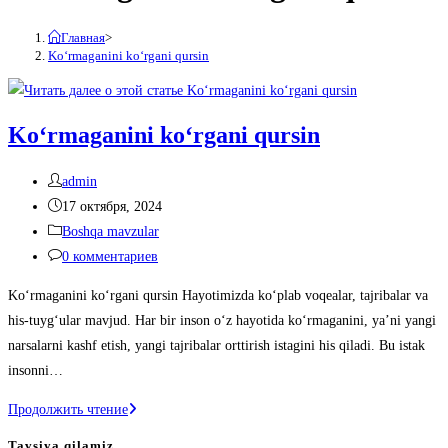
Главная
>
Koʻrmaganini koʻrgani qursin
Koʻrmaganini koʻrgani qursin
Автор
admin
записи:
Запись
17 октября, 2024
опубликована:
Рубрика
Boshqa mavzular
записи:
Комментарии
0 комментариев
к
Koʻrmaganini koʻrgani qursin Hayotimizda ko‘plab voqealar, tajribalar va
записи:
his-tuyg‘ular mavjud. Har bir inson o‘z hayotida ko‘rmaganini, ya’ni yangi
narsalarni kashf etish, yangi tajribalar orttirish istagini his qiladi. Bu istak
insonni…
Koʻrmaganini
Продолжить чтение
koʻrgani
Tavsiya qilamiz