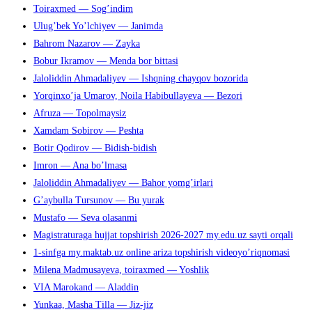
Toiraxmed — Sog’indim
Ulug’bek Yo’lchiyev — Janimda
Bahrom Nazarov — Zayka
Bobur Ikramov — Menda bor bittasi
Jaloliddin Ahmadaliyev — Ishqning chayqov bozorida
Yorqinxo’ja Umarov, Noila Habibullayeva — Bezori
Afruza — Topolmaysiz
Xamdam Sobirov — Peshta
Botir Qodirov — Bidish-bidish
Imron — Ana bo’lmasa
Jaloliddin Ahmadaliyev — Bahor yomg’irlari
G’aybulla Tursunov — Bu yurak
Mustafo — Seva olasanmi
Magistraturaga hujjat topshirish 2026-2027 my.edu.uz sayti orqali
1-sinfga my.maktab.uz online ariza topshirish videoyo’riqnomasi
Milena Madmusayeva, toiraxmed — Yoshlik
VIA Marokand — Aladdin
Yunkaa, Masha Tilla — Jiz-jiz