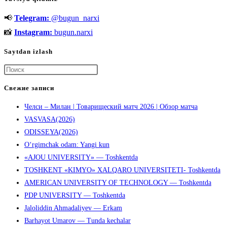
qursin
📢
Telegram:
@bugun_narxi
📸
Instagram:
bugun.narxi
Saytdan izlash
Нажмите
клавишу
Свежие записи
Escape,
Челси – Милан | Товарищеский матч 2026 | Обзор матча
чтобы
VASVASA(2026)
закрыть
ODISSEYA(2026)
панель
O‘rgimchak odam: Yangi kun
поиска.
«AJOU UNIVERSITY» — Toshkentda
TOSHKENT «KIMYO» XALQARO UNIVERSITETI- Toshkentda
AMERICAN UNIVERSITY OF TECHNOLOGY — Toshkentda
PDP UNIVERSITY — Toshkentda
Jaloliddin Ahmadaliyev — Erkam
Barhayot Umarov — Tunda kechalar