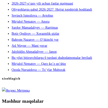
2026-2027-o’quv yili uchun fanlar majmuasi
Oliygohlarga qabul 2026-2027: Hujjat topshirish boshlandi
Sevinch Ismoilova — Avtobus
Mirjalol Nematov — Anora
Sardor Mamadaliyev — Ranjimas
Botir Qodirov — Xorazmlik qizlar
Bahrom Nazarov — O’tkinchi yor
Asl Wayne — Mani yuvar
Jaloliddin Ahmadaliyev — Janon
Bu yilgi bitiruvchilarga 6 turdagi shahodatnomalar beriladi
Mirjalol Nematov — Qaro ko’z qo’shiq
Ozoda Nursaidova — To’ylar Muborak
xisoblagich
Mashhur maqolalar