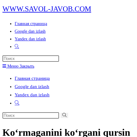
Перейти
WWW.SAVOL-JAVOB.COM
к
содержимому
Главная страница
Google dan izlash
Yandex dan izlash
Переключить
поиск
Нажмите
по
клавишу
Меню
Закрыть
веб-
Escape,
сайту
Главная страница
чтобы
Google dan izlash
закрыть
Yandex dan izlash
панель
Переключить
поиска.
поиск
Поиск
по
на
веб-
Koʻrmaganini koʻrgani qursin
сайте
сайту