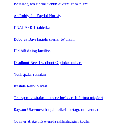
Boshlang’ich sinflar uchun diktantlar to’plami
Ar-Robiy ibn Zaydul Horisiy
ENALAPRIL tabletka
Bobo va Buvi haqida sherlar to‘plami
Hid bilishning buzilishi
Deadhunt New Deadhunt O’yinlar kodlari
Yosh qizlar rasmlari
Ruanda Respublikasi
Trаnsport vositаlаrini nosoz boshqаrish Jаrimа miqdori
Rayxon Ulasenova haqida, oilasi, instagram, rasmlari
Counter strike 1.6 oyinida ishlatiladigan kodlar