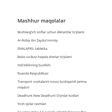
Mashhur maqolalar
Boshlang’ich sinflar uchun diktantlar to’plami
Ar-Robiy ibn Zaydul Horisiy
ENALAPRIL tabletka
Bobo va Buvi haqida sherlar to‘plami
Hid bilishning buzilishi
Ruanda Respublikasi
Trаnsport vositаlаrini nosoz boshqаrish Jаrimа
miqdori
Deadhunt New Deadhunt O’yinlar kodlari
Yosh qizlar rasmlari