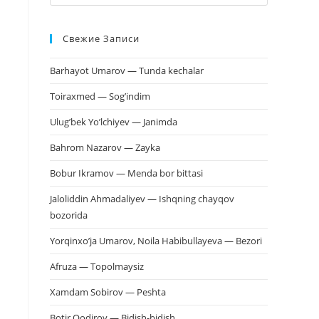
клавишу
Escape,
Свежие Записи
чтобы
закрыть
Barhayot Umarov — Tunda kechalar
панель
поиска.
Toiraxmed — Sog’indim
Ulug’bek Yo’lchiyev — Janimda
Bahrom Nazarov — Zayka
Bobur Ikramov — Menda bor bittasi
Jaloliddin Ahmadaliyev — Ishqning chayqov
bozorida
Yorqinxo’ja Umarov, Noila Habibullayeva — Bezori
Afruza — Topolmaysiz
Xamdam Sobirov — Peshta
Botir Qodirov — Bidish-bidish