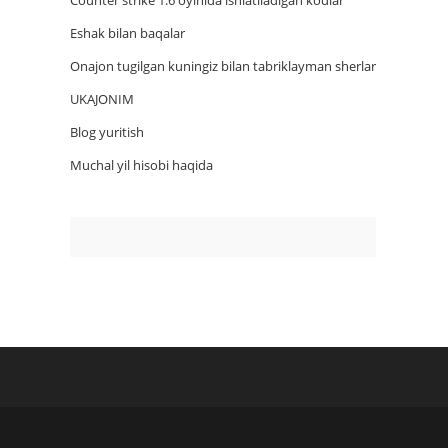
Counter strike 1.6 oyinida ishlatiladigan kodlar
Eshak bilan baqalar
Onajon tugilgan kuningiz bilan tabriklayman sherlar
UKAJONIM
Blog yuritish
Muchal yil hisobi haqida