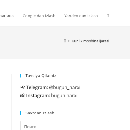
Переключи
траница
Google dan izlash
Yandex dan izlash
поиск
>
Kunlik moshina ijarasi
по
Tavsiya Qilamiz
веб-
📢
Telegram:
@bugun_narxi
📸
Instagram:
bugun.narxi
сайту
Saytdan Izlash
Нажмите