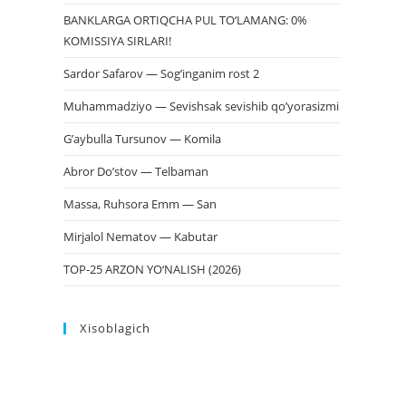
BANKLARGA ORTIQCHA PUL TO‘LAMANG: 0%
KOMISSIYA SIRLARI!
Sardor Safarov — Sog’inganim rost 2
Muhammadziyo — Sevishsak sevishib qo’yorasizmi
G’aybulla Tursunov — Komila
Abror Do’stov — Telbaman
Massa, Ruhsora Emm — San
Mirjalol Nematov — Kabutar
TOP-25 ARZON YO‘NALISH (2026)
Xisoblagich