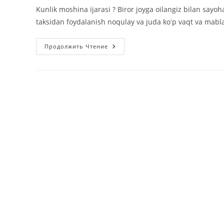
з
Kunlik moshina ijarasi ? Biror joyga oilangiz bilan sayo
taksidan foydalanish noqulay va juda koʻp vaqt va mabla
Kunlik
Продолжить Чтение
Moshina
Ijarasi