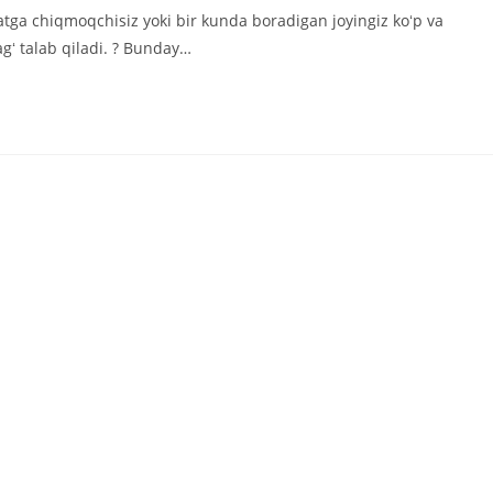
аписи:
hatga chiqmoqchisiz yoki bir kunda boradigan joyingiz koʻp va
gʻ talab qiladi. ? Bunday…