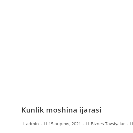
Kunlik moshina ijarasi
Автор
Запись
Рубрика
К
admin
15 апреля, 2021
Biznes Tavsiyalar
записи:
опубликована:
записи:
к