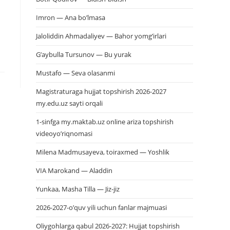
Imron — Ana bo’lmasa
Jaloliddin Ahmadaliyev — Bahor yomg’irlari
G’aybulla Tursunov — Bu yurak
Mustafo — Seva olasanmi
Magistraturaga hujjat topshirish 2026-2027
my.edu.uz sayti orqali
1-sinfga my.maktab.uz online ariza topshirish
videoyo’riqnomasi
Milena Madmusayeva, toiraxmed — Yoshlik
VIA Marokand — Aladdin
Yunkaa, Masha Tilla — Jiz-jiz
2026-2027-o’quv yili uchun fanlar majmuasi
Oliygohlarga qabul 2026-2027: Hujjat topshirish