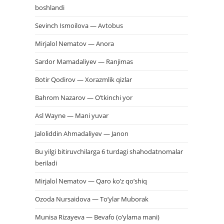
boshlandi
Sevinch Ismoilova — Avtobus
Mirjalol Nematov — Anora
Sardor Mamadaliyev — Ranjimas
Botir Qodirov — Xorazmlik qizlar
Bahrom Nazarov — O’tkinchi yor
Asl Wayne — Mani yuvar
Jaloliddin Ahmadaliyev — Janon
Bu yilgi bitiruvchilarga 6 turdagi shahodatnomalar
beriladi
Mirjalol Nematov — Qaro ko’z qo’shiq
Ozoda Nursaidova — To’ylar Muborak
Munisa Rizayeva — Bevafo (o’ylama mani)