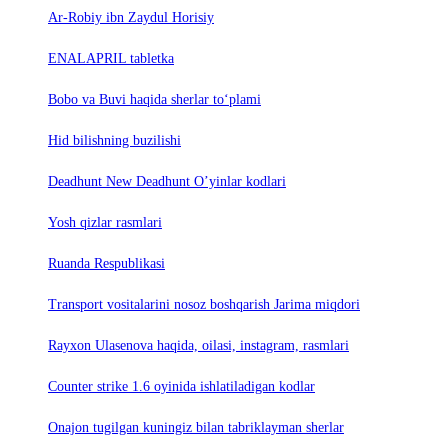
Ar-Robiy ibn Zaydul Horisiy
ENALAPRIL tabletka
Bobo va Buvi haqida sherlar to‘plami
Hid bilishning buzilishi
Deadhunt New Deadhunt O’yinlar kodlari
Yosh qizlar rasmlari
Ruanda Respublikasi
Trаnsport vositаlаrini nosoz boshqаrish Jаrimа miqdori
Rayxon Ulasenova haqida, oilasi, instagram, rasmlari
Counter strike 1.6 oyinida ishlatiladigan kodlar
Onajon tugilgan kuningiz bilan tabriklayman sherlar