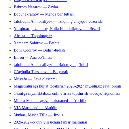
Bahrom Nazarov — Zayka
Bobur Ikramov — Menda bor bittasi
Jaloliddin Ahmadaliyev — Ishqning chayqov bozorida
Yorqinxo’ja Umarov, Noila Habibullayeva — Bezori
Afruza — Topolmaysiz
Xamdam Sobirov — Peshta
Botir Qodirov — Bidish-bidish
Imron — Ana bo’lmasa
Jaloliddin Ahmadaliyev — Bahor yomg’irlari
G’aybulla Tursunov — Bu yurak
Mustafo — Seva olasanmi
Magistraturaga hujjat topshirish 2026-2027 my.edu.uz sayti orqali
1-sinfga my.maktab.uz online ariza topshirish videoyo’riqnomasi
Milena Madmusayeva, toiraxmed — Yoshlik
VIA Marokand — Aladdin
Yunkaa, Masha Tilla — Jiz-jiz
2026-2027-o’quv yili uchun fanlar majmuasi