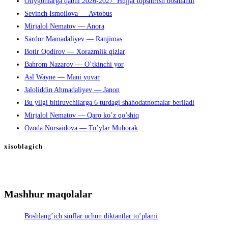
Oliygohlarga qabul 2026-2027: Hujjat topshirish boshlandi
Sevinch Ismoilova — Avtobus
Mirjalol Nematov — Anora
Sardor Mamadaliyev — Ranjimas
Botir Qodirov — Xorazmlik qizlar
Bahrom Nazarov — O’tkinchi yor
Asl Wayne — Mani yuvar
Jaloliddin Ahmadaliyev — Janon
Bu yilgi bitiruvchilarga 6 turdagi shahodatnomalar beriladi
Mirjalol Nematov — Qaro ko’z qo’shiq
Ozoda Nursaidova — To’ylar Muborak
xisoblagich
Mashhur maqolalar
Boshlang’ich sinflar uchun diktantlar to’plami