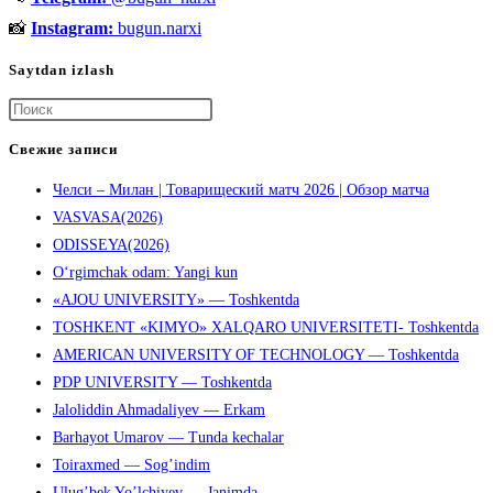
📸
Instagram:
bugun.narxi
Saytdan izlash
Нажмите
клавишу
Свежие записи
Escape,
Челси – Милан | Товарищеский матч 2026 | Обзор матча
чтобы
VASVASA(2026)
закрыть
ODISSEYA(2026)
панель
O‘rgimchak odam: Yangi kun
поиска.
«AJOU UNIVERSITY» — Toshkentda
TOSHKENT «KIMYO» XALQARO UNIVERSITETI- Toshkentda
AMERICAN UNIVERSITY OF TECHNOLOGY — Toshkentda
PDP UNIVERSITY — Toshkentda
Jaloliddin Ahmadaliyev — Erkam
Barhayot Umarov — Tunda kechalar
Toiraxmed — Sog’indim
Ulug’bek Yo’lchiyev — Janimda