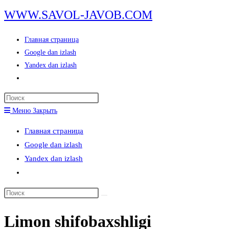
Перейти
WWW.SAVOL-JAVOB.COM
к
содержимому
Главная страница
Google dan izlash
Yandex dan izlash
Переключить
поиск
Нажмите
по
клавишу
Меню
Закрыть
веб-
Escape,
сайту
Главная страница
чтобы
Google dan izlash
закрыть
Yandex dan izlash
панель
Переключить
поиска.
поиск
Поиск
по
на
веб-
Limon shifobaxshligi
сайте
сайту