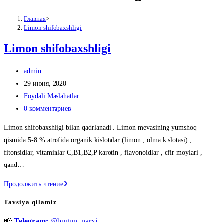
Главная
>
Limon shifobaxshligi
Limon shifobaxshligi
Автор
admin
записи:
Запись
29 июня, 2020
опубликована:
Рубрика
Foydali Maslahatlar
записи:
Комментарии
0 комментариев
к
Limon shifobaxshligi bilan qadrlanadi . Limon mevasining yumshoq
записи:
qismida 5-8 % atrofida organik kislotalar (limon , olma kislotasi) ,
fitonsidlar, vitaminlar C,B1,B2,P karotin , flavonoidlar , efir moylari ,
qand…
Limon
Продолжить чтение
shifobaxshligi
Tavsiya qilamiz
📢
Telegram:
@bugun_narxi