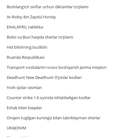
Boshlang’ich sinflar uchun diktantlar to’plami
Ar-Robiy ibn Zaydul Horisiy
ENALAPRIL tabletka
Bobo va Buvi haqida sherlar to‘plami
Hid bilishning buzilishi
Ruanda Respublikasi
Trаnsport vositаlаrini nosoz boshqаrish Jаrimа miqdori
Deadhunt New Deadhunt O’yinlar kodlari
Yosh qizlar rasmlari
Counter strike 1.6 oyinida ishlatiladigan kodlar
Eshak bilan baqalar
Onajon tugilgan kuningiz bilan tabriklayman sherlar
UKAJONIM