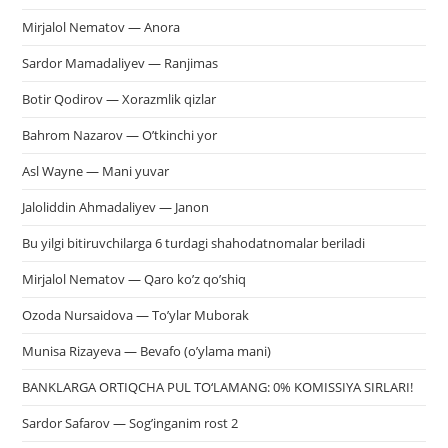
Mirjalol Nematov — Anora
Sardor Mamadaliyev — Ranjimas
Botir Qodirov — Xorazmlik qizlar
Bahrom Nazarov — O’tkinchi yor
Asl Wayne — Mani yuvar
Jaloliddin Ahmadaliyev — Janon
Bu yilgi bitiruvchilarga 6 turdagi shahodatnomalar beriladi
Mirjalol Nematov — Qaro ko’z qo’shiq
Ozoda Nursaidova — To’ylar Muborak
Munisa Rizayeva — Bevafo (o’ylama mani)
BANKLARGA ORTIQCHA PUL TO‘LAMANG: 0% KOMISSIYA SIRLARI!
Sardor Safarov — Sog’inganim rost 2