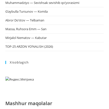
Muhammadziyo — Sevishsak sevishib qo’yorasizmi
G’aybulla Tursunov — Komila
Abror Do’stov — Telbaman
Massa, Ruhsora Emm — San
Mirjalol Nematov — Kabutar
TOP-25 ARZON YO‘NALISH (2026)
Xisoblagich
Mashhur maqolalar