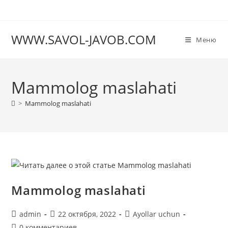
Перейти
к
содержимому
WWW.SAVOL-JAVOB.COM
Меню
Mammolog maslahati
>
Mammolog maslahati
Mammolog maslahati
Автор
Запись
Рубрика
admin
22 октября, 2022
Ayollar uchun
записи:
опубликована:
записи:
Комментарии
0 комментариев