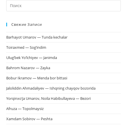
На
кл
Esc
Свежие Записи
чт
за
Barhayot Umarov — Tunda kechalar
па
пои
Toiraxmed — Sog’indim
Ulug’bek Yo’lchiyev — Janimda
Bahrom Nazarov — Zayka
Bobur Ikramov — Menda bor bittasi
Jaloliddin Ahmadaliyev — Ishqning chayqov bozorida
Yorqinxo’ja Umarov, Noila Habibullayeva — Bezori
Afruza — Topolmaysiz
Xamdam Sobirov — Peshta