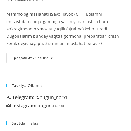
к
записи:
Mammolog maslahati (Savol-javob) C: — Bolamni
emizishdan chiqarganimga yarim yildan oshsa ham
ko‘kragimdan oz-moz suyuqlik (ajralma) kelib turadi.
Dugonalarim bunday vaqtda gormonal preparatlar ichish
kerak deyishayapti. Siz nimani maslahat berasiz?…
Mammolog
Продолжить Чтение
Maslahati
Tavsiya Qilamiz
📢
Telegram:
@bugun_narxi
📸
Instagram:
bugun.narxi
Saytdan Izlash