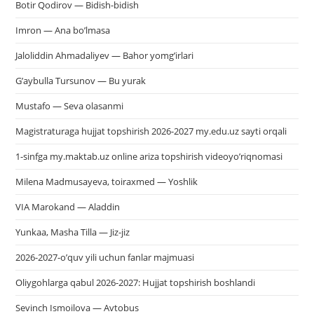
Botir Qodirov — Bidish-bidish
Imron — Ana bo’lmasa
Jaloliddin Ahmadaliyev — Bahor yomg’irlari
G’aybulla Tursunov — Bu yurak
Mustafo — Seva olasanmi
Magistraturaga hujjat topshirish 2026-2027 my.edu.uz sayti orqali
1-sinfga my.maktab.uz online ariza topshirish videoyo’riqnomasi
Milena Madmusayeva, toiraxmed — Yoshlik
VIA Marokand — Aladdin
Yunkaa, Masha Tilla — Jiz-jiz
2026-2027-o’quv yili uchun fanlar majmuasi
Oliygohlarga qabul 2026-2027: Hujjat topshirish boshlandi
Sevinch Ismoilova — Avtobus