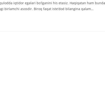
записи:
vqulodda iqtidor egalari boʻlganini his etasiz. Haqiqatan ham bund
agi birlamchi asosdir. Biroq faqat isteʼdod bilangina qalam…