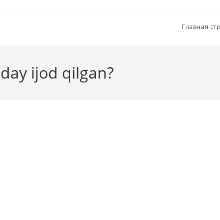
Главная ст
ay ijod qilgan?