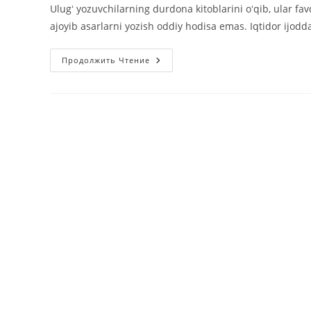
Ulugʻ yozuvchilarning durdona kitoblarini oʻqib, ular fa
ajoyib asarlarni yozish oddiy hodisa emas. Iqtidor ijodd
Mashhur
Продолжить Чтение
Yozuvchilar
Qanday
Ijod
Qilgan?