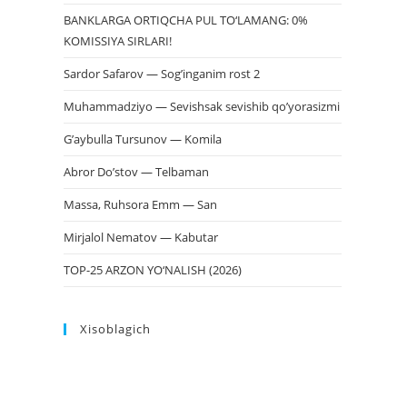
BANKLARGA ORTIQCHA PUL TO‘LAMANG: 0%
KOMISSIYA SIRLARI!
Sardor Safarov — Sog’inganim rost 2
Muhammadziyo — Sevishsak sevishib qo’yorasizmi
G’aybulla Tursunov — Komila
Abror Do’stov — Telbaman
Massa, Ruhsora Emm — San
Mirjalol Nematov — Kabutar
TOP-25 ARZON YO‘NALISH (2026)
Xisoblagich