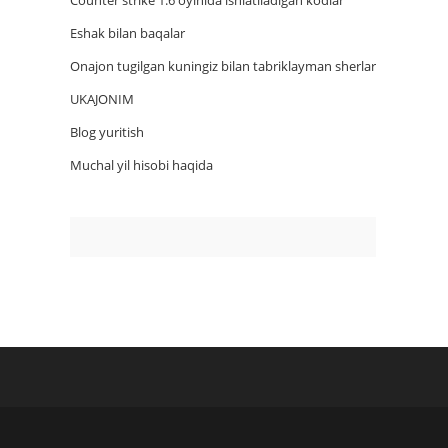
Counter strike 1.6 oyinida ishlatiladigan kodlar
Eshak bilan baqalar
Onajon tugilgan kuningiz bilan tabriklayman sherlar
UKAJONIM
Blog yuritish
Muchal yil hisobi haqida