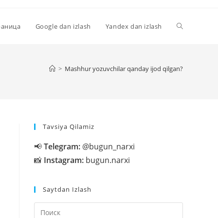
Переключи
раница
Google dan izlash
Yandex dan izlash
поиск
>
Mashhur yozuvchilar qanday ijod qilgan?
по
Tavsiya Qilamiz
веб-
📢
Telegram:
@bugun_narxi
📸
Instagram:
bugun.narxi
сайту
Saytdan Izlash
Нажмите