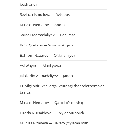
boshlandi
Sevinch Ismoilova — Avtobus
Mirjalol Nematov — Anora
Sardor Mamadaliyev — Ranjimas
Botir Qodirov — Xorazmlik qizlar
Bahrom Nazarov — O’tkinchi yor
Asl Wayne — Mani yuvar
Jaloliddin Ahmadaliyev — Janon
Bu yilgi bitiruvchilarga 6 turdagi shahodatnomalar
beriladi
Mirjalol Nematov — Qaro ko’z qo’shiq
Ozoda Nursaidova — To’ylar Muborak
Munisa Rizayeva — Bevafo (o’ylama mani)