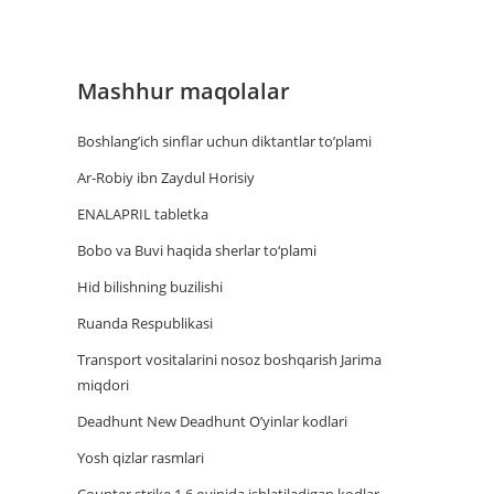
Mashhur maqolalar
Boshlang’ich sinflar uchun diktantlar to’plami
Ar-Robiy ibn Zaydul Horisiy
ENALAPRIL tabletka
Bobo va Buvi haqida sherlar to‘plami
Hid bilishning buzilishi
Ruanda Respublikasi
Trаnsport vositаlаrini nosoz boshqаrish Jаrimа
miqdori
Deadhunt New Deadhunt O’yinlar kodlari
Yosh qizlar rasmlari