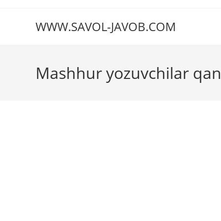
Перейти
к
WWW.SAVOL-JAVOB.COM
содержимому
Mashhur yozuvchilar qand