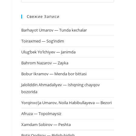
клавишу
Escape,
Свежие Записи
чтобы
закрыть
Barhayot Umarov — Tunda kechalar
панель
поиска.
Toiraxmed — Sog’indim
Ulug’bek Yo’lchiyev — Janimda
Bahrom Nazarov — Zayka
Bobur Ikramov — Menda bor bittasi
Jaloliddin Ahmadaliyev — Ishqning chayqov
bozorida
Yorqinxo’ja Umarov, Noila Habibullayeva — Bezori
Afruza — Topolmaysiz
Xamdam Sobirov — Peshta
Botir Qodirov — Bidish-bidish