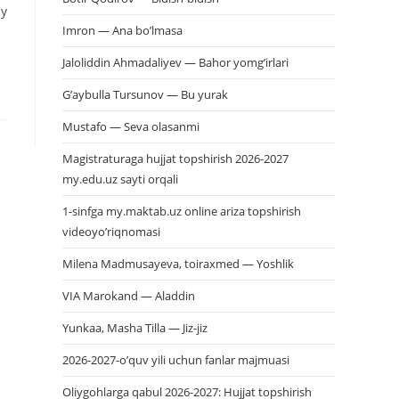
ay
Imron — Ana bo’lmasa
Jaloliddin Ahmadaliyev — Bahor yomg’irlari
G’aybulla Tursunov — Bu yurak
Mustafo — Seva olasanmi
Magistraturaga hujjat topshirish 2026-2027
my.edu.uz sayti orqali
1-sinfga my.maktab.uz online ariza topshirish
videoyo’riqnomasi
Milena Madmusayeva, toiraxmed — Yoshlik
VIA Marokand — Aladdin
Yunkaa, Masha Tilla — Jiz-jiz
2026-2027-o’quv yili uchun fanlar majmuasi
Oliygohlarga qabul 2026-2027: Hujjat topshirish