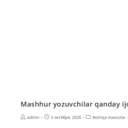
Mashhur yozuvchilar qanday ij
Автор
Запись
Рубрика
admin
5 октября, 2020
Boshqa mavzular
записи:
опубликована:
записи: