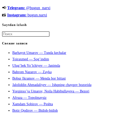
haqida,
📢
Telegram:
@bugun_narxi
oilasi,
instagram,
📸
Instagram:
bugun.narxi
rasmlari
Saytdan izlash
Нажмите
клавишу
Свежие записи
Escape,
Barhayot Umarov — Tunda kechalar
чтобы
Toiraxmed — Sog’indim
закрыть
Ulug’bek Yo’lchiyev — Janimda
панель
Bahrom Nazarov — Zayka
поиска.
Bobur Ikramov — Menda bor bittasi
Jaloliddin Ahmadaliyev — Ishqning chayqov bozorida
Yorqinxo’ja Umarov, Noila Habibullayeva — Bezori
Afruza — Topolmaysiz
Xamdam Sobirov — Peshta
Botir Qodirov — Bidish-bidish