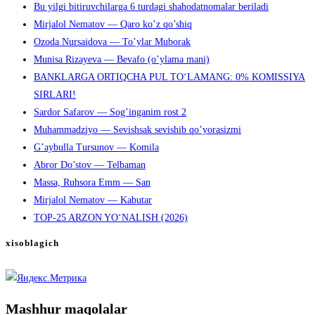
Bu yilgi bitiruvchilarga 6 turdagi shahodatnomalar beriladi
Mirjalol Nematov — Qaro ko’z qo’shiq
Ozoda Nursaidova — To’ylar Muborak
Munisa Rizayeva — Bevafo (o’ylama mani)
BANKLARGA ORTIQCHA PUL TO‘LAMANG: 0% KOMISSIYA
SIRLARI!
Sardor Safarov — Sog’inganim rost 2
Muhammadziyo — Sevishsak sevishib qo’yorasizmi
G’aybulla Tursunov — Komila
Abror Do’stov — Telbaman
Massa, Ruhsora Emm — San
Mirjalol Nematov — Kabutar
TOP-25 ARZON YO‘NALISH (2026)
xisoblagich
Mashhur maqolalar