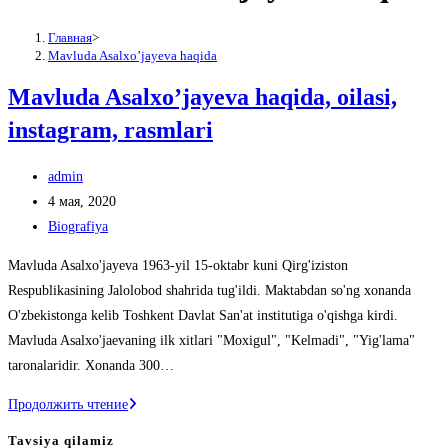
Главная
>
Mavluda Asalxo’jayeva haqida
Mavluda Asalxo’jayeva haqida, oilasi,
instagram, rasmlari
Автор
admin
записи:
Запись
4 мая, 2020
опубликована:
Рубрика
Biografiya
записи:
Mavluda Asalxo'jayeva 1963-yil 15-oktabr kuni Qirg'iziston
Respublikasining Jalolobod shahrida tug'ildi. Maktabdan so'ng xonanda
O'zbekistonga kelib Toshkent Davlat San'at institutiga o'qishga kirdi.
Mavluda Asalxo'jaevaning ilk xitlari "Moxigul", "Kelmadi", "Yig'lama"
taronalaridir. Xonanda 300…
Mavluda
Продолжить чтение
Asalxo’jayeva
Tavsiya qilamiz