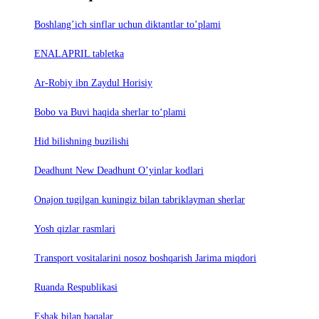
Boshlang’ich sinflar uchun diktantlar to’plami
ENALAPRIL tabletka
Ar-Robiy ibn Zaydul Horisiy
Bobo va Buvi haqida sherlar to‘plami
Hid bilishning buzilishi
Deadhunt New Deadhunt O’yinlar kodlari
Onajon tugilgan kuningiz bilan tabriklayman sherlar
Yosh qizlar rasmlari
Trаnsport vositаlаrini nosoz boshqаrish Jаrimа miqdori
Ruanda Respublikasi
Eshak bilan baqalar