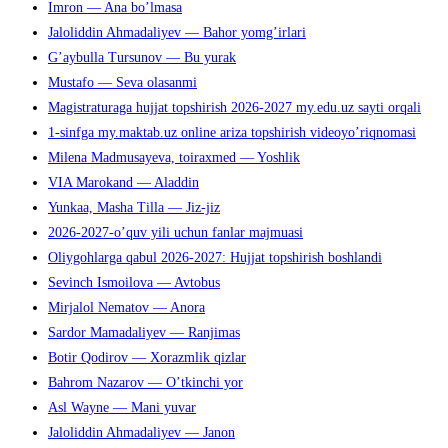
Imron — Ana bo’lmasa
Jaloliddin Ahmadaliyev — Bahor yomg’irlari
G’aybulla Tursunov — Bu yurak
Mustafo — Seva olasanmi
Magistraturaga hujjat topshirish 2026-2027 my.edu.uz sayti orqali
1-sinfga my.maktab.uz online ariza topshirish videoyo’riqnomasi
Milena Madmusayeva, toiraxmed — Yoshlik
VIA Marokand — Aladdin
Yunkaa, Masha Tilla — Jiz-jiz
2026-2027-o’quv yili uchun fanlar majmuasi
Oliygohlarga qabul 2026-2027: Hujjat topshirish boshlandi
Sevinch Ismoilova — Avtobus
Mirjalol Nematov — Anora
Sardor Mamadaliyev — Ranjimas
Botir Qodirov — Xorazmlik qizlar
Bahrom Nazarov — O’tkinchi yor
Asl Wayne — Mani yuvar
Jaloliddin Ahmadaliyev — Janon