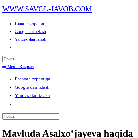
Перейти
WWW.SAVOL-JAVOB.COM
к
содержимому
Главная страница
Google dan izlash
Yandex dan izlash
Переключить
поиск
Нажмите
по
клавишу
Меню
Закрыть
веб-
Escape,
сайту
Главная страница
чтобы
Google dan izlash
закрыть
Yandex dan izlash
панель
Переключить
поиска.
поиск
Поиск
по
на
веб-
Mavluda Asalxo’jayeva haqida
сайте
сайту