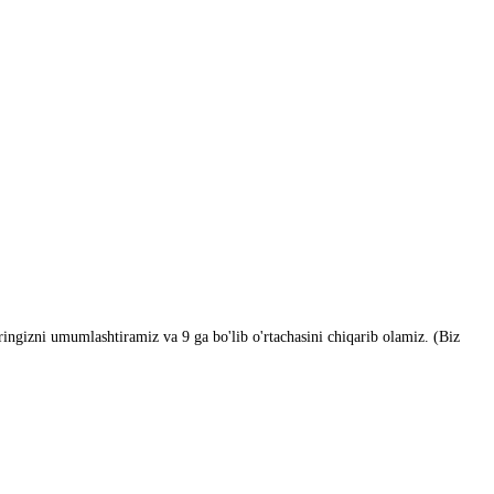
aringizni umumlashtiramiz va 9 ga bo'lib o'rtachasini chiqarib olamiz. (Biz