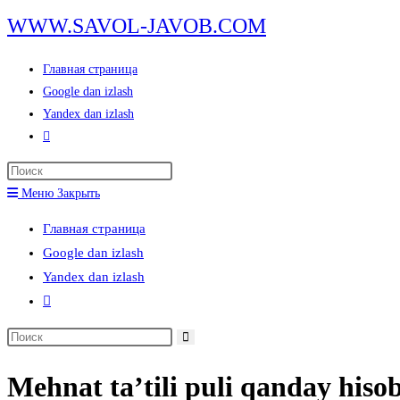
Перейти
WWW.SAVOL-JAVOB.COM
к
содержимому
Главная страница
Google dan izlash
Yandex dan izlash
Переключить
поиск
Нажмите
по
клавишу
Меню
Закрыть
веб-
Escape,
сайту
Главная страница
чтобы
Google dan izlash
закрыть
Yandex dan izlash
панель
Переключить
поиска.
поиск
Поиск
по
на
веб-
Mehnat ta’tili puli qanday hiso
сайте
сайту