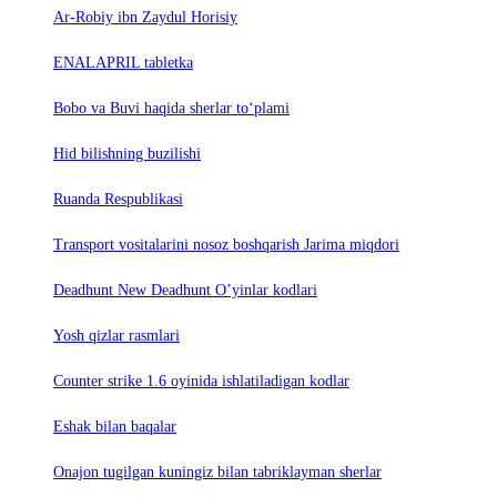
Ar-Robiy ibn Zaydul Horisiy
ENALAPRIL tabletka
Bobo va Buvi haqida sherlar to‘plami
Hid bilishning buzilishi
Ruanda Respublikasi
Trаnsport vositаlаrini nosoz boshqаrish Jаrimа miqdori
Deadhunt New Deadhunt O’yinlar kodlari
Yosh qizlar rasmlari
Counter strike 1.6 oyinida ishlatiladigan kodlar
Eshak bilan baqalar
Onajon tugilgan kuningiz bilan tabriklayman sherlar