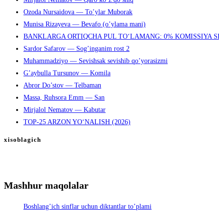
Ozoda Nursaidova — To’ylar Muborak
Munisa Rizayeva — Bevafo (o’ylama mani)
BANKLARGA ORTIQCHA PUL TO‘LAMANG: 0% KOMISSIYA S
Sardor Safarov — Sog’inganim rost 2
Muhammadziyo — Sevishsak sevishib qo’yorasizmi
G’aybulla Tursunov — Komila
Abror Do’stov — Telbaman
Massa, Ruhsora Emm — San
Mirjalol Nematov — Kabutar
TOP-25 ARZON YO‘NALISH (2026)
xisoblagich
Mashhur maqolalar
Boshlang’ich sinflar uchun diktantlar to’plami