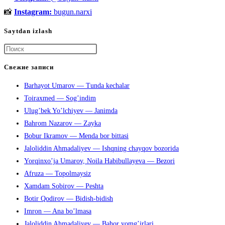
hisoblanadi?
📸
Instagram:
bugun.narxi
Saytdan izlash
Нажмите
клавишу
Свежие записи
Escape,
Barhayot Umarov — Tunda kechalar
чтобы
Toiraxmed — Sog’indim
закрыть
Ulug’bek Yo’lchiyev — Janimda
панель
Bahrom Nazarov — Zayka
поиска.
Bobur Ikramov — Menda bor bittasi
Jaloliddin Ahmadaliyev — Ishqning chayqov bozorida
Yorqinxo’ja Umarov, Noila Habibullayeva — Bezori
Afruza — Topolmaysiz
Xamdam Sobirov — Peshta
Botir Qodirov — Bidish-bidish
Imron — Ana bo’lmasa
Jaloliddin Ahmadaliyev — Bahor yomg’irlari