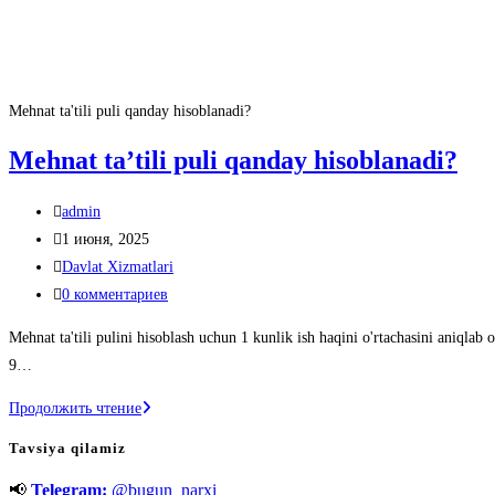
Mehnat ta'tili puli qanday hisoblanadi?
Mehnat ta’tili puli qanday hisoblanadi?
Автор
admin
записи:
Запись
1 июня, 2025
опубликована:
Рубрика
Davlat Xizmatlari
записи:
Комментарии
0 комментариев
к
Mehnat ta'tili pulini hisoblash uchun 1 kunlik ish haqini o'rtachasini aniqlab
записи:
9…
Mehnat
Продолжить чтение
ta’tili
Tavsiya qilamiz
puli
📢
Telegram:
@bugun_narxi
qanday