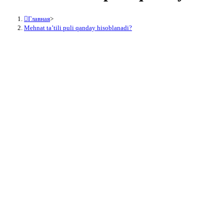
Главная
>
Mehnat ta’tili puli qanday hisoblanadi?