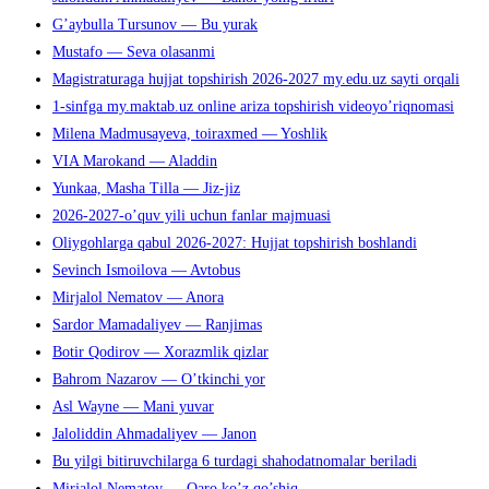
G’aybulla Tursunov — Bu yurak
Mustafo — Seva olasanmi
Magistraturaga hujjat topshirish 2026-2027 my.edu.uz sayti orqali
1-sinfga my.maktab.uz online ariza topshirish videoyo’riqnomasi
Milena Madmusayeva, toiraxmed — Yoshlik
VIA Marokand — Aladdin
Yunkaa, Masha Tilla — Jiz-jiz
2026-2027-o’quv yili uchun fanlar majmuasi
Oliygohlarga qabul 2026-2027: Hujjat topshirish boshlandi
Sevinch Ismoilova — Avtobus
Mirjalol Nematov — Anora
Sardor Mamadaliyev — Ranjimas
Botir Qodirov — Xorazmlik qizlar
Bahrom Nazarov — O’tkinchi yor
Asl Wayne — Mani yuvar
Jaloliddin Ahmadaliyev — Janon
Bu yilgi bitiruvchilarga 6 turdagi shahodatnomalar beriladi
Mirjalol Nematov — Qaro ko’z qo’shiq