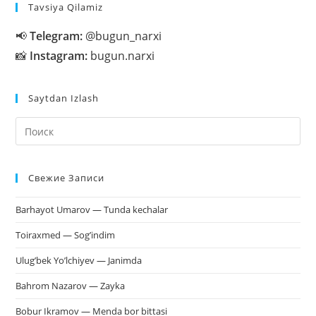
Tavsiya Qilamiz
📢
Telegram:
@bugun_narxi
📸
Instagram:
bugun.narxi
Saytdan Izlash
На
кл
Esc
Свежие Записи
чт
за
Barhayot Umarov — Tunda kechalar
па
пои
Toiraxmed — Sog’indim
Ulug’bek Yo’lchiyev — Janimda
Bahrom Nazarov — Zayka
Bobur Ikramov — Menda bor bittasi