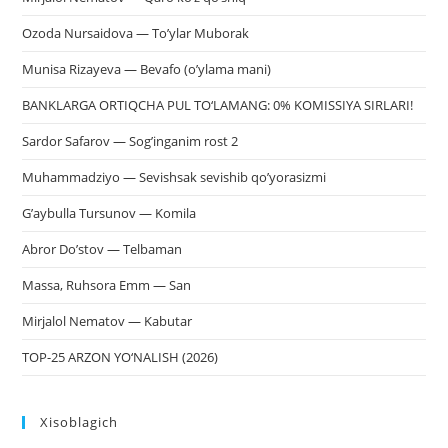
Ozoda Nursaidova — To’ylar Muborak
Munisa Rizayeva — Bevafo (o’ylama mani)
BANKLARGA ORTIQCHA PUL TO‘LAMANG: 0% KOMISSIYA SIRLARI!
Sardor Safarov — Sog’inganim rost 2
Muhammadziyo — Sevishsak sevishib qo’yorasizmi
G’aybulla Tursunov — Komila
Abror Do’stov — Telbaman
Massa, Ruhsora Emm — San
Mirjalol Nematov — Kabutar
TOP-25 ARZON YO‘NALISH (2026)
Xisoblagich