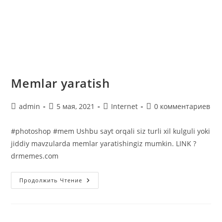
Memlar yaratish
Автор
Запись
Рубрика
Комментарии
admin
5 мая, 2021
Internet
0 комментариев
записи:
опубликована:
записи:
к
записи:
#photoshop #mem Ushbu sayt orqali siz turli xil kulguli yoki
jiddiy mavzularda memlar yaratishingiz mumkin. LINK ?
drmemes.com
Memlar
Продолжить Чтение
Yaratish