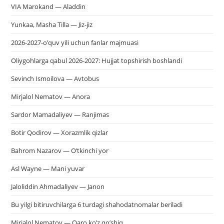
VIA Marokand — Aladdin
Yunkaa, Masha Tilla — Jiz-jiz
2026-2027-o’quv yili uchun fanlar majmuasi
Oliygohlarga qabul 2026-2027: Hujjat topshirish boshlandi
Sevinch Ismoilova — Avtobus
Mirjalol Nematov — Anora
Sardor Mamadaliyev — Ranjimas
Botir Qodirov — Xorazmlik qizlar
Bahrom Nazarov — O’tkinchi yor
Asl Wayne — Mani yuvar
Jaloliddin Ahmadaliyev — Janon
Bu yilgi bitiruvchilarga 6 turdagi shahodatnomalar beriladi
Mirjalol Nematov — Qaro ko’z qo’shiq