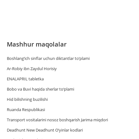
Mashhur maqolalar
Boshlang’ich sinflar uchun diktantlar to’plami
Ar-Robiy ibn Zaydul Horisiy
ENALAPRIL tabletka
Bobo va Buvi haqida sherlar to‘plami
Hid bilishning buzilishi
Ruanda Respublikasi
Trаnsport vositаlаrini nosoz boshqаrish Jаrimа miqdori
Deadhunt New Deadhunt O’yinlar kodlari