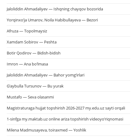
Jaloliddin Ahmadaliyev — Ishqning chayqov bozorida
Yorqinxo’ja Umarov, Noila Habibullayeva — Bezori
Afruza — Topolmaysiz
Xamdam Sobirov — Peshta
Botir Qodirov — Bidish-bidish
Imron — Ana bo’lmasa
Jaloliddin Ahmadaliyev — Bahor yomg’irlari
G’aybulla Tursunov — Bu yurak
Mustafo — Seva olasanmi
Magistraturaga hujjat topshirish 2026-2027 my.edu.uz sayti orqali
1-sinfga my.maktab.uz online ariza topshirish videoyo’riqnomasi
Milena Madmusayeva, toiraxmed — Yoshlik