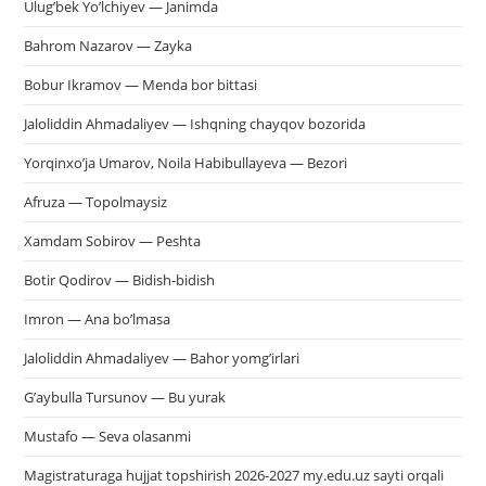
Ulug’bek Yo’lchiyev — Janimda
Bahrom Nazarov — Zayka
Bobur Ikramov — Menda bor bittasi
Jaloliddin Ahmadaliyev — Ishqning chayqov bozorida
Yorqinxo’ja Umarov, Noila Habibullayeva — Bezori
Afruza — Topolmaysiz
Xamdam Sobirov — Peshta
Botir Qodirov — Bidish-bidish
Imron — Ana bo’lmasa
Jaloliddin Ahmadaliyev — Bahor yomg’irlari
G’aybulla Tursunov — Bu yurak
Mustafo — Seva olasanmi
Magistraturaga hujjat topshirish 2026-2027 my.edu.uz sayti orqali