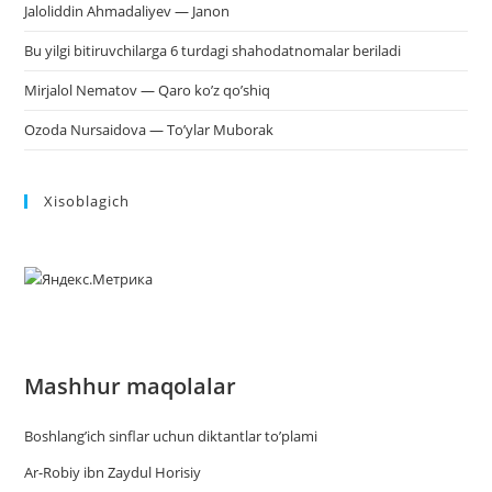
Jaloliddin Ahmadaliyev — Janon
Bu yilgi bitiruvchilarga 6 turdagi shahodatnomalar beriladi
Mirjalol Nematov — Qaro ko’z qo’shiq
Ozoda Nursaidova — To’ylar Muborak
Xisoblagich
Mashhur maqolalar
Boshlang’ich sinflar uchun diktantlar to’plami
Ar-Robiy ibn Zaydul Horisiy