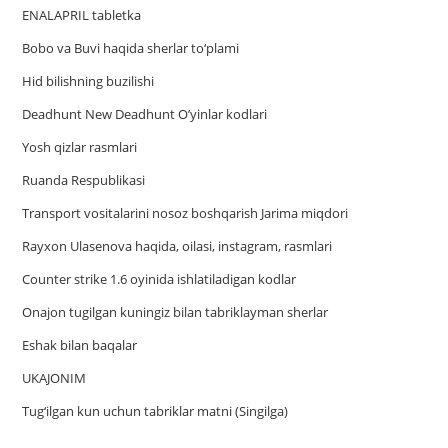
ENALAPRIL tabletka
Bobo va Buvi haqida sherlar to‘plami
Hid bilishning buzilishi
Deadhunt New Deadhunt O’yinlar kodlari
Yosh qizlar rasmlari
Ruanda Respublikasi
Trаnsport vositаlаrini nosoz boshqаrish Jаrimа miqdori
Rayxon Ulasenova haqida, oilasi, instagram, rasmlari
Counter strike 1.6 oyinida ishlatiladigan kodlar
Onajon tugilgan kuningiz bilan tabriklayman sherlar
Eshak bilan baqalar
UKAJONIM
Tug‘ilgan kun uchun tabriklar matni (Singilga)