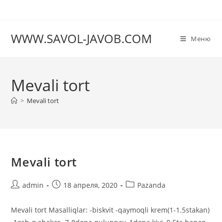
Перейти
к
содержимому
WWW.SAVOL-JAVOB.COM
Меню
Mevali tort
>
Mevali tort
Mevali tort
Автор
Запись
Рубрика
admin
18 апреля, 2020
Pazanda
записи:
опубликована:
записи:
Mevali tort Masalliqlar: -biskvit -qaymoqli krem(1-1.5stakan)