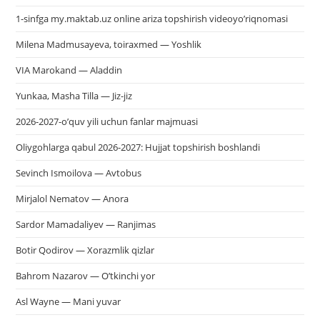
1-sinfga my.maktab.uz online ariza topshirish videoyo’riqnomasi
Milena Madmusayeva, toiraxmed — Yoshlik
VIA Marokand — Aladdin
Yunkaa, Masha Tilla — Jiz-jiz
2026-2027-o’quv yili uchun fanlar majmuasi
Oliygohlarga qabul 2026-2027: Hujjat topshirish boshlandi
Sevinch Ismoilova — Avtobus
Mirjalol Nematov — Anora
Sardor Mamadaliyev — Ranjimas
Botir Qodirov — Xorazmlik qizlar
Bahrom Nazarov — O’tkinchi yor
Asl Wayne — Mani yuvar