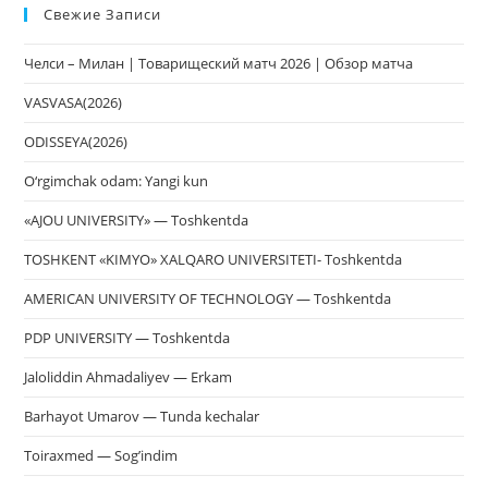
Свежие Записи
чт
за
Челси – Милан | Товарищеский матч 2026 | Обзор матча
па
пои
VASVASA(2026)
ODISSEYA(2026)
O‘rgimchak odam: Yangi kun
«AJOU UNIVERSITY» — Toshkentda
TOSHKENT «KIMYO» XALQARO UNIVERSITETI- Toshkentda
AMERICAN UNIVERSITY OF TECHNOLOGY — Toshkentda
PDP UNIVERSITY — Toshkentda
Jaloliddin Ahmadaliyev — Erkam
Barhayot Umarov — Tunda kechalar
Toiraxmed — Sog’indim