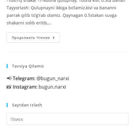
-1osh-q shakar -7-8dona qulupnay, 1dona kivi, 0.5ta banan
Tayyorlash: Qulupnayni ikkiga bo’lamiz,kivi va bananni
parrak qilib to’g’rab olamiz. Qaynagan 0.5stakan suvga
shakarni solib eritib,…
Mevali
Продолжить Чтение
Tort
Tavsiya Qilamiz
📢
Telegram:
@bugun_narxi
📸
Instagram:
bugun.narxi
Saytdan Izlash
На
кл
Esc