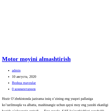
Motor moyini almashtirish
Автор
admin
записи:
Запись
10 августа, 2020
опубликована:
Рубрика
Boshqa mavzular
записи:
Комментарии
0 комментариев
к
Hozir Oʼzbekistonda jazirama issiq oʼzining eng yuqori pallasiga
записи:
koʼtarilmoqda va albatta, mashinangiz uchun qaysi moy eng yaxshi ekanligi