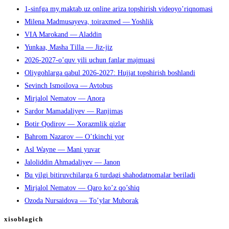
1-sinfga my.maktab.uz online ariza topshirish videoyo’riqnomasi
Milena Madmusayeva, toiraxmed — Yoshlik
VIA Marokand — Aladdin
Yunkaa, Masha Tilla — Jiz-jiz
2026-2027-o’quv yili uchun fanlar majmuasi
Oliygohlarga qabul 2026-2027: Hujjat topshirish boshlandi
Sevinch Ismoilova — Avtobus
Mirjalol Nematov — Anora
Sardor Mamadaliyev — Ranjimas
Botir Qodirov — Xorazmlik qizlar
Bahrom Nazarov — O’tkinchi yor
Asl Wayne — Mani yuvar
Jaloliddin Ahmadaliyev — Janon
Bu yilgi bitiruvchilarga 6 turdagi shahodatnomalar beriladi
Mirjalol Nematov — Qaro ko’z qo’shiq
Ozoda Nursaidova — To’ylar Muborak
xisoblagich