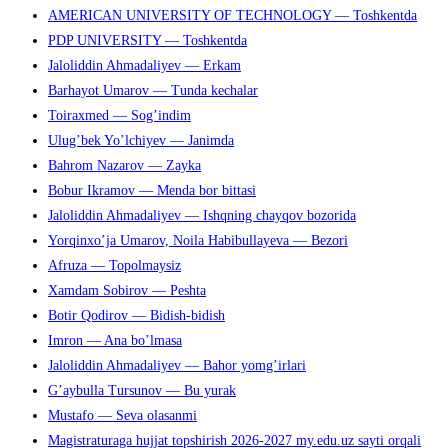
AMERICAN UNIVERSITY OF TECHNOLOGY — Toshkentda
PDP UNIVERSITY — Toshkentda
Jaloliddin Ahmadaliyev — Erkam
Barhayot Umarov — Tunda kechalar
Toiraxmed — Sog’indim
Ulug’bek Yo’lchiyev — Janimda
Bahrom Nazarov — Zayka
Bobur Ikramov — Menda bor bittasi
Jaloliddin Ahmadaliyev — Ishqning chayqov bozorida
Yorqinxo’ja Umarov, Noila Habibullayeva — Bezori
Afruza — Topolmaysiz
Xamdam Sobirov — Peshta
Botir Qodirov — Bidish-bidish
Imron — Ana bo’lmasa
Jaloliddin Ahmadaliyev — Bahor yomg’irlari
G’aybulla Tursunov — Bu yurak
Mustafo — Seva olasanmi
Magistraturaga hujjat topshirish 2026-2027 my.edu.uz sayti orqali