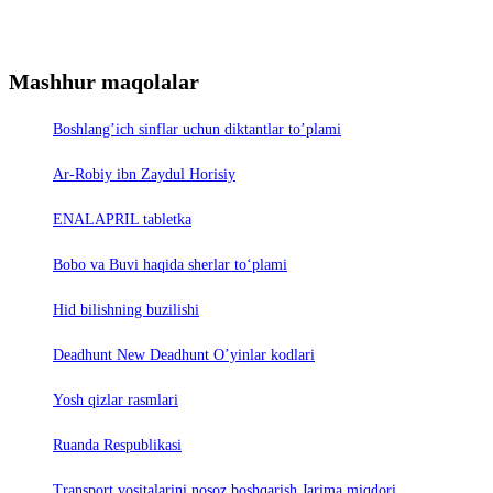
Mashhur maqolalar
Boshlang’ich sinflar uchun diktantlar to’plami
Ar-Robiy ibn Zaydul Horisiy
ENALAPRIL tabletka
Bobo va Buvi haqida sherlar to‘plami
Hid bilishning buzilishi
Deadhunt New Deadhunt O’yinlar kodlari
Yosh qizlar rasmlari
Ruanda Respublikasi
Trаnsport vositаlаrini nosoz boshqаrish Jаrimа miqdori