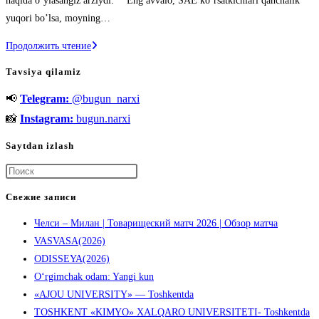
haqida oʼylasangiz arziydi. ⠀ Eng avvalo, SAE koʼrsatkichlari qanchalik
yuqori boʼlsa, moyning…
Motor
Продолжить чтение
moyini
Tavsiya qilamiz
almashtirish
📢
Telegram:
@bugun_narxi
📸
Instagram:
bugun.narxi
Saytdan izlash
Нажмите
клавишу
Свежие записи
Escape,
Челси – Милан | Товарищеский матч 2026 | Обзор матча
чтобы
VASVASA(2026)
закрыть
ODISSEYA(2026)
панель
O‘rgimchak odam: Yangi kun
поиска.
«AJOU UNIVERSITY» — Toshkentda
TOSHKENT «KIMYO» XALQARO UNIVERSITETI- Toshkentda