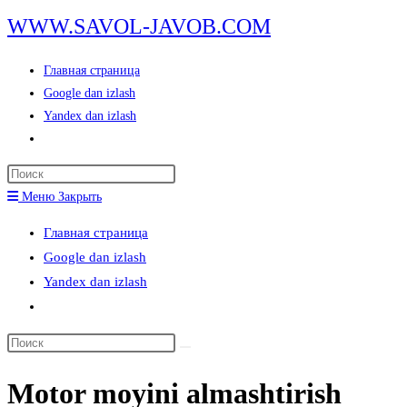
Перейти
WWW.SAVOL-JAVOB.COM
к
содержимому
Главная страница
Google dan izlash
Yandex dan izlash
Переключить
поиск
Нажмите
по
клавишу
Меню
Закрыть
веб-
Escape,
сайту
Главная страница
чтобы
Google dan izlash
закрыть
Yandex dan izlash
панель
Переключить
поиска.
поиск
Поиск
по
на
веб-
Motor moyini almashtirish
сайте
сайту