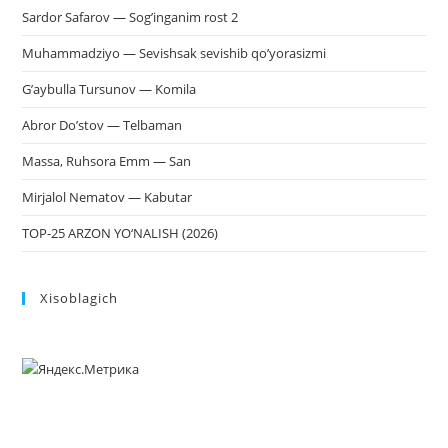
Sardor Safarov — Sog’inganim rost 2
Muhammadziyo — Sevishsak sevishib qo’yorasizmi
G’aybulla Tursunov — Komila
Abror Do’stov — Telbaman
Massa, Ruhsora Emm — San
Mirjalol Nematov — Kabutar
TOP-25 ARZON YO‘NALISH (2026)
Xisoblagich