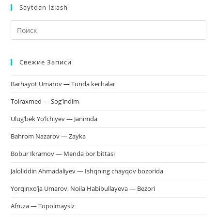
Saytdan Izlash
На
кл
Esc
Свежие Записи
чт
за
Barhayot Umarov — Tunda kechalar
па
пои
Toiraxmed — Sog’indim
Ulug’bek Yo’lchiyev — Janimda
Bahrom Nazarov — Zayka
Bobur Ikramov — Menda bor bittasi
Jaloliddin Ahmadaliyev — Ishqning chayqov bozorida
Yorqinxo’ja Umarov, Noila Habibullayeva — Bezori
Afruza — Topolmaysiz