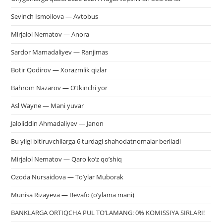
Sevinch Ismoilova — Avtobus
Mirjalol Nematov — Anora
Sardor Mamadaliyev — Ranjimas
Botir Qodirov — Xorazmlik qizlar
Bahrom Nazarov — O’tkinchi yor
Asl Wayne — Mani yuvar
Jaloliddin Ahmadaliyev — Janon
Bu yilgi bitiruvchilarga 6 turdagi shahodatnomalar beriladi
Mirjalol Nematov — Qaro ko’z qo’shiq
Ozoda Nursaidova — To’ylar Muborak
Munisa Rizayeva — Bevafo (o’ylama mani)
BANKLARGA ORTIQCHA PUL TO‘LAMANG: 0% KOMISSIYA SIRLARI!