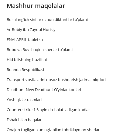
Mashhur maqolalar
Boshlang’ich sinflar uchun diktantlar to’plami
Ar-Robiy ibn Zaydul Horisiy
ENALAPRIL tabletka
Bobo va Buvi haqida sherlar to‘plami
Hid bilishning buzilishi
Ruanda Respublikasi
Trаnsport vositаlаrini nosoz boshqаrish Jаrimа miqdori
Deadhunt New Deadhunt O’yinlar kodlari
Yosh qizlar rasmlari
Counter strike 1.6 oyinida ishlatiladigan kodlar
Eshak bilan baqalar
Onajon tugilgan kuningiz bilan tabriklayman sherlar