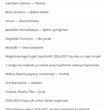
Xamdam Sobirov — Peshta
Botir Qodirov — Bidish-bidish
Imron — Ana bo’lmasa
Jaloliddin Ahmadaliyev — Bahor yomg’irlari
G’aybulla Tursunov — Bu yurak
Mustafo — Seva olasanmi
Magistraturaga hujjat topshirish 2026-2027 my.edu.uz sayti orqali
1-sinfga my.maktab.uz online ariza topshirish videoyo’riqnomasi
Milena Madmusayeva, toiraxmed — Yoshlik
VIA Marokand — Aladdin
Yunkaa, Masha Tilla — Jiz-jiz
2026-2027-o’quv yili uchun fanlar majmuasi
Oliygohlarga qabul 2026-2027: Hujjat topshirish boshlandi