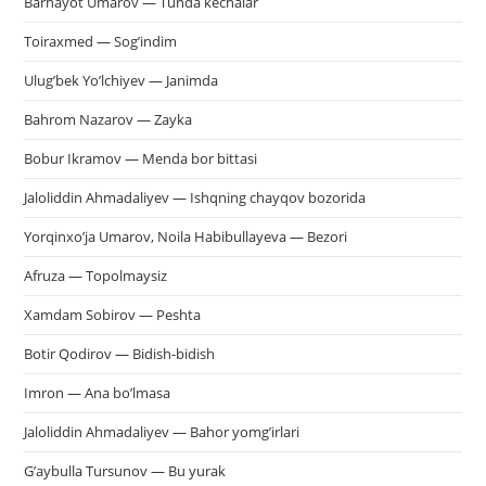
Barhayot Umarov — Tunda kechalar
па
пои
Toiraxmed — Sog’indim
Ulug’bek Yo’lchiyev — Janimda
Bahrom Nazarov — Zayka
Bobur Ikramov — Menda bor bittasi
Jaloliddin Ahmadaliyev — Ishqning chayqov bozorida
Yorqinxo’ja Umarov, Noila Habibullayeva — Bezori
Afruza — Topolmaysiz
Xamdam Sobirov — Peshta
Botir Qodirov — Bidish-bidish
Imron — Ana bo’lmasa
Jaloliddin Ahmadaliyev — Bahor yomg’irlari
G’aybulla Tursunov — Bu yurak