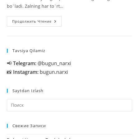
bo`ladi. Zalning har to`rt…
«Navro`z»
Продолжить Чтение
Bayramini
O`tkazish
Ssenariysi
Tavsiya Qilamiz
📢
Telegram:
@bugun_narxi
📸
Instagram:
bugun.narxi
Saytdan Izlash
На
кл
Esc
Свежие Записи
чт
за