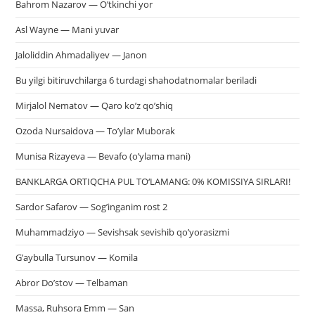
Bahrom Nazarov — O’tkinchi yor
Asl Wayne — Mani yuvar
Jaloliddin Ahmadaliyev — Janon
Bu yilgi bitiruvchilarga 6 turdagi shahodatnomalar beriladi
Mirjalol Nematov — Qaro ko’z qo’shiq
Ozoda Nursaidova — To’ylar Muborak
Munisa Rizayeva — Bevafo (o’ylama mani)
BANKLARGA ORTIQCHA PUL TO‘LAMANG: 0% KOMISSIYA SIRLARI!
Sardor Safarov — Sog’inganim rost 2
Muhammadziyo — Sevishsak sevishib qo’yorasizmi
G’aybulla Tursunov — Komila
Abror Do’stov — Telbaman
Massa, Ruhsora Emm — San