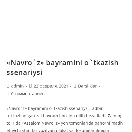
«Navro`z» bayramini o`tkazish
ssenariysi
Автор
Запись
Рубрика
admin
22 февраля, 2021
Darsliklar
записи:
опубликована:
записи:
Комментарии
0 комментариев
к
записи:
«Navro`z» bayramini o`tkazish ssenariysi Tadbir
o`tkaziladigan zal bayram libosida qilib bezatiladi. Zalning
to`rida «Assalom Navro`z» yon tomonlarida bahorni madh
etuvchi shiorlar yozilgan plakat va lozunglar ilingan