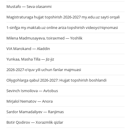
Mustafo — Seva olasanmi
Magistraturaga hujjat topshirish 2026-2027 my.edu.uz sayti orqali
1-sinfga my.maktab.uz online ariza topshirish videoyo’riqnomasi
Milena Madmusayeva, toiraxmed — Yoshlik
VIA Marokand — Aladdin
Yunkaa, Masha Tilla — Jiz-jiz
2026-2027-o’quv yili uchun fanlar majmuasi
Oliygohlarga qabul 2026-2027: Hujjat topshirish boshlandi
Sevinch Ismoilova — Avtobus
Mirjalol Nematov — Anora
Sardor Mamadaliyev — Ranjimas
Botir Qodirov — Xorazmlik qizlar