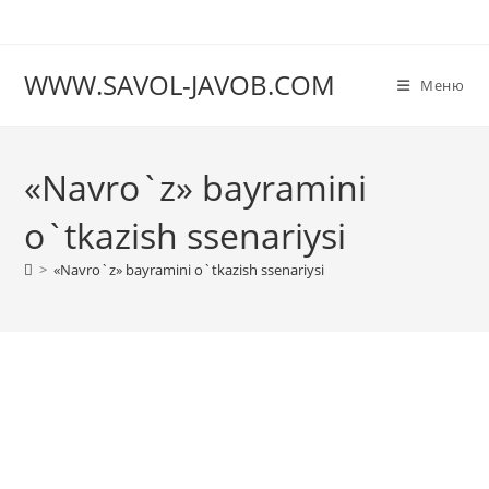
Перейти
к
содержимому
WWW.SAVOL-JAVOB.COM
Меню
«Navro`z» bayramini
o`tkazish ssenariysi
>
«Navro`z» bayramini o`tkazish ssenariysi