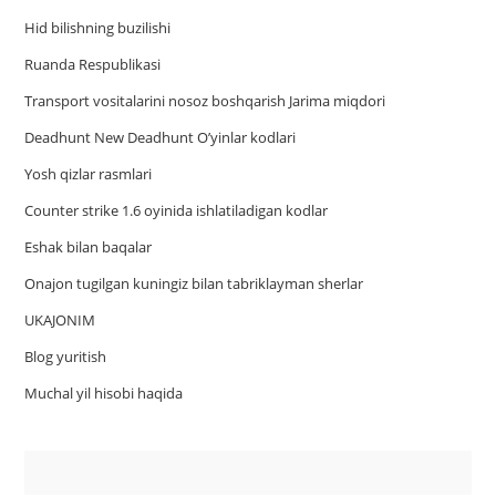
Hid bilishning buzilishi
Ruanda Respublikasi
Trаnsport vositаlаrini nosoz boshqаrish Jаrimа miqdori
Deadhunt New Deadhunt O’yinlar kodlari
Yosh qizlar rasmlari
Counter strike 1.6 oyinida ishlatiladigan kodlar
Eshak bilan baqalar
Onajon tugilgan kuningiz bilan tabriklayman sherlar
UKAJONIM
Blog yuritish
Muchal yil hisobi haqida