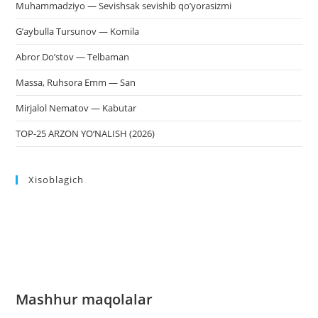
Muhammadziyo — Sevishsak sevishib qo’yorasizmi
G’aybulla Tursunov — Komila
Abror Do’stov — Telbaman
Massa, Ruhsora Emm — San
Mirjalol Nematov — Kabutar
TOP-25 ARZON YO‘NALISH (2026)
Xisoblagich
Mashhur maqolalar