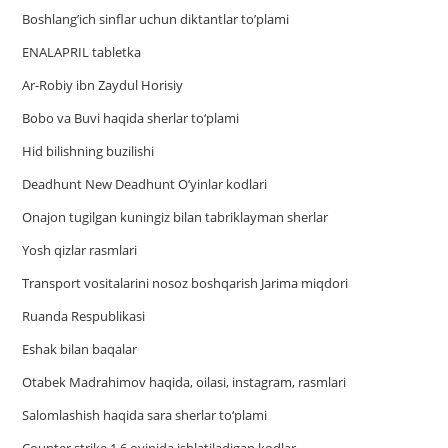
Boshlang’ich sinflar uchun diktantlar to’plami
ENALAPRIL tabletka
Ar-Robiy ibn Zaydul Horisiy
Bobo va Buvi haqida sherlar to‘plami
Hid bilishning buzilishi
Deadhunt New Deadhunt O’yinlar kodlari
Onajon tugilgan kuningiz bilan tabriklayman sherlar
Yosh qizlar rasmlari
Trаnsport vositаlаrini nosoz boshqаrish Jаrimа miqdori
Ruanda Respublikasi
Eshak bilan baqalar
Otabek Madrahimov haqida, oilasi, instagram, rasmlari
Salomlashish haqida sara sherlar to‘plami