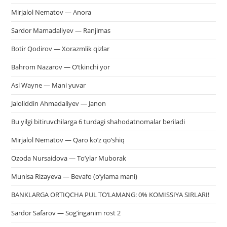
Mirjalol Nematov — Anora
Sardor Mamadaliyev — Ranjimas
Botir Qodirov — Xorazmlik qizlar
Bahrom Nazarov — O’tkinchi yor
Asl Wayne — Mani yuvar
Jaloliddin Ahmadaliyev — Janon
Bu yilgi bitiruvchilarga 6 turdagi shahodatnomalar beriladi
Mirjalol Nematov — Qaro ko’z qo’shiq
Ozoda Nursaidova — To’ylar Muborak
Munisa Rizayeva — Bevafo (o’ylama mani)
BANKLARGA ORTIQCHA PUL TO‘LAMANG: 0% KOMISSIYA SIRLARI!
Sardor Safarov — Sog’inganim rost 2