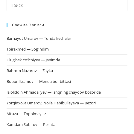
На
кл
Esc
Свежие Записи
чт
за
Barhayot Umarov — Tunda kechalar
па
пои
Toiraxmed — Sog’indim
Ulug’bek Yo’lchiyev — Janimda
Bahrom Nazarov — Zayka
Bobur Ikramov — Menda bor bittasi
Jaloliddin Ahmadaliyev — Ishqning chayqov bozorida
Yorqinxo’ja Umarov, Noila Habibullayeva — Bezori
Afruza — Topolmaysiz
Xamdam Sobirov — Peshta