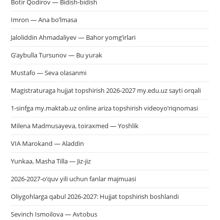
Botir Qodirov — Bidish-bidish
Imron — Ana bo’lmasa
Jaloliddin Ahmadaliyev — Bahor yomg’irlari
G’aybulla Tursunov — Bu yurak
Mustafo — Seva olasanmi
Magistraturaga hujjat topshirish 2026-2027 my.edu.uz sayti orqali
1-sinfga my.maktab.uz online ariza topshirish videoyo’riqnomasi
Milena Madmusayeva, toiraxmed — Yoshlik
VIA Marokand — Aladdin
Yunkaa, Masha Tilla — Jiz-jiz
2026-2027-o’quv yili uchun fanlar majmuasi
Oliygohlarga qabul 2026-2027: Hujjat topshirish boshlandi
Sevinch Ismoilova — Avtobus