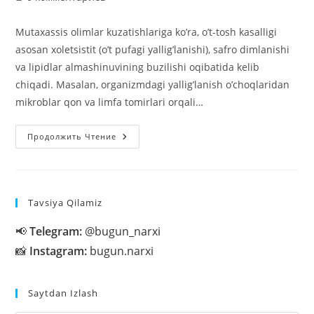
к
записи:
Mutaxassis olimlar kuzatishlariga koʼra, oʼt-tosh kasalligi
asosan xoletsistit (oʼt pufagi yalligʼlanishi), safro dimlanishi
va lipidlar almashinuvining buzilishi oqibatida kelib
chiqadi. Masalan, organizmdagi yalligʼlanish oʼchoqlaridan
mikroblar qon va limfa tomirlari orqali…
Oʼt-
Продолжить Чтение
Tosh
Xastaligi
Profilaktikasi
Tavsiya Qilamiz
📢
Telegram:
@bugun_narxi
📸
Instagram:
bugun.narxi
Saytdan Izlash