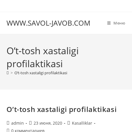
Перейти
к
содержимому
WWW.SAVOL-JAVOB.COM
Меню
Oʼt-tosh xastaligi
profilaktikasi
>
Oʼt-tosh xastaligi profilaktikasi
Oʼt-tosh xastaligi profilaktikasi
Автор
Запись
Рубрика
admin
23 июня, 2020
Kasalliklar
записи:
опубликована:
записи:
Комментарии
0 комментариев