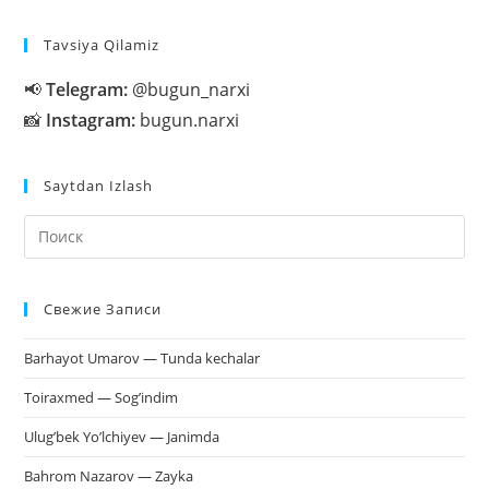
Olish
Tavsiya Qilamiz
📢
Telegram:
@bugun_narxi
📸
Instagram:
bugun.narxi
Saytdan Izlash
На
кл
Esc
Свежие Записи
чт
за
Barhayot Umarov — Tunda kechalar
па
пои
Toiraxmed — Sog’indim
Ulug’bek Yo’lchiyev — Janimda
Bahrom Nazarov — Zayka