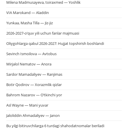
Milena Madmusayeva, toiraxmed — Yoshlik
VIA Marokand — Aladdin
Yunkaa, Masha Tilla — Jiz-jiz
2026-2027-o’quv yili uchun fanlar majmuasi
Oliygohlarga qabul 2026-2027: Hujjat topshirish boshlandi
Sevinch Ismoilova — Avtobus
Mirjalol Nematov — Anora
Sardor Mamadaliyev — Ranjimas
Botir Qodirov — Xorazmlik qizlar
Bahrom Nazarov — O’tkinchi yor
Asl Wayne — Mani yuvar
Jaloliddin Ahmadaliyev — Janon
Bu yilgi bitiruvchilarga 6 turdagi shahodatnomalar beriladi