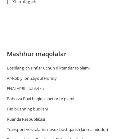
Xisoblagich
Mashhur maqolalar
Boshlang’ich sinflar uchun diktantlar to’plami
Ar-Robiy ibn Zaydul Horisiy
ENALAPRIL tabletka
Bobo va Buvi haqida sherlar to‘plami
Hid bilishning buzilishi
Ruanda Respublikasi
Trаnsport vositаlаrini nosoz boshqаrish Jаrimа miqdori