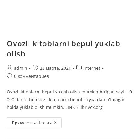
Ovozli kitoblarni bepul yuklab
olish
Автор
Запись
Рубрика
admin
23 марта, 2021
Internet
записи:
опубликована:
записи:
Комментарии
0 комментариев
к
записи:
Ovozli kitoblarni bepul yuklab olish mumkin bo'lgan sayt. 10
000 dan ortiq ovozli kitoblarni bepul ro'yxatdan o'tmagan
holda yuklab olish mumkin. LINK ? librivox.org
Ovozli
Продолжить Чтение
Kitoblarni
Bepul
Yuklab