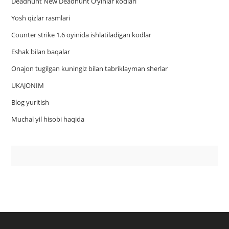
Deadhunt New Deadhunt O’yinlar kodlari
Yosh qizlar rasmlari
Counter strike 1.6 oyinida ishlatiladigan kodlar
Eshak bilan baqalar
Onajon tugilgan kuningiz bilan tabriklayman sherlar
UKAJONIM
Blog yuritish
Muchal yil hisobi haqida