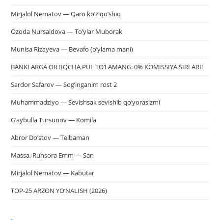
Mirjalol Nematov — Qaro ko’z qo’shiq
Ozoda Nursaidova — To’ylar Muborak
Munisa Rizayeva — Bevafo (o’ylama mani)
BANKLARGA ORTIQCHA PUL TO‘LAMANG: 0% KOMISSIYA SIRLARI!
Sardor Safarov — Sog’inganim rost 2
Muhammadziyo — Sevishsak sevishib qo’yorasizmi
G’aybulla Tursunov — Komila
Abror Do’stov — Telbaman
Massa, Ruhsora Emm — San
Mirjalol Nematov — Kabutar
TOP-25 ARZON YO‘NALISH (2026)