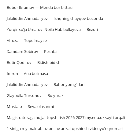
Bobur Ikramov — Menda bor bittasi
Jaloliddin Ahmadaliyev — Ishqning chayqov bozorida
Yorqinxo’ja Umarov, Noila Habibullayeva — Bezori
Afruza — Topolmaysiz
Xamdam Sobirov — Peshta
Botir Qodirov — Bidish-bidish
Imron — Ana bo’lmasa
Jaloliddin Ahmadaliyev — Bahor yomg’irlari
G’aybulla Tursunov — Bu yurak
Mustafo — Seva olasanmi
Magistraturaga hujjat topshirish 2026-2027 my.edu.uz sayti orqali
1-sinfga my.maktab.uz online ariza topshirish videoyo’riqnomasi