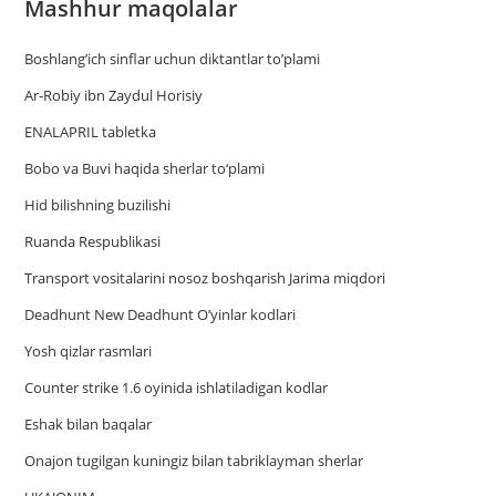
Mashhur maqolalar
Boshlang’ich sinflar uchun diktantlar to’plami
Ar-Robiy ibn Zaydul Horisiy
ENALAPRIL tabletka
Bobo va Buvi haqida sherlar to‘plami
Hid bilishning buzilishi
Ruanda Respublikasi
Trаnsport vositаlаrini nosoz boshqаrish Jаrimа miqdori
Deadhunt New Deadhunt O’yinlar kodlari
Yosh qizlar rasmlari
Counter strike 1.6 oyinida ishlatiladigan kodlar
Eshak bilan baqalar
Onajon tugilgan kuningiz bilan tabriklayman sherlar