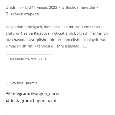
Автор
Запись
Рубрика
admin
24 января, 2022
Boshqa mavzular
записи:
опубликована:
записи:
Комментарии
0 комментариев
к
записи:
❓Ovqatlanib boʻlgach, nimalar qilish mumkin emas? ✍️
Shifokor Nasiba Rajabova: ? Ovqatlanib boʻlgach, har kimdir
toza havoda sayr qilishni, kimdir dam olishni xohlaydi. Yana
kimlardir shirinlik tanovul qilishni istashadi. ?…
Ovqatlanib
Продолжить Чтение
Boʻlgach,
Nimalar
Qilish
Mumkin
Emas?
Tavsiya Qilamiz
📢
Telegram:
@bugun_narxi
📸
Instagram:
bugun.narxi