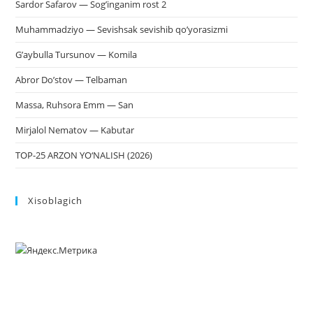
Sardor Safarov — Sog’inganim rost 2
Muhammadziyo — Sevishsak sevishib qo’yorasizmi
G’aybulla Tursunov — Komila
Abror Do’stov — Telbaman
Massa, Ruhsora Emm — San
Mirjalol Nematov — Kabutar
TOP-25 ARZON YO‘NALISH (2026)
Xisoblagich