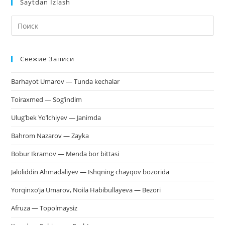
Saytdan Izlash
На
кл
Esc
Свежие Записи
чт
за
Barhayot Umarov — Tunda kechalar
па
пои
Toiraxmed — Sog’indim
Ulug’bek Yo’lchiyev — Janimda
Bahrom Nazarov — Zayka
Bobur Ikramov — Menda bor bittasi
Jaloliddin Ahmadaliyev — Ishqning chayqov bozorida
Yorqinxo’ja Umarov, Noila Habibullayeva — Bezori
Afruza — Topolmaysiz