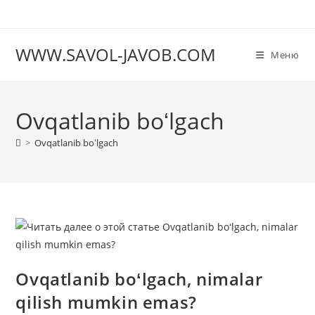
Перейти
к
содержимому
WWW.SAVOL-JAVOB.COM
Меню
Ovqatlanib boʻlgach
>
Ovqatlanib boʻlgach
Ovqatlanib boʻlgach, nimalar
qilish mumkin emas?