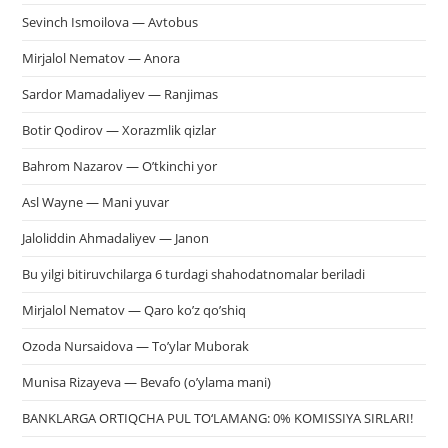
Sevinch Ismoilova — Avtobus
Mirjalol Nematov — Anora
Sardor Mamadaliyev — Ranjimas
Botir Qodirov — Xorazmlik qizlar
Bahrom Nazarov — O’tkinchi yor
Asl Wayne — Mani yuvar
Jaloliddin Ahmadaliyev — Janon
Bu yilgi bitiruvchilarga 6 turdagi shahodatnomalar beriladi
Mirjalol Nematov — Qaro ko’z qo’shiq
Ozoda Nursaidova — To’ylar Muborak
Munisa Rizayeva — Bevafo (o’ylama mani)
BANKLARGA ORTIQCHA PUL TO‘LAMANG: 0% KOMISSIYA SIRLARI!