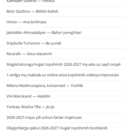
Xamdam Sobirov — Peshta
Botir Qodirov — Bidish-bidish
Imron — Ana bo’lmasa
Jaloliddin Ahmadaliyev — Bahor yomg’irlari
G’aybulla Tursunov — Bu yurak
Mustafo — Seva olasanmi
Magistraturaga hujjat topshirish 2026-2027 my.edu.uz sayti orqali
1-sinfga my.maktab.uz online ariza topshirish videoyo’riqnomasi
Milena Madmusayeva, toiraxmed — Yoshlik
VIA Marokand — Aladdin
Yunkaa, Masha Tilla — Jiz-jiz
2026-2027-o’quv yili uchun fanlar majmuasi
Oliygohlarga qabul 2026-2027: Hujjat topshirish boshlandi