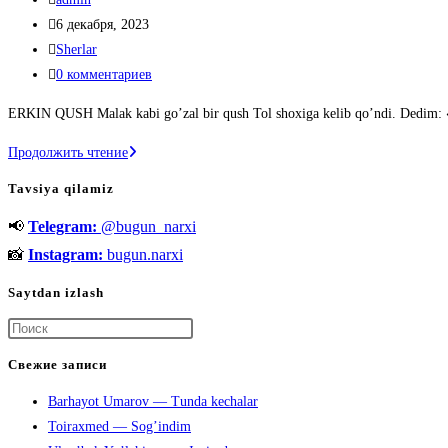
записи:
Запись
6 декабря, 2023
опубликована:
Рубрика
Sherlar
записи:
Комментарии
0 комментариев
к
ERKIN QUSH Malak kabi go’zal bir qush Tol shoxiga kelib qo’ndi. Dedim: «Q
записи:
Oybek
Продолжить чтение
(1905-
Tavsiya qilamiz
1968)-
📢
Telegram:
@bugun_narxi
She’rlari
📸
Instagram:
bugun.narxi
Saytdan izlash
Нажмите
клавишу
Свежие записи
Escape,
Barhayot Umarov — Tunda kechalar
чтобы
Toiraxmed — Sog’indim
закрыть