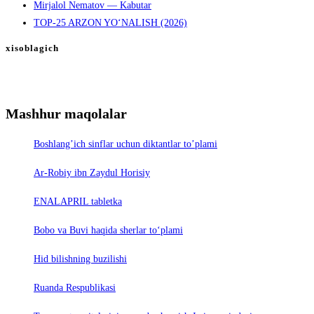
Mirjalol Nematov — Kabutar
TOP-25 ARZON YO‘NALISH (2026)
xisoblagich
Mashhur maqolalar
Boshlang’ich sinflar uchun diktantlar to’plami
Ar-Robiy ibn Zaydul Horisiy
ENALAPRIL tabletka
Bobo va Buvi haqida sherlar to‘plami
Hid bilishning buzilishi
Ruanda Respublikasi