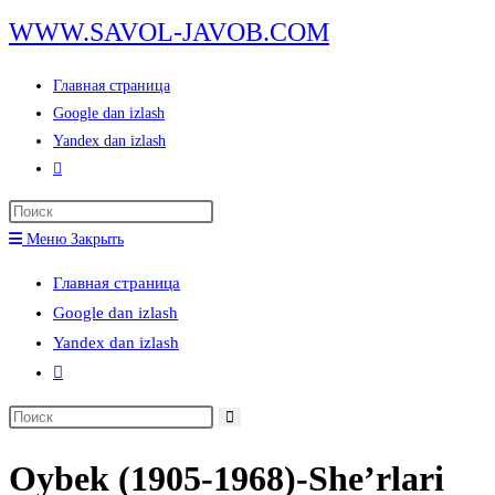
Перейти
WWW.SAVOL-JAVOB.COM
к
содержимому
Главная страница
Google dan izlash
Yandex dan izlash
Переключить
поиск
Нажмите
по
клавишу
Меню
Закрыть
веб-
Escape,
сайту
Главная страница
чтобы
Google dan izlash
закрыть
Yandex dan izlash
панель
Переключить
поиска.
поиск
Поиск
по
на
веб-
Oybek (1905-1968)-She’rlari
сайте
сайту