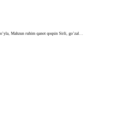
o’yla, Mahzun ruhim qanot qoqsin Sirli, go’zal…