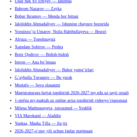
Ulug’bek Yo’lchiyev — Janimda
панель
Bahrom Nazarov — Zayka
поиска.
Bobur Ikramov — Menda bor bittasi
Jaloliddin Ahmadaliyev — Ishqning chayqov bozorida
Yorqinxo’ja Umarov, Noila Habibullayeva — Bezori
Afruza — Topolmaysiz
Xamdam Sobirov — Peshta
Botir Qodirov — Bidish-bidish
Imron — Ana bo’lmasa
Jaloliddin Ahmadaliyev — Bahor yomg’irlari
G’aybulla Tursunov — Bu yurak
Mustafo — Seva olasanmi
Magistraturaga hujjat topshirish 2026-2027 my.edu.uz sayti orqali
1-sinfga my.maktab.uz online ariza topshirish videoyo’riqnomasi
Milena Madmusayeva, toiraxmed — Yoshlik
VIA Marokand — Aladdin
Yunkaa, Masha Tilla — Jiz-jiz
2026-2027-o’quv yili uchun fanlar majmuasi