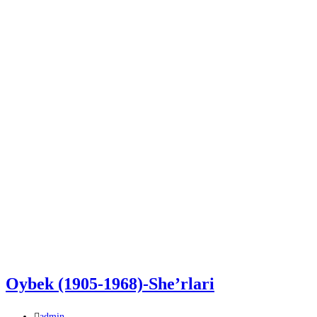
Oybek (1905-1968)-She’rlari
Автор
admin