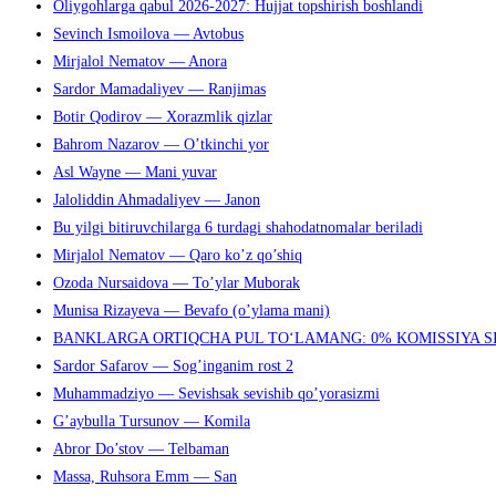
Oliygohlarga qabul 2026-2027: Hujjat topshirish boshlandi
Sevinch Ismoilova — Avtobus
Mirjalol Nematov — Anora
Sardor Mamadaliyev — Ranjimas
Botir Qodirov — Xorazmlik qizlar
Bahrom Nazarov — O’tkinchi yor
Asl Wayne — Mani yuvar
Jaloliddin Ahmadaliyev — Janon
Bu yilgi bitiruvchilarga 6 turdagi shahodatnomalar beriladi
Mirjalol Nematov — Qaro ko’z qo’shiq
Ozoda Nursaidova — To’ylar Muborak
Munisa Rizayeva — Bevafo (o’ylama mani)
BANKLARGA ORTIQCHA PUL TO‘LAMANG: 0% KOMISSIYA S
Sardor Safarov — Sog’inganim rost 2
Muhammadziyo — Sevishsak sevishib qo’yorasizmi
G’aybulla Tursunov — Komila
Abror Do’stov — Telbaman
Massa, Ruhsora Emm — San