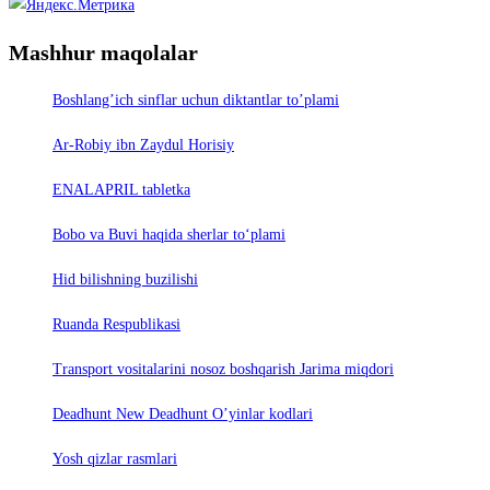
Mashhur maqolalar
Boshlang’ich sinflar uchun diktantlar to’plami
Ar-Robiy ibn Zaydul Horisiy
ENALAPRIL tabletka
Bobo va Buvi haqida sherlar to‘plami
Hid bilishning buzilishi
Ruanda Respublikasi
Trаnsport vositаlаrini nosoz boshqаrish Jаrimа miqdori
Deadhunt New Deadhunt O’yinlar kodlari
Yosh qizlar rasmlari