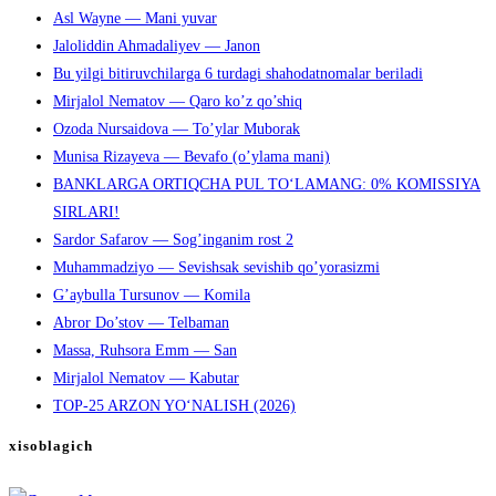
Asl Wayne — Mani yuvar
Jaloliddin Ahmadaliyev — Janon
Bu yilgi bitiruvchilarga 6 turdagi shahodatnomalar beriladi
Mirjalol Nematov — Qaro ko’z qo’shiq
Ozoda Nursaidova — To’ylar Muborak
Munisa Rizayeva — Bevafo (o’ylama mani)
BANKLARGA ORTIQCHA PUL TO‘LAMANG: 0% KOMISSIYA
SIRLARI!
Sardor Safarov — Sog’inganim rost 2
Muhammadziyo — Sevishsak sevishib qo’yorasizmi
G’aybulla Tursunov — Komila
Abror Do’stov — Telbaman
Massa, Ruhsora Emm — San
Mirjalol Nematov — Kabutar
TOP-25 ARZON YO‘NALISH (2026)
xisoblagich