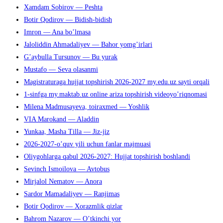
Xamdam Sobirov — Peshta
Botir Qodirov — Bidish-bidish
Imron — Ana bo’lmasa
Jaloliddin Ahmadaliyev — Bahor yomg’irlari
G’aybulla Tursunov — Bu yurak
Mustafo — Seva olasanmi
Magistraturaga hujjat topshirish 2026-2027 my.edu.uz sayti orqali
1-sinfga my.maktab.uz online ariza topshirish videoyo’riqnomasi
Milena Madmusayeva, toiraxmed — Yoshlik
VIA Marokand — Aladdin
Yunkaa, Masha Tilla — Jiz-jiz
2026-2027-o’quv yili uchun fanlar majmuasi
Oliygohlarga qabul 2026-2027: Hujjat topshirish boshlandi
Sevinch Ismoilova — Avtobus
Mirjalol Nematov — Anora
Sardor Mamadaliyev — Ranjimas
Botir Qodirov — Xorazmlik qizlar
Bahrom Nazarov — O’tkinchi yor