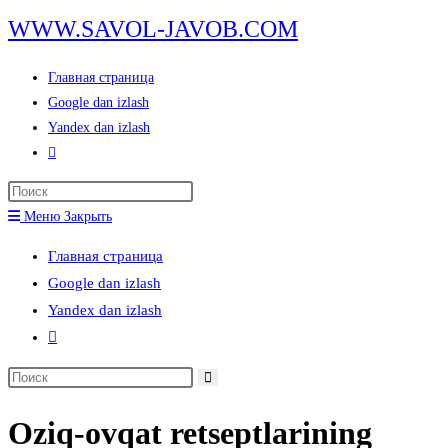
Перейти
WWW.SAVOL-JAVOB.COM
к
содержимому
Главная страница
Google dan izlash
Yandex dan izlash
Переключить
поиск
Нажмите
по
клавишу
Меню
Закрыть
веб-
Escape,
сайту
Главная страница
чтобы
Google dan izlash
закрыть
Yandex dan izlash
панель
Переключить
поиска.
поиск
Поиск
по
на
веб-
Oziq-ovqat retseptlarining
сайте
сайту