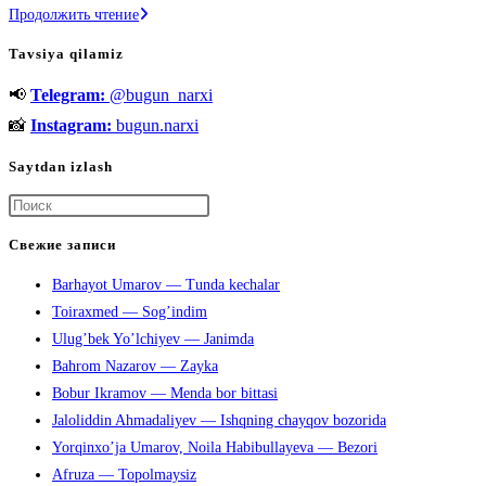
Oziq-
Продолжить чтение
ovqat
Tavsiya qilamiz
retseptlarining
📢
Telegram:
@bugun_narxi
geografik
xaritasi
📸
Instagram:
bugun.narxi
Saytdan izlash
Нажмите
клавишу
Свежие записи
Escape,
Barhayot Umarov — Tunda kechalar
чтобы
Toiraxmed — Sog’indim
закрыть
Ulug’bek Yo’lchiyev — Janimda
панель
Bahrom Nazarov — Zayka
поиска.
Bobur Ikramov — Menda bor bittasi
Jaloliddin Ahmadaliyev — Ishqning chayqov bozorida
Yorqinxo’ja Umarov, Noila Habibullayeva — Bezori
Afruza — Topolmaysiz