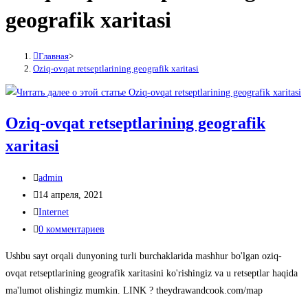
geografik xaritasi
Главная
>
Oziq-ovqat retseptlarining geografik xaritasi
Oziq-ovqat retseptlarining geografik
xaritasi
Автор
admin
записи:
Запись
14 апреля, 2021
опубликована:
Рубрика
Internet
записи:
Комментарии
0 комментариев
к
Ushbu sayt orqali dunyoning turli burchaklarida mashhur bo'lgan oziq-
записи:
ovqat retseptlarining geografik xaritasini ko'rishingiz va u retseptlar haqida
ma'lumot olishingiz mumkin. LINK ? theydrawandcook.com/map