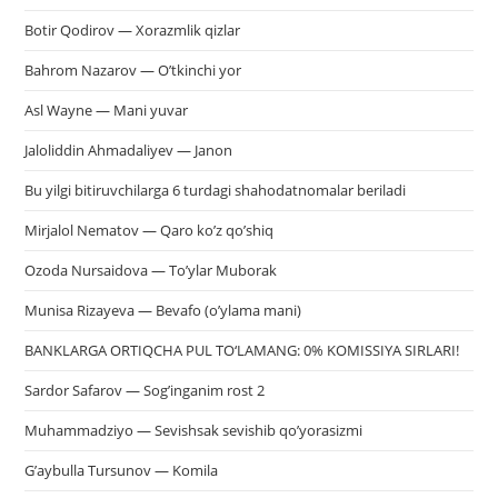
Botir Qodirov — Xorazmlik qizlar
Bahrom Nazarov — O’tkinchi yor
Asl Wayne — Mani yuvar
Jaloliddin Ahmadaliyev — Janon
Bu yilgi bitiruvchilarga 6 turdagi shahodatnomalar beriladi
Mirjalol Nematov — Qaro ko’z qo’shiq
Ozoda Nursaidova — To’ylar Muborak
Munisa Rizayeva — Bevafo (o’ylama mani)
BANKLARGA ORTIQCHA PUL TO‘LAMANG: 0% KOMISSIYA SIRLARI!
Sardor Safarov — Sog’inganim rost 2
Muhammadziyo — Sevishsak sevishib qo’yorasizmi
G’aybulla Tursunov — Komila