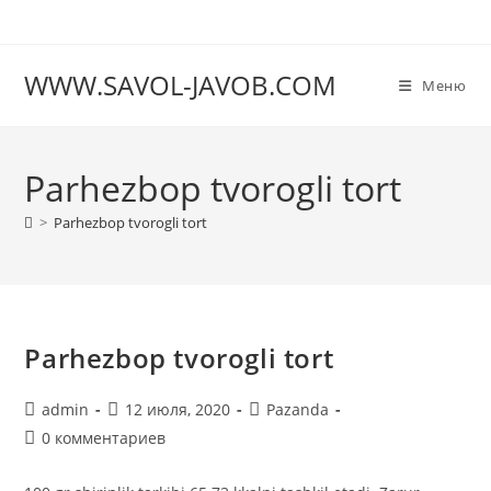
Перейти
к
содержимому
WWW.SAVOL-JAVOB.COM
Меню
Parhezbop tvorogli tort
>
Parhezbop tvorogli tort
Parhezbop tvorogli tort
Автор
Запись
Рубрика
admin
12 июля, 2020
Pazanda
записи:
опубликована:
записи:
Комментарии
0 комментариев
к
записи: