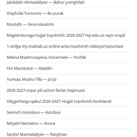
Jaloliddin Ahmadaliyev — Bahor yomg’irlari
G’aybulla Tursunov — Bu yurak
Mustafo — Seva olasanmi
Magistraturaga hujjat topshirish 2026-2027 my.edu.uz sayti orqali
1-sinfga my.maktab.uz online ariza topshirish videoyo’riqnomasi
Milena Madmusayeva, toiraxmed — Yoshlik
VIA Marokand — Aladdin
Yunkaa, Masha Tilla — Jiz-jiz
2026-2027-o’quv yili uchun fanlar majmuasi
Oliygohlarga qabul 2026-2027: Hujjat topshirish boshlandi
Sevinch Ismoilova — Avtobus
Mirjalol Nematov — Anora
Sardor Mamadaliyev — Ranjimas