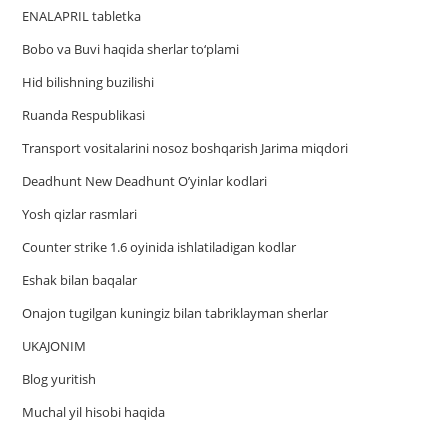
ENALAPRIL tabletka
Bobo va Buvi haqida sherlar to‘plami
Hid bilishning buzilishi
Ruanda Respublikasi
Trаnsport vositаlаrini nosoz boshqаrish Jаrimа miqdori
Deadhunt New Deadhunt O’yinlar kodlari
Yosh qizlar rasmlari
Counter strike 1.6 oyinida ishlatiladigan kodlar
Eshak bilan baqalar
Onajon tugilgan kuningiz bilan tabriklayman sherlar
UKAJONIM
Blog yuritish
Muchal yil hisobi haqida