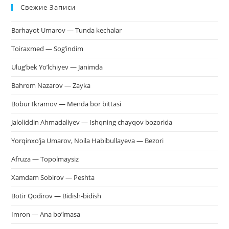
Свежие Записи
чт
за
Barhayot Umarov — Tunda kechalar
па
пои
Toiraxmed — Sog’indim
Ulug’bek Yo’lchiyev — Janimda
Bahrom Nazarov — Zayka
Bobur Ikramov — Menda bor bittasi
Jaloliddin Ahmadaliyev — Ishqning chayqov bozorida
Yorqinxo’ja Umarov, Noila Habibullayeva — Bezori
Afruza — Topolmaysiz
Xamdam Sobirov — Peshta
Botir Qodirov — Bidish-bidish
Imron — Ana bo’lmasa