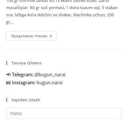
100 gr shirinlik tarkibi 65.73 kkalni tashkil etadi. Zarur
masalliqlar: 80 gr suli yormasi, 1 dona tuxum oqi, 3 stakan
suv, ta’bga ko‘ra dolchin va shakar. Nachinka uchun: 250
gr…
Parhezbop
Продолжить Чтение
Tvorogli
Tort
Tavsiya Qilamiz
📢
Telegram:
@bugun_narxi
📸
Instagram:
bugun.narxi
Saytdan Izlash
На
кл
Esc