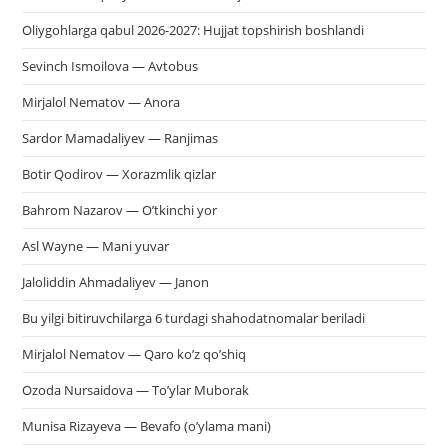
Oliygohlarga qabul 2026-2027: Hujjat topshirish boshlandi
Sevinch Ismoilova — Avtobus
Mirjalol Nematov — Anora
Sardor Mamadaliyev — Ranjimas
Botir Qodirov — Xorazmlik qizlar
Bahrom Nazarov — O’tkinchi yor
Asl Wayne — Mani yuvar
Jaloliddin Ahmadaliyev — Janon
Bu yilgi bitiruvchilarga 6 turdagi shahodatnomalar beriladi
Mirjalol Nematov — Qaro ko’z qo’shiq
Ozoda Nursaidova — To’ylar Muborak
Munisa Rizayeva — Bevafo (o’ylama mani)