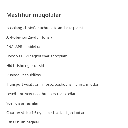
Mashhur maqolalar
Boshlang’ich sinflar uchun diktantlar to’plami
Ar-Robiy ibn Zaydul Horisiy
ENALAPRIL tabletka
Bobo va Buvi haqida sherlar to‘plami
Hid bilishning buzilishi
Ruanda Respublikasi
Trаnsport vositаlаrini nosoz boshqаrish Jаrimа miqdori
Deadhunt New Deadhunt O’yinlar kodlari
Yosh qizlar rasmlari
Counter strike 1.6 oyinida ishlatiladigan kodlar
Eshak bilan baqalar