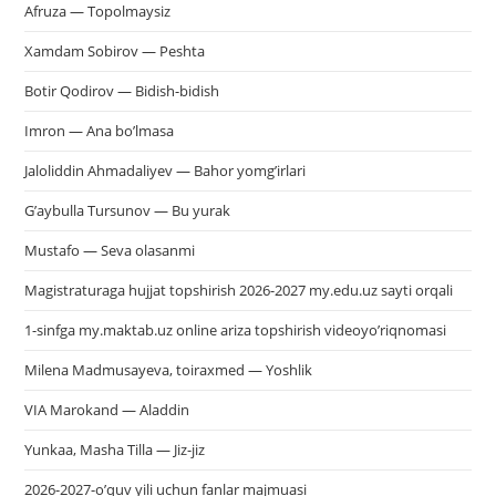
Afruza — Topolmaysiz
Xamdam Sobirov — Peshta
Botir Qodirov — Bidish-bidish
Imron — Ana bo’lmasa
Jaloliddin Ahmadaliyev — Bahor yomg’irlari
G’aybulla Tursunov — Bu yurak
Mustafo — Seva olasanmi
Magistraturaga hujjat topshirish 2026-2027 my.edu.uz sayti orqali
1-sinfga my.maktab.uz online ariza topshirish videoyo’riqnomasi
Milena Madmusayeva, toiraxmed — Yoshlik
VIA Marokand — Aladdin
Yunkaa, Masha Tilla — Jiz-jiz
2026-2027-o’quv yili uchun fanlar majmuasi