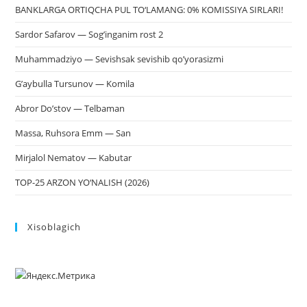
BANKLARGA ORTIQCHA PUL TO‘LAMANG: 0% KOMISSIYA SIRLARI!
Sardor Safarov — Sog’inganim rost 2
Muhammadziyo — Sevishsak sevishib qo’yorasizmi
G’aybulla Tursunov — Komila
Abror Do’stov — Telbaman
Massa, Ruhsora Emm — San
Mirjalol Nematov — Kabutar
TOP-25 ARZON YO‘NALISH (2026)
Xisoblagich