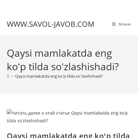
Перейти
к
содержимому
WWW.SAVOL-JAVOB.COM
Меню
Qaysi mamlakatda eng
koʻp tilda soʻzlashishadi?
>
Qaysi mamlakatda eng koʻp tilda soʻzlashishadi?
Qaysi mamlakatda eng koʻp tilda