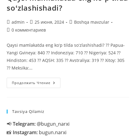
soʻzlashishadi?
Автор
Запись
Рубрика
admin
25 июня, 2024
Boshqa mavzular
записи:
опубликована:
записи:
Комментарии
0 комментариев
к
записи:
Qaysi mamlakatda eng koʻp tilda soʻzlashishadi? ?? Papua-
Yangi Gvineya: 840 ?? Indoneziya: 710 ?? Nigeriya: 524 ??
Hindiston: 453 ?? AQSH: 335 ?? Avstraliya: 319 ?? Xitoy: 305
?? Meksika:…
Qaysi
Продолжить Чтение
Mamlakatda
Eng
Koʻp
Tilda
Soʻzlashishadi?
Tavsiya Qilamiz
📢
Telegram:
@bugun_narxi
📸
Instagram:
bugun.narxi