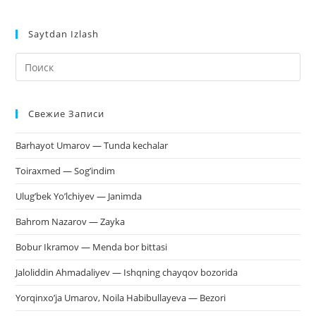
Saytdan Izlash
На
кл
Esc
Свежие Записи
чт
за
Barhayot Umarov — Tunda kechalar
па
пои
Toiraxmed — Sog’indim
Ulug’bek Yo’lchiyev — Janimda
Bahrom Nazarov — Zayka
Bobur Ikramov — Menda bor bittasi
Jaloliddin Ahmadaliyev — Ishqning chayqov bozorida
Yorqinxo’ja Umarov, Noila Habibullayeva — Bezori