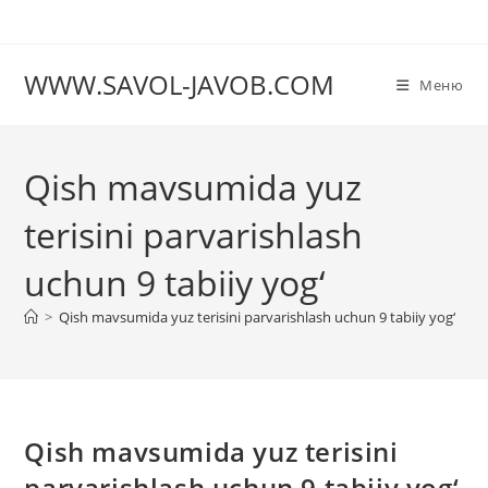
Перейти
к
содержимому
WWW.SAVOL-JAVOB.COM
Меню
Qish mavsumida yuz
terisini parvarishlash
uchun 9 tabiiy yog‘
>
Qish mavsumida yuz terisini parvarishlash uchun 9 tabiiy yog‘
Qish mavsumida yuz terisini
parvarishlash uchun 9 tabiiy yog‘