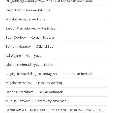
Oliygohlarga qabul 2026-2027: Hujjat topshirish boshlandi
Sevinch Ismoilova — Avtobus
Mirjalol Nematov — Anora
Sardor Mamadaliyev — Ranjimas
Botir Qodirov — Xorazmlik qizlar
Bahrom Nazarov — O’tkinchi yor
Asl Wayne — Mani yuvar
Jaloliddin Ahmadaliyev — Janon
Bu yilgi bitiruvchilarga 6 turdagi shahodatnomalar beriladi
Mirjalol Nematov — Qaro ko’z qo’shiq
Ozoda Nursaidova — To’ylar Muborak
Munisa Rizayeva — Bevafo (o’ylama mani)
BANKLARGA ORTIQCHA PUL TO‘LAMANG: 0% KOMISSIYA SIRLARI!