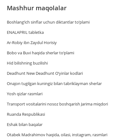
Mashhur maqolalar
Boshlang’ich sinflar uchun diktantlar to’plami
ENALAPRIL tabletka
Ar-Robiy ibn Zaydul Horisiy
Bobo va Buvi haqida sherlar to‘plami
Hid bilishning buzilishi
Deadhunt New Deadhunt O’yinlar kodlari
Onajon tugilgan kuningiz bilan tabriklayman sherlar
Yosh qizlar rasmlari
Trаnsport vositаlаrini nosoz boshqаrish Jаrimа miqdori
Ruanda Respublikasi
Eshak bilan baqalar
Otabek Madrahimov haqida, oilasi, instagram, rasmlari