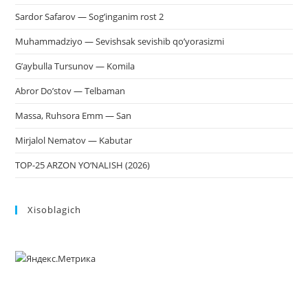
Sardor Safarov — Sog’inganim rost 2
Muhammadziyo — Sevishsak sevishib qo’yorasizmi
G’aybulla Tursunov — Komila
Abror Do’stov — Telbaman
Massa, Ruhsora Emm — San
Mirjalol Nematov — Kabutar
TOP-25 ARZON YO‘NALISH (2026)
Xisoblagich