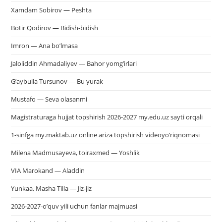
Xamdam Sobirov — Peshta
Botir Qodirov — Bidish-bidish
Imron — Ana bo’lmasa
Jaloliddin Ahmadaliyev — Bahor yomg’irlari
G’aybulla Tursunov — Bu yurak
Mustafo — Seva olasanmi
Magistraturaga hujjat topshirish 2026-2027 my.edu.uz sayti orqali
1-sinfga my.maktab.uz online ariza topshirish videoyo’riqnomasi
Milena Madmusayeva, toiraxmed — Yoshlik
VIA Marokand — Aladdin
Yunkaa, Masha Tilla — Jiz-jiz
2026-2027-o’quv yili uchun fanlar majmuasi