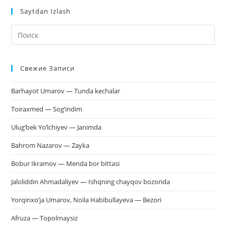
Saytdan Izlash
На
кл
Esc
Свежие Записи
чт
за
Barhayot Umarov — Tunda kechalar
па
пои
Toiraxmed — Sog’indim
Ulug’bek Yo’lchiyev — Janimda
Bahrom Nazarov — Zayka
Bobur Ikramov — Menda bor bittasi
Jaloliddin Ahmadaliyev — Ishqning chayqov bozorida
Yorqinxo’ja Umarov, Noila Habibullayeva — Bezori
Afruza — Topolmaysiz