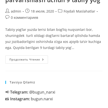
Автор
Запись
Рубрика
admin
18 июля, 2020
Foydali Maslahatlar
записи:
опубликована:
записи:
Комментарии
0 комментариев
к
записи:
Tabiiy yog‘lar yuzda terisi bilan bog‘liq nuqsonlari bor,
shuningdek turli xildagi dog‘larni bartaraf qilishda hamda
yuz jozibadorligini oshirishda o‘zga xos ajoyib ta’sir kuchiga
ega. Quyida berilgan 9 turdagi tabiiy yog‘…
Qish
Продолжить Чтение
Mavsumida
Yuz
Terisini
Parvarishlash
Uchun
9
Tavsiya Qilamiz
Tabiiy
Yog‘
📢
Telegram:
@bugun_narxi
📸
Instagram:
bugun.narxi