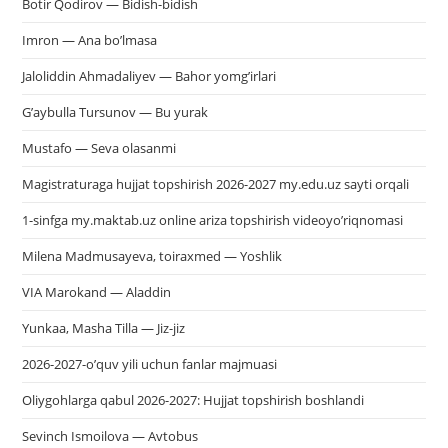
Botir Qodirov — Bidish-bidish
Imron — Ana bo’lmasa
Jaloliddin Ahmadaliyev — Bahor yomg’irlari
G’aybulla Tursunov — Bu yurak
Mustafo — Seva olasanmi
Magistraturaga hujjat topshirish 2026-2027 my.edu.uz sayti orqali
1-sinfga my.maktab.uz online ariza topshirish videoyo’riqnomasi
Milena Madmusayeva, toiraxmed — Yoshlik
VIA Marokand — Aladdin
Yunkaa, Masha Tilla — Jiz-jiz
2026-2027-o’quv yili uchun fanlar majmuasi
Oliygohlarga qabul 2026-2027: Hujjat topshirish boshlandi
Sevinch Ismoilova — Avtobus