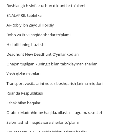
Boshlang’ich sinflar uchun diktantlar to’plami
ENALAPRIL tabletka
Ar-Robiy ibn Zaydul Horisiy
Bobo va Buvi haqida sherlar to‘plami
Hid bilishning buzilishi
Deadhunt New Deadhunt O’yinlar kodlari
Onajon tugilgan kuningiz bilan tabriklayman sherlar
Yosh qizlar rasmlari
Trаnsport vositаlаrini nosoz boshqаrish Jаrimа miqdori
Ruanda Respublikasi
Eshak bilan baqalar
Otabek Madrahimov haqida, oilasi, instagram, rasmlari
Salomlashish haqida sara sherlar to‘plami