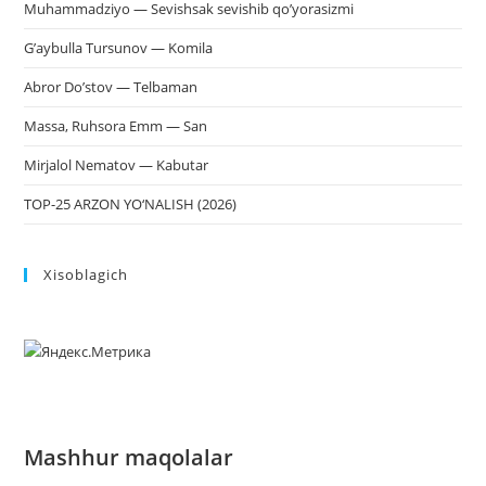
Muhammadziyo — Sevishsak sevishib qo’yorasizmi
G’aybulla Tursunov — Komila
Abror Do’stov — Telbaman
Massa, Ruhsora Emm — San
Mirjalol Nematov — Kabutar
TOP-25 ARZON YO‘NALISH (2026)
Xisoblagich
Mashhur maqolalar