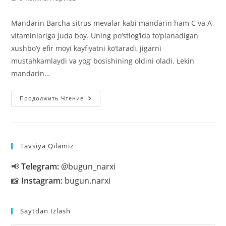
к
записи:
Mandarin Barcha sitrus mevalar kabi mandarin ham C va A
vitaminlariga juda boy. Uning po‘stlog‘ida to‘planadigan
xushbo‘y efir moyi kayfiyatni ko‘taradi, jigarni
mustahkamlaydi va yog‘ bosishining oldini oladi. Lekin
mandarin…
Qishda
Продолжить Чтение
Iste’mol
Qilish
Foydali
Tavsiya Qilamiz
📢
Telegram:
@bugun_narxi
📸
Instagram:
bugun.narxi
Saytdan Izlash