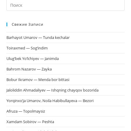
На
кл
Esc
Свежие Записи
чт
за
Barhayot Umarov — Tunda kechalar
па
пои
Toiraxmed — Sog’indim
Ulug’bek Yo’lchiyev — Janimda
Bahrom Nazarov — Zayka
Bobur Ikramov — Menda bor bittasi
Jaloliddin Ahmadaliyev — Ishqning chayqov bozorida
Yorqinxo’ja Umarov, Noila Habibullayeva — Bezori
Afruza — Topolmaysiz
Xamdam Sobirov — Peshta