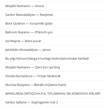
Mirjalol Nematov — Anora
Sardor Mamadaliyev — Ranjimas
Botir Qodirov — Xorazmlik qizlar
Bahrom Nazarov — O’tkinchi yor
Asl Wayne — Mani yuvar
Jaloliddin Ahmadaliyev — Janon
Bu yilgi bitiruvchilarga 6 turdagi shahodatnomalar beriladi
Mirjalol Nematov — Qaro ko’z qo’shiq
Ozoda Nursaidova — To’ylar Muborak
Munisa Rizayeva — Bevafo (o’ylama mani)
BANKLARGA ORTIQCHA PUL TO‘LAMANG: 0% KOMISSIYA SIRLARI!
Sardor Safarov — Sog’inganim rost 2