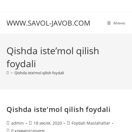
Перейти
к
содержимому
WWW.SAVOL-JAVOB.COM
Меню
Qishda iste’mol qilish
foydali
>
Qishda iste’mol qilish foydali
Qishda iste’mol qilish foydali
Автор
Запись
Рубрика
admin
18 июля, 2020
Foydali Maslahatlar
записи:
опубликована:
записи:
Комментарии
0 комментариев