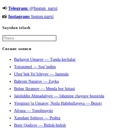
ismlariga
📢
Telegram:
@bugun_narxi
sherlar
📸
Instagram:
bugun.narxi
Saytdan izlash
Нажмите
клавишу
Свежие записи
Escape,
Barhayot Umarov — Tunda kechalar
чтобы
Toiraxmed — Sog’indim
закрыть
Ulug’bek Yo’lchiyev — Janimda
панель
Bahrom Nazarov — Zayka
поиска.
Bobur Ikramov — Menda bor bittasi
Jaloliddin Ahmadaliyev — Ishqning chayqov bozorida
Yorqinxo’ja Umarov, Noila Habibullayeva — Bezori
Afruza — Topolmaysiz
Xamdam Sobirov — Peshta
Botir Qodirov — Bidish-bidish