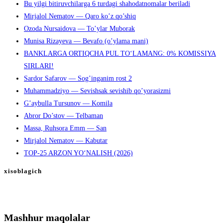
Bu yilgi bitiruvchilarga 6 turdagi shahodatnomalar beriladi
Mirjalol Nematov — Qaro ko’z qo’shiq
Ozoda Nursaidova — To’ylar Muborak
Munisa Rizayeva — Bevafo (o’ylama mani)
BANKLARGA ORTIQCHA PUL TO‘LAMANG: 0% KOMISSIYA
SIRLARI!
Sardor Safarov — Sog’inganim rost 2
Muhammadziyo — Sevishsak sevishib qo’yorasizmi
G’aybulla Tursunov — Komila
Abror Do’stov — Telbaman
Massa, Ruhsora Emm — San
Mirjalol Nematov — Kabutar
TOP-25 ARZON YO‘NALISH (2026)
xisoblagich
Mashhur maqolalar