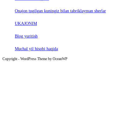
Onajon tugilgan kuningiz bilan tabriklayman sherlar
UKAJONIM
Blog yuritish
Muchal yil hisobi haqida
Copyright - WordPress Theme by OceanWP