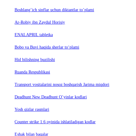
Boshlang’ich sinflar uchun diktantlar to’plami
Ar-Robiy ibn Zaydul Horisiy
ENALAPRIL tabletka
Bobo va Buvi haqida sherlar to‘plami
Hid bilishning buzilishi
Ruanda Respublikasi
Trаnsport vositаlаrini nosoz boshqаrish Jаrimа miqdori
Deadhunt New Deadhunt O’yinlar kodlari
Yosh qizlar rasmlari
Counter strike 1.6 oyinida ishlatiladigan kodlar
Eshak bilan baqalar