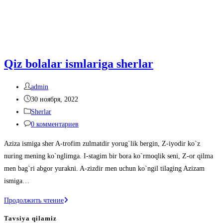
Qiz bolalar ismlariga sherlar
Автор
admin
записи:
Запись
30 ноября, 2022
опубликована:
Рубрика
Sherlar
записи:
Комментарии
0 комментариев
к
Aziza ismiga sher A-trofim zulmatdir yorug`lik bergin, Z-iyodir ko`z
записи:
nuring mening ko`nglimga. I-stagim bir bora ko`rmoqlik seni, Z-or qilma
men bag`ri abgor yurakni. A-zizdir men uchun ko`ngil tilaging Azizam
ismiga…
Qiz
Продолжить чтение
bolalar
Tavsiya qilamiz