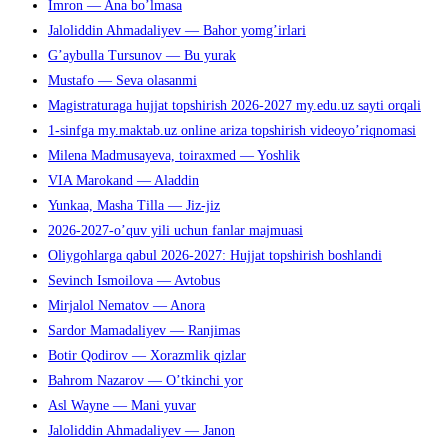
Imron — Ana bo’lmasa
Jaloliddin Ahmadaliyev — Bahor yomg’irlari
G’aybulla Tursunov — Bu yurak
Mustafo — Seva olasanmi
Magistraturaga hujjat topshirish 2026-2027 my.edu.uz sayti orqali
1-sinfga my.maktab.uz online ariza topshirish videoyo’riqnomasi
Milena Madmusayeva, toiraxmed — Yoshlik
VIA Marokand — Aladdin
Yunkaa, Masha Tilla — Jiz-jiz
2026-2027-o’quv yili uchun fanlar majmuasi
Oliygohlarga qabul 2026-2027: Hujjat topshirish boshlandi
Sevinch Ismoilova — Avtobus
Mirjalol Nematov — Anora
Sardor Mamadaliyev — Ranjimas
Botir Qodirov — Xorazmlik qizlar
Bahrom Nazarov — O’tkinchi yor
Asl Wayne — Mani yuvar
Jaloliddin Ahmadaliyev — Janon