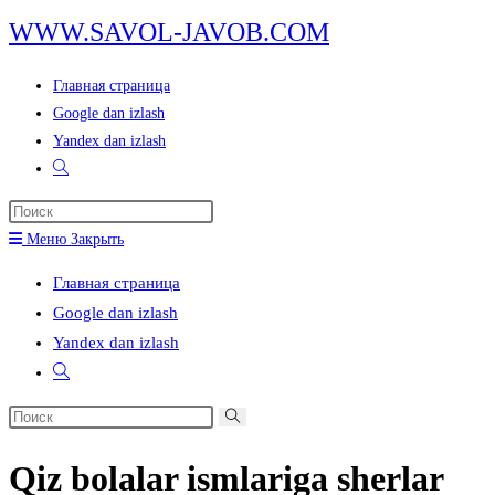
Перейти
WWW.SAVOL-JAVOB.COM
к
содержимому
Главная страница
Google dan izlash
Yandex dan izlash
Переключить
поиск
Нажмите
по
клавишу
Меню
Закрыть
веб-
Escape,
сайту
Главная страница
чтобы
Google dan izlash
закрыть
Yandex dan izlash
панель
Переключить
поиска.
поиск
Поиск
по
на
веб-
Qiz bolalar ismlariga sherlar
сайте
сайту