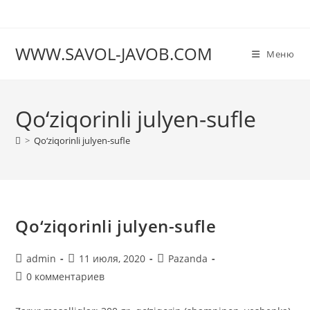
Перейти
к
содержимому
WWW.SAVOL-JAVOB.COM
Меню
Qo‘ziqorinli julyen-sufle
>
Qo‘ziqorinli julyen-sufle
Qo‘ziqorinli julyen-sufle
Автор
Запись
Рубрика
admin
11 июля, 2020
Pazanda
записи:
опубликована:
записи:
Комментарии
0 комментариев
к
записи: