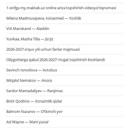
1-sinfga my.maktab.uz online ariza topshirish videoyo’riqnomasi
Milena Madmusayeva, toiraxmed — Yoshlik
VIA Marokand — Aladdin
Yunkaa, Masha Tilla — Jiz-jiz
2026-2027-o’quv yili uchun fanlar majmuasi
Oliygohlarga qabul 2026-2027: Hujjat topshirish boshlandi
Sevinch Ismoilova — Avtobus
Mirjalol Nematov — Anora
Sardor Mamadaliyev — Ranjimas
Botir Qodirov — Xorazmlik qizlar
Bahrom Nazarov — O’tkinchi yor
Asl Wayne — Mani yuvar