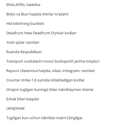
ENALAPRIL tabletka
Bobo va Buvi haqida sherlar to‘plami
Hid bilishning buzilishi
Deadhunt New Deadhunt O’yinlar kodlari
Yosh qizlar rasmlari
Ruanda Respublikasi
Trаnsport vositаlаrini nosoz boshqаrish Jаrimа miqdori
Rayxon Ulasenova haqida, oilasi, instagram, rasmlari
Counter strike 1.6 oyinida ishlatiladigan kodlar
Onajon tugilgan kuningiz bilan tabriklayman sherlar
Eshak bilan baqalar
UKAJONIM
Tug‘ilgan kun uchun tabriklar matni (Singilga)