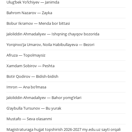
Ulug’bek Yo’lchiyev — Janimda
Bahrom Nazarov — Zayka
Bobur Ikramov — Menda bor bittasi
Jaloliddin Ahmadaliyev — Ishqning chayqov bozorida
Yorqinxo’ja Umarov, Noila Habibullayeva — Bezori
Afruza — Topolmaysiz
Xamdam Sobirov — Peshta
Botir Qodirov — Bidish-bidish
Imron — Ana bo’lmasa
Jaloliddin Ahmadaliyev — Bahor yomg’irlari
G’aybulla Tursunov — Bu yurak
Mustafo — Seva olasanmi
Magistraturaga hujjat topshirish 2026-2027 my.edu.uz sayti orqali