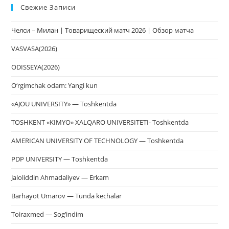
Свежие Записи
чт
за
Челси – Милан | Товарищеский матч 2026 | Обзор матча
па
пои
VASVASA(2026)
ODISSEYA(2026)
O‘rgimchak odam: Yangi kun
«AJOU UNIVERSITY» — Toshkentda
TOSHKENT «KIMYO» XALQARO UNIVERSITETI- Toshkentda
AMERICAN UNIVERSITY OF TECHNOLOGY — Toshkentda
PDP UNIVERSITY — Toshkentda
Jaloliddin Ahmadaliyev — Erkam
Barhayot Umarov — Tunda kechalar
Toiraxmed — Sog’indim