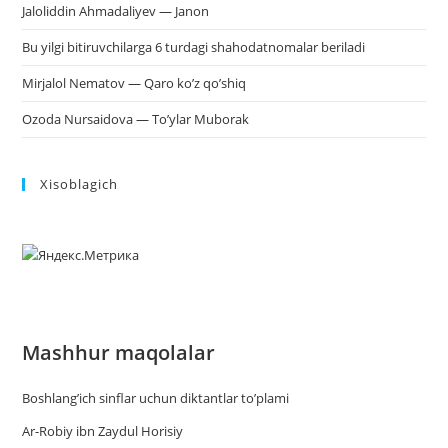
Jaloliddin Ahmadaliyev — Janon
Bu yilgi bitiruvchilarga 6 turdagi shahodatnomalar beriladi
Mirjalol Nematov — Qaro ko’z qo’shiq
Ozoda Nursaidova — To’ylar Muborak
Xisoblagich
Mashhur maqolalar
Boshlang’ich sinflar uchun diktantlar to’plami
Ar-Robiy ibn Zaydul Horisiy