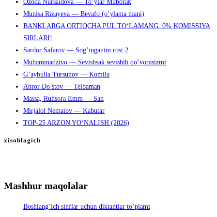
Ozoda Nursaidova — To’ylar Muborak
Munisa Rizayeva — Bevafo (o’ylama mani)
BANKLARGA ORTIQCHA PUL TO‘LAMANG: 0% KOMISSIYA
SIRLARI!
Sardor Safarov — Sog’inganim rost 2
Muhammadziyo — Sevishsak sevishib qo’yorasizmi
G’aybulla Tursunov — Komila
Abror Do’stov — Telbaman
Massa, Ruhsora Emm — San
Mirjalol Nematov — Kabutar
TOP-25 ARZON YO‘NALISH (2026)
xisoblagich
Mashhur maqolalar
Boshlang’ich sinflar uchun diktantlar to’plami