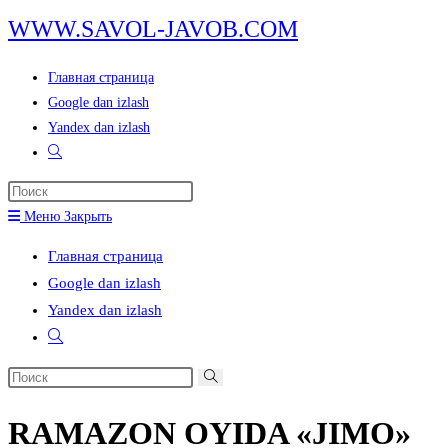
Перейти
WWW.SAVOL-JAVOB.COM
к
содержимому
Главная страница
Google dan izlash
Yandex dan izlash
Переключить
поиск
Нажмите
по
клавишу
Меню
Закрыть
веб-
Escape,
сайту
Главная страница
чтобы
Google dan izlash
закрыть
Yandex dan izlash
панель
Переключить
поиска.
поиск
Поиск
по
на
веб-
RAMAZON OYIDA «JIMO»
сайте
сайту