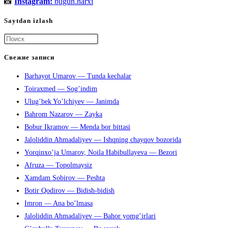
📸
Instagram:
bugun.narxi
Saytdan izlash
Нажмите
клавишу
Свежие записи
Escape,
Barhayot Umarov — Tunda kechalar
чтобы
Toiraxmed — Sog’indim
закрыть
Ulug’bek Yo’lchiyev — Janimda
панель
Bahrom Nazarov — Zayka
поиска.
Bobur Ikramov — Menda bor bittasi
Jaloliddin Ahmadaliyev — Ishqning chayqov bozorida
Yorqinxo’ja Umarov, Noila Habibullayeva — Bezori
Afruza — Topolmaysiz
Xamdam Sobirov — Peshta
Botir Qodirov — Bidish-bidish
Imron — Ana bo’lmasa
Jaloliddin Ahmadaliyev — Bahor yomg’irlari