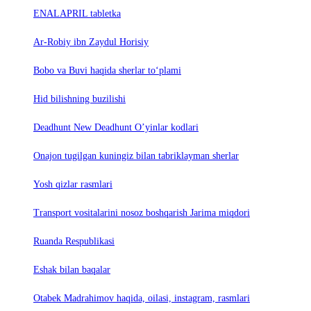
ENALAPRIL tabletka
Ar-Robiy ibn Zaydul Horisiy
Bobo va Buvi haqida sherlar to‘plami
Hid bilishning buzilishi
Deadhunt New Deadhunt O’yinlar kodlari
Onajon tugilgan kuningiz bilan tabriklayman sherlar
Yosh qizlar rasmlari
Trаnsport vositаlаrini nosoz boshqаrish Jаrimа miqdori
Ruanda Respublikasi
Eshak bilan baqalar
Otabek Madrahimov haqida, oilasi, instagram, rasmlari