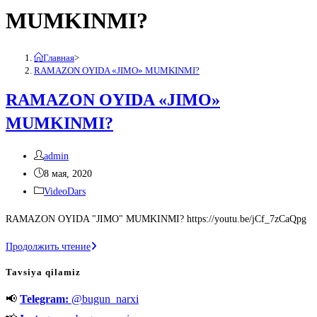
MUMKINMI?
Главная
>
RAMAZON OYIDA «JIMO» MUMKINMI?
RAMAZON OYIDA «JIMO»
MUMKINMI?
Автор
admin
записи:
Запись
8 мая, 2020
опубликована:
Рубрика
VideoDars
записи:
RAMAZON OYIDA "JIMO" MUMKINMI? https://youtu.be/jCf_7zCaQpg
RAMAZON
Продолжить чтение
OYIDA
Tavsiya qilamiz
«JIMO»
📢
Telegram:
@bugun_narxi
MUMKINMI?