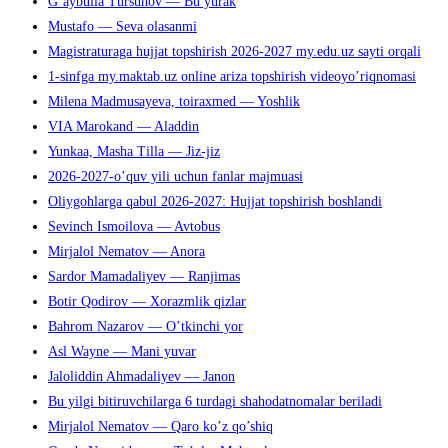
G’aybulla Tursunov — Bu yurak
Mustafo — Seva olasanmi
Magistraturaga hujjat topshirish 2026-2027 my.edu.uz sayti orqali
1-sinfga my.maktab.uz online ariza topshirish videoyo’riqnomasi
Milena Madmusayeva, toiraxmed — Yoshlik
VIA Marokand — Aladdin
Yunkaa, Masha Tilla — Jiz-jiz
2026-2027-o’quv yili uchun fanlar majmuasi
Oliygohlarga qabul 2026-2027: Hujjat topshirish boshlandi
Sevinch Ismoilova — Avtobus
Mirjalol Nematov — Anora
Sardor Mamadaliyev — Ranjimas
Botir Qodirov — Xorazmlik qizlar
Bahrom Nazarov — O’tkinchi yor
Asl Wayne — Mani yuvar
Jaloliddin Ahmadaliyev — Janon
Bu yilgi bitiruvchilarga 6 turdagi shahodatnomalar beriladi
Mirjalol Nematov — Qaro ko’z qo’shiq