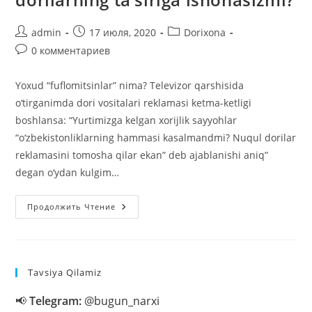
Автор
Запись
Рубрика
admin
17 июля, 2020
Dorixona
записи:
опубликована:
записи:
Комментарии
0 комментариев
к
записи:
Yoxud “fuflomitsinlar” nima? Televizor qarshisida
o‘tirganimda dori vositalari reklamasi ketma-ketligi
boshlansa: “Yurtimizga kelgan xorijlik sayyohlar
“o‘zbekistonliklarning hammasi kasalmandmi? Nuqul dorilar
reklamasini tomosha qilar ekan” deb ajablanishi aniq”
degan o‘ydan kulgim…
Reklama
Продолжить Чтение
Qilinayotgan
Dorilarning
Ta’siriga
Ishonasizmi?
Tavsiya Qilamiz
📢
Telegram:
@bugun_narxi