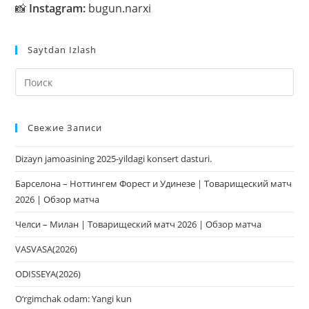
📸
Instagram:
bugun.narxi
Saytdan Izlash
На
кл
Esc
Свежие Записи
чт
за
Dizayn jamoasining 2025-yildagi konsert dasturi.
па
пои
Барселона – Ноттингем Форест и Удинезе | Товарищеский матч
2026 | Обзор матча
Челси – Милан | Товарищеский матч 2026 | Обзор матча
VASVASA(2026)
ODISSEYA(2026)
O‘rgimchak odam: Yangi kun