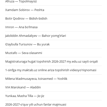
Afruza — Topolmaysiz
Xamdam Sobirov — Peshta
Botir Qodirov — Bidish-bidish
Imron — Ana bo’lmasa
Jaloliddin Ahmadaliyev — Bahor yomg’irlari
G’aybulla Tursunov — Bu yurak
Mustafo — Seva olasanmi
Magistraturaga hujjat topshirish 2026-2027 my.edu.uz sayti orqali
1-sinfga my.maktab.uz online ariza topshirish videoyo’riqnomasi
Milena Madmusayeva, toiraxmed — Yoshlik
VIA Marokand — Aladdin
Yunkaa, Masha Tilla — Jiz-jiz
2026-2027-o’quv yili uchun fanlar majmuasi