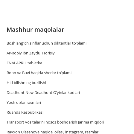
Mashhur maqolalar
Boshlang’ich sinflar uchun diktantlar to’plami
Ar-Robiy ibn Zaydul Horisiy
ENALAPRIL tabletka
Bobo va Buvi haqida sherlar to‘plami
Hid bilishning buzilishi
Deadhunt New Deadhunt O’yinlar kodlari
Yosh qizlar rasmlari
Ruanda Respublikasi
Trаnsport vositаlаrini nosoz boshqаrish Jаrimа miqdori
Rayxon Ulasenova haqida, oilasi, instagram, rasmlari