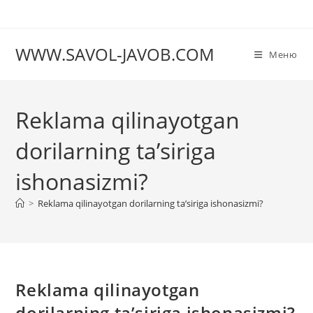
Перейти
к
содержимому
WWW.SAVOL-JAVOB.COM
Меню
Reklama qilinayotgan
dorilarning ta’siriga
ishonasizmi?
>
Reklama qilinayotgan dorilarning ta’siriga ishonasizmi?
Reklama qilinayotgan
dorilarning ta’siriga ishonasizmi?