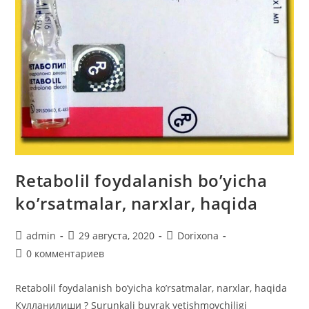
Retabolil foydalanish bo’yicha
ko’rsatmalar, narxlar, haqida
Автор
Запись
Рубрика
admin
29 августа, 2020
Dorixona
записи:
опубликована:
записи:
Комментарии
0 комментариев
к
записи:
Retabolil foydalanish bo’yicha ko’rsatmalar, narxlar, haqida
Кулланилиши ? Surunkali buyrak yetishmovchiligi