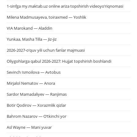
1-sinfga my.maktab.uz online ariza topshirish videoyo’riqnomasi
Milena Madmusayeva, toiraxmed — Yoshlik
VIA Marokand — Aladdin
Yunkaa, Masha Tilla — Jiz-jiz
2026-2027-o’quv yili uchun fanlar majmuasi
Oliygohlarga qabul 2026-2027: Hujjat topshirish boshlandi
Sevinch Ismoilova — Avtobus
Mirjalol Nematov — Anora
Sardor Mamadaliyev — Ranjimas
Botir Qodirov — Xorazmlik qizlar
Bahrom Nazarov — O’tkinchi yor
Asl Wayne — Mani yuvar