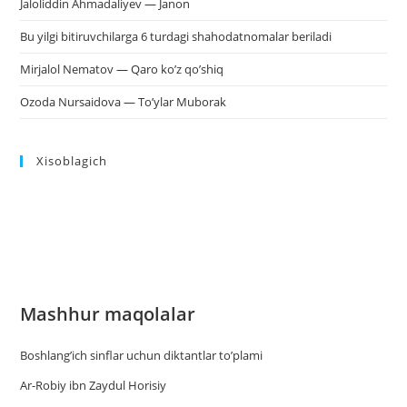
Jaloliddin Ahmadaliyev — Janon
Bu yilgi bitiruvchilarga 6 turdagi shahodatnomalar beriladi
Mirjalol Nematov — Qaro ko’z qo’shiq
Ozoda Nursaidova — To’ylar Muborak
Xisoblagich
Mashhur maqolalar
Boshlang’ich sinflar uchun diktantlar to’plami
Ar-Robiy ibn Zaydul Horisiy