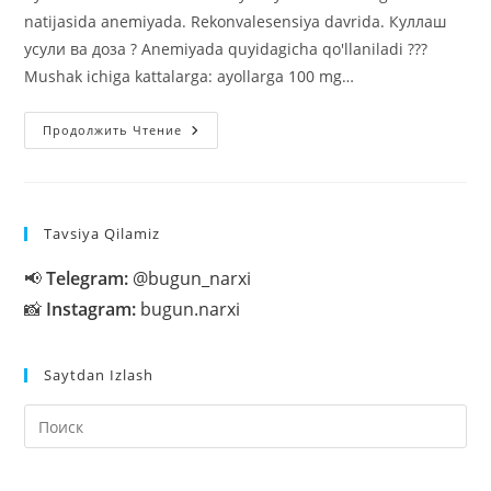
natijasida anemiyada. Rekonvalesensiya davrida. Куллаш
усули ва доза ? Anemiyada quyidagicha qo'llaniladi ???
Mushak ichiga kattalarga: ayollarga 100 mg…
Retabolil
Продолжить Чтение
Foydalanish
Bo’yicha
Ko’rsatmalar,
Narxlar,
Haqida
Tavsiya Qilamiz
📢
Telegram:
@bugun_narxi
📸
Instagram:
bugun.narxi
Saytdan Izlash
На
кл
Esc