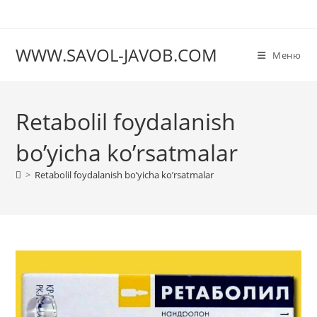
Перейти
к
содержимому
WWW.SAVOL-JAVOB.COM
Меню
Retabolil foydalanish
bo’yicha ko’rsatmalar
>
Retabolil foydalanish bo’yicha ko’rsatmalar