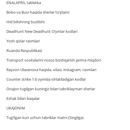
ENALAPRIL tabletka
Bobo va Buvi haqida sherlar to‘plami
Hid bilishning buzilishi
Deadhunt New Deadhunt O’yinlar kodlari
Yosh qizlar rasmlari
Ruanda Respublikasi
Trаnsport vositаlаrini nosoz boshqаrish Jаrimа miqdori
Rayxon Ulasenova haqida, oilasi, instagram, rasmlari
Counter strike 1.6 oyinida ishlatiladigan kodlar
Onajon tugilgan kuningiz bilan tabriklayman sherlar
Eshak bilan baqalar
UKAJONIM
Tug‘ilgan kun uchun tabriklar matni (Singilga)