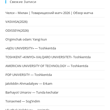
Свежие Записи
чт
за
Челси – Милан | Товарищеский матч 2026 | Обзор матча
па
пои
VASVASA(2026)
ODISSEYA(2026)
O‘rgimchak odam: Yangi kun
«AJOU UNIVERSITY» — Toshkentda
TOSHKENT «KIMYO» XALQARO UNIVERSITETI- Toshkentda
AMERICAN UNIVERSITY OF TECHNOLOGY — Toshkentda
PDP UNIVERSITY — Toshkentda
Jaloliddin Ahmadaliyev — Erkam
Barhayot Umarov — Tunda kechalar
Toiraxmed — Sog’indim