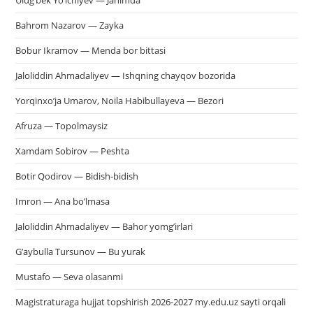
Ulug’bek Yo’lchiyev — Janimda
Bahrom Nazarov — Zayka
Bobur Ikramov — Menda bor bittasi
Jaloliddin Ahmadaliyev — Ishqning chayqov bozorida
Yorqinxo’ja Umarov, Noila Habibullayeva — Bezori
Afruza — Topolmaysiz
Xamdam Sobirov — Peshta
Botir Qodirov — Bidish-bidish
Imron — Ana bo’lmasa
Jaloliddin Ahmadaliyev — Bahor yomg’irlari
G’aybulla Tursunov — Bu yurak
Mustafo — Seva olasanmi
Magistraturaga hujjat topshirish 2026-2027 my.edu.uz sayti orqali