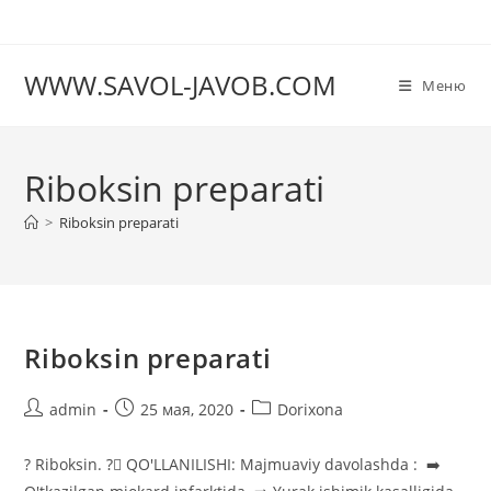
Перейти
к
содержимому
WWW.SAVOL-JAVOB.COM
Меню
Riboksin preparati
>
Riboksin preparati
Riboksin preparati
Автор
Запись
Рубрика
admin
25 мая, 2020
Dorixona
записи:
опубликована:
записи:
? Riboksin. ?‍⚕ QO'LLANILISHI: Majmuaviy davolashda : ➡️