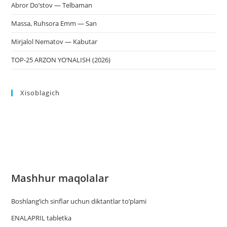
Abror Do’stov — Telbaman
Massa, Ruhsora Emm — San
Mirjalol Nematov — Kabutar
TOP-25 ARZON YO‘NALISH (2026)
Xisoblagich
Mashhur maqolalar
Boshlang’ich sinflar uchun diktantlar to’plami
ENALAPRIL tabletka