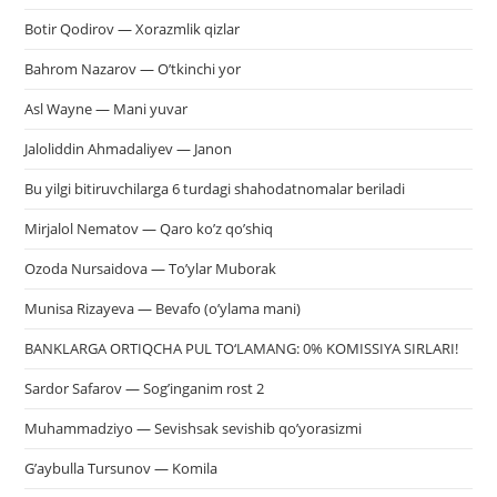
Botir Qodirov — Xorazmlik qizlar
Bahrom Nazarov — O’tkinchi yor
Asl Wayne — Mani yuvar
Jaloliddin Ahmadaliyev — Janon
Bu yilgi bitiruvchilarga 6 turdagi shahodatnomalar beriladi
Mirjalol Nematov — Qaro ko’z qo’shiq
Ozoda Nursaidova — To’ylar Muborak
Munisa Rizayeva — Bevafo (o’ylama mani)
BANKLARGA ORTIQCHA PUL TO‘LAMANG: 0% KOMISSIYA SIRLARI!
Sardor Safarov — Sog’inganim rost 2
Muhammadziyo — Sevishsak sevishib qo’yorasizmi
G’aybulla Tursunov — Komila