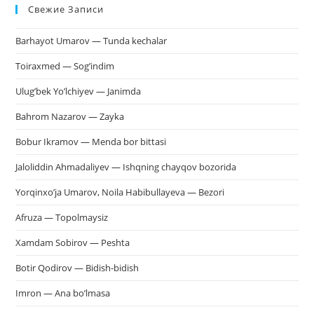
Свежие Записи
чт
за
Barhayot Umarov — Tunda kechalar
па
пои
Toiraxmed — Sog’indim
Ulug’bek Yo’lchiyev — Janimda
Bahrom Nazarov — Zayka
Bobur Ikramov — Menda bor bittasi
Jaloliddin Ahmadaliyev — Ishqning chayqov bozorida
Yorqinxo’ja Umarov, Noila Habibullayeva — Bezori
Afruza — Topolmaysiz
Xamdam Sobirov — Peshta
Botir Qodirov — Bidish-bidish
Imron — Ana bo’lmasa