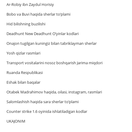
Ar-Robiy ibn Zaydul Horisiy
Bobo va Buvi haqida sherlar to‘plami
Hid bilishning buzilishi
Deadhunt New Deadhunt O’yinlar kodlari
Onajon tugilgan kuningiz bilan tabriklayman sherlar
Yosh qizlar rasmlari
Trаnsport vositаlаrini nosoz boshqаrish Jаrimа miqdori
Ruanda Respublikasi
Eshak bilan baqalar
Otabek Madrahimov haqida, oilasi, instagram, rasmlari
Salomlashish haqida sara sherlar to‘plami
Counter strike 1.6 oyinida ishlatiladigan kodlar
UKAJONIM