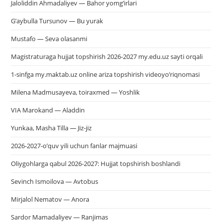
Jaloliddin Ahmadaliyev — Bahor yomg’irlari
G’aybulla Tursunov — Bu yurak
Mustafo — Seva olasanmi
Magistraturaga hujjat topshirish 2026-2027 my.edu.uz sayti orqali
1-sinfga my.maktab.uz online ariza topshirish videoyo’riqnomasi
Milena Madmusayeva, toiraxmed — Yoshlik
VIA Marokand — Aladdin
Yunkaa, Masha Tilla — Jiz-jiz
2026-2027-o’quv yili uchun fanlar majmuasi
Oliygohlarga qabul 2026-2027: Hujjat topshirish boshlandi
Sevinch Ismoilova — Avtobus
Mirjalol Nematov — Anora
Sardor Mamadaliyev — Ranjimas