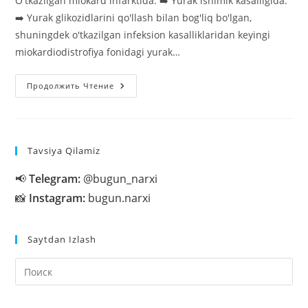
O'tkazilgan miokard infarktida. ➡️ Yurak ishimik kasalligida.
➡️ Yurak glikozidlarini qo'llash bilan bog'liq bo'lgan,
shuningdek o'tkazilgan infeksion kasalliklaridan keyingi
miokardiodistrofiya fonidagi yurak…
Riboksin
Продолжить Чтение
Preparati
Tavsiya Qilamiz
📢
Telegram:
@bugun_narxi
📸
Instagram:
bugun.narxi
Saytdan Izlash
На
кл
Esc