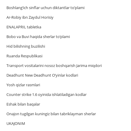
Boshlang’ich sinflar uchun diktantlar to’plami
Ar-Robiy ibn Zaydul Horisiy
ENALAPRIL tabletka
Bobo va Buvi haqida sherlar to‘plami
Hid bilishning buzilishi
Ruanda Respublikasi
Trаnsport vositаlаrini nosoz boshqаrish Jаrimа miqdori
Deadhunt New Deadhunt O’yinlar kodlari
Yosh qizlar rasmlari
Counter strike 1.6 oyinida ishlatiladigan kodlar
Eshak bilan baqalar
Onajon tugilgan kuningiz bilan tabriklayman sherlar
UKAJONIM