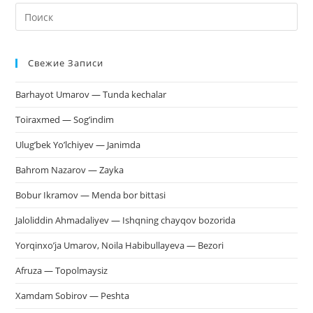
На
кл
Esc
Свежие Записи
чт
за
Barhayot Umarov — Tunda kechalar
па
пои
Toiraxmed — Sog’indim
Ulug’bek Yo’lchiyev — Janimda
Bahrom Nazarov — Zayka
Bobur Ikramov — Menda bor bittasi
Jaloliddin Ahmadaliyev — Ishqning chayqov bozorida
Yorqinxo’ja Umarov, Noila Habibullayeva — Bezori
Afruza — Topolmaysiz
Xamdam Sobirov — Peshta