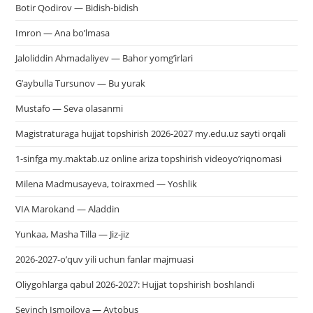
Botir Qodirov — Bidish-bidish
Imron — Ana bo’lmasa
Jaloliddin Ahmadaliyev — Bahor yomg’irlari
G’aybulla Tursunov — Bu yurak
Mustafo — Seva olasanmi
Magistraturaga hujjat topshirish 2026-2027 my.edu.uz sayti orqali
1-sinfga my.maktab.uz online ariza topshirish videoyo’riqnomasi
Milena Madmusayeva, toiraxmed — Yoshlik
VIA Marokand — Aladdin
Yunkaa, Masha Tilla — Jiz-jiz
2026-2027-o’quv yili uchun fanlar majmuasi
Oliygohlarga qabul 2026-2027: Hujjat topshirish boshlandi
Sevinch Ismoilova — Avtobus