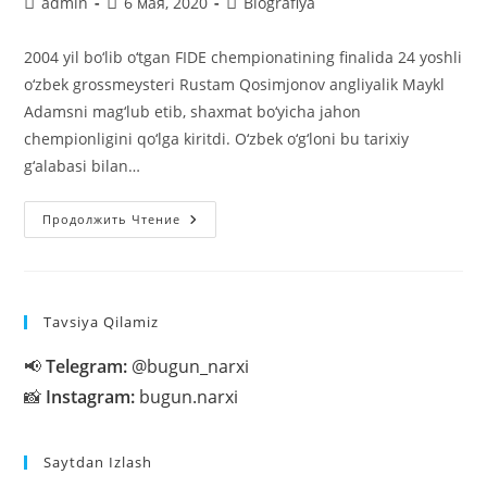
Автор
Запись
Рубрика
admin
6 мая, 2020
Biografiya
записи:
опубликована:
записи:
2004 yil bo‘lib o‘tgan FIDE chempionatining finalida 24 yoshli
o‘zbek grossmeysteri Rustam Qosimjonov angliyalik Maykl
Adamsni mag‘lub etib, shaxmat bo‘yicha jahon
chempionligini qo‘lga kiritdi. O‘zbek o‘g‘loni bu tarixiy
g‘alabasi bilan…
Rustam
Продолжить Чтение
Qosimjonov
Haqida,
Oilasi,
Instagram,
Rasmlari
Tavsiya Qilamiz
📢
Telegram:
@bugun_narxi
📸
Instagram:
bugun.narxi
Saytdan Izlash