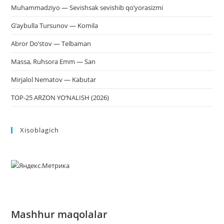
Muhammadziyo — Sevishsak sevishib qo’yorasizmi
G’aybulla Tursunov — Komila
Abror Do’stov — Telbaman
Massa, Ruhsora Emm — San
Mirjalol Nematov — Kabutar
TOP-25 ARZON YO‘NALISH (2026)
Xisoblagich
Mashhur maqolalar