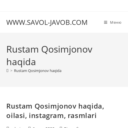
Перейти
к
содержимому
WWW.SAVOL-JAVOB.COM
Меню
Rustam Qosimjonov
haqida
>
Rustam Qosimjonov haqida
Rustam Qosimjonov haqida,
oilasi, instagram, rasmlari