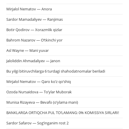
Mirjalol Nematov — Anora
Sardor Mamadaliyev — Ranjimas
Botir Qodirov — Xorazmlik qizlar
Bahrom Nazarov — O’tkinchi yor
Asl Wayne — Mani yuvar
Jaloliddin Ahmadaliyev — Janon
Bu yilgi bitiruvchilarga 6 turdagi shahodatnomalar beriladi
Mirjalol Nematov — Qaro ko’z qo’shiq
Ozoda Nursaidova — To’ylar Muborak
Munisa Rizayeva — Bevafo (o’ylama mani)
BANKLARGA ORTIQCHA PUL TO‘LAMANG: 0% KOMISSIYA SIRLARI!
Sardor Safarov — Sog’inganim rost 2