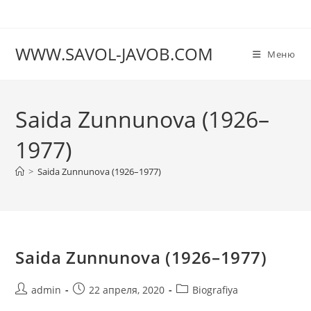
Перейти
к
содержимому
WWW.SAVOL-JAVOB.COM
Меню
Saida Zunnunova (1926–
1977)
>
Saida Zunnunova (1926–1977)
Saida Zunnunova (1926–1977)
Автор
Запись
Рубрика
admin
22 апреля, 2020
Biografiya
записи:
опубликована:
записи: