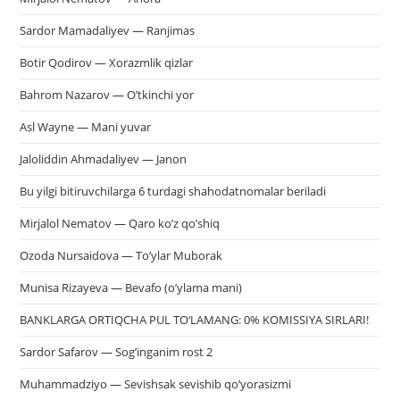
Sardor Mamadaliyev — Ranjimas
Botir Qodirov — Xorazmlik qizlar
Bahrom Nazarov — O’tkinchi yor
Asl Wayne — Mani yuvar
Jaloliddin Ahmadaliyev — Janon
Bu yilgi bitiruvchilarga 6 turdagi shahodatnomalar beriladi
Mirjalol Nematov — Qaro ko’z qo’shiq
Ozoda Nursaidova — To’ylar Muborak
Munisa Rizayeva — Bevafo (o’ylama mani)
BANKLARGA ORTIQCHA PUL TO‘LAMANG: 0% KOMISSIYA SIRLARI!
Sardor Safarov — Sog’inganim rost 2
Muhammadziyo — Sevishsak sevishib qo’yorasizmi