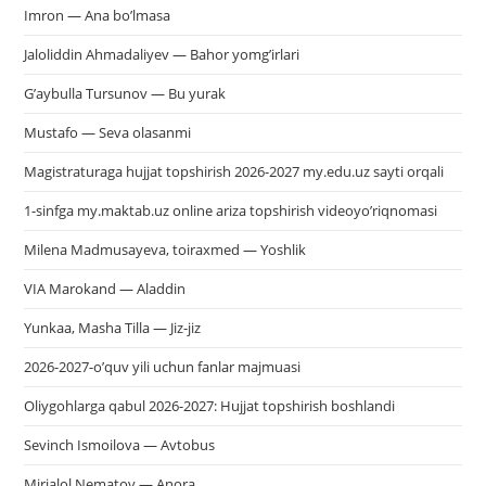
Imron — Ana bo’lmasa
Jaloliddin Ahmadaliyev — Bahor yomg’irlari
G’aybulla Tursunov — Bu yurak
Mustafo — Seva olasanmi
Magistraturaga hujjat topshirish 2026-2027 my.edu.uz sayti orqali
1-sinfga my.maktab.uz online ariza topshirish videoyo’riqnomasi
Milena Madmusayeva, toiraxmed — Yoshlik
VIA Marokand — Aladdin
Yunkaa, Masha Tilla — Jiz-jiz
2026-2027-o’quv yili uchun fanlar majmuasi
Oliygohlarga qabul 2026-2027: Hujjat topshirish boshlandi
Sevinch Ismoilova — Avtobus
Mirjalol Nematov — Anora