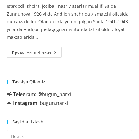
Isteʼdodli shoira, jozibali nasriy asarlar muallifi Saida
Zunnunova 1926 yilda Andijon shahrida xizmatchi oilasida
dunyoga keldi. Otadan erta yetim qolgan Saida 1941–1943
yillarda Andijon pedagogika institutida tahsil oldi, viloyat
maktablarida…
Saida
Продолжить Чтение
Zunnunova
(1926–
1977)
Tavsiya Qilamiz
📢
Telegram:
@bugun_narxi
📸
Instagram:
bugun.narxi
Saytdan Izlash
На