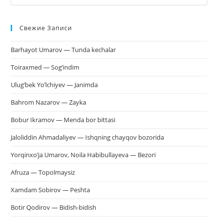
кл
Esc
Свежие Записи
чт
за
Barhayot Umarov — Tunda kechalar
па
пои
Toiraxmed — Sog’indim
Ulug’bek Yo’lchiyev — Janimda
Bahrom Nazarov — Zayka
Bobur Ikramov — Menda bor bittasi
Jaloliddin Ahmadaliyev — Ishqning chayqov bozorida
Yorqinxo’ja Umarov, Noila Habibullayeva — Bezori
Afruza — Topolmaysiz
Xamdam Sobirov — Peshta
Botir Qodirov — Bidish-bidish