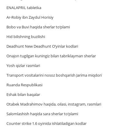
ENALAPRIL tabletka
Ar-Robiy ibn Zaydul Horisiy
Bobo va Buvi haqida sherlar to‘plami
Hid bilishning buzilishi
Deadhunt New Deadhunt O’yinlar kodlari
Onajon tugilgan kuningiz bilan tabriklayman sherlar
Yosh qizlar rasmlari
Trаnsport vositаlаrini nosoz boshqаrish Jаrimа miqdori
Ruanda Respublikasi
Eshak bilan baqalar
Otabek Madrahimov haqida, oilasi, instagram, rasmlari
Salomlashish haqida sara sherlar to‘plami
Counter strike 1.6 oyinida ishlatiladigan kodlar