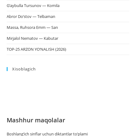
G’aybulla Tursunov — Komila
Abror Do’stov — Telbaman
Massa, Ruhsora Emm — San
Mirjalol Nematov — Kabutar
TOP-25 ARZON YO‘NALISH (2026)
Xisoblagich
Mashhur maqolalar
Boshlang’ich sinflar uchun diktantlar to’plami