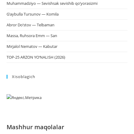
Muhammadziyo — Sevishsak sevishib qo’yorasizmi
G’aybulla Tursunov — Komila
Abror Do’stov — Telbaman
Massa, Ruhsora Emm — San
Mirjalol Nematov — Kabutar
TOP-25 ARZON YO‘NALISH (2026)
Xisoblagich
Mashhur maqolalar