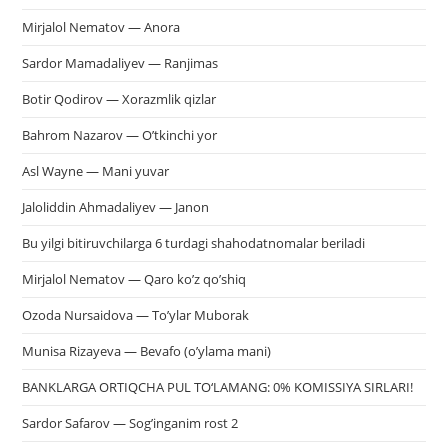
Mirjalol Nematov — Anora
Sardor Mamadaliyev — Ranjimas
Botir Qodirov — Xorazmlik qizlar
Bahrom Nazarov — O’tkinchi yor
Asl Wayne — Mani yuvar
Jaloliddin Ahmadaliyev — Janon
Bu yilgi bitiruvchilarga 6 turdagi shahodatnomalar beriladi
Mirjalol Nematov — Qaro ko’z qo’shiq
Ozoda Nursaidova — To’ylar Muborak
Munisa Rizayeva — Bevafo (o’ylama mani)
BANKLARGA ORTIQCHA PUL TO‘LAMANG: 0% KOMISSIYA SIRLARI!
Sardor Safarov — Sog’inganim rost 2