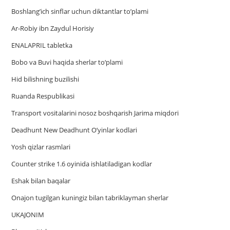
Boshlang’ich sinflar uchun diktantlar to’plami
Ar-Robiy ibn Zaydul Horisiy
ENALAPRIL tabletka
Bobo va Buvi haqida sherlar to‘plami
Hid bilishning buzilishi
Ruanda Respublikasi
Trаnsport vositаlаrini nosoz boshqаrish Jаrimа miqdori
Deadhunt New Deadhunt O’yinlar kodlari
Yosh qizlar rasmlari
Counter strike 1.6 oyinida ishlatiladigan kodlar
Eshak bilan baqalar
Onajon tugilgan kuningiz bilan tabriklayman sherlar
UKAJONIM