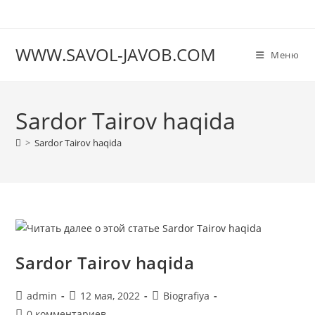
Перейти
к
содержимому
WWW.SAVOL-JAVOB.COM
Меню
Sardor Tairov haqida
>
Sardor Tairov haqida
Sardor Tairov haqida
Автор
Запись
Рубрика
admin
12 мая, 2022
Biografiya
записи:
опубликована:
записи:
Комментарии
0 комментариев