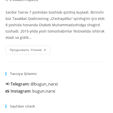
к
записи:
Sardor Tairov 7 yoshidan boshlab qo’shiq kuyladi. Birinchi
bor Tavakkal Qodirovning ,,O’xshaydiku” qo’shig’ini ijro etdi.
8 yoshida honanda Otabek Muhammadzohidga shogird
tushadi. 2015-yilda yosh tomoshabinlar festivalida ishtirok
etadi va g’olib…
Sardor
Продолжить Чтение
Tairov
Haqida
Tavsiya Qilamiz
📢
Telegram:
@bugun_narxi
📸
Instagram:
bugun.narxi
Saytdan Izlash