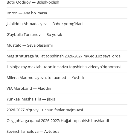
Botir Qodirov — Bidish-bidish
Imron — Ana bo’lmasa
Jaloliddin Ahmadaliyev — Bahor yomg’irlari
G’aybulla Tursunov — Bu yurak
Mustafo — Seva olasanmi
Magistraturaga hujjat topshirish 2026-2027 my.edu.uz sayti orqali
1-sinfga my.maktab.uz online ariza topshirish videoyo’riqnomasi
Milena Madmusayeva, toiraxmed — Yoshlik
VIA Marokand — Aladdin
Yunkaa, Masha Tilla — Jiz-jiz
2026-2027-o’quv yili uchun fanlar majmuasi
Oliygohlarga qabul 2026-2027: Hujjat topshirish boshlandi
Sevinch Ismoilova — Avtobus