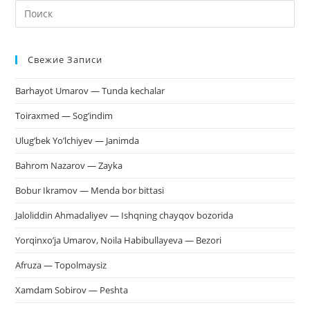
На
кл
Esc
Свежие Записи
чт
за
Barhayot Umarov — Tunda kechalar
па
пои
Toiraxmed — Sog’indim
Ulug’bek Yo’lchiyev — Janimda
Bahrom Nazarov — Zayka
Bobur Ikramov — Menda bor bittasi
Jaloliddin Ahmadaliyev — Ishqning chayqov bozorida
Yorqinxo’ja Umarov, Noila Habibullayeva — Bezori
Afruza — Topolmaysiz
Xamdam Sobirov — Peshta