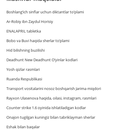
Boshlang’ich sinflar uchun diktantlar to’plami
Ar-Robiy ibn Zaydul Horisiy
ENALAPRIL tabletka
Bobo va Buvi haqida sherlar to‘plami
Hid bilishning buzilishi
Deadhunt New Deadhunt O’yinlar kodlari
Yosh qizlar rasmlari
Ruanda Respublikasi
Trаnsport vositаlаrini nosoz boshqаrish Jаrimа miqdori
Rayxon Ulasenova haqida, oilasi, instagram, rasmlari
Counter strike 1.6 oyinida ishlatiladigan kodlar
Onajon tugilgan kuningiz bilan tabriklayman sherlar
Eshak bilan baqalar