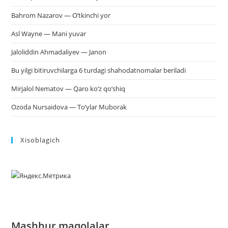
Bahrom Nazarov — O’tkinchi yor
Asl Wayne — Mani yuvar
Jaloliddin Ahmadaliyev — Janon
Bu yilgi bitiruvchilarga 6 turdagi shahodatnomalar beriladi
Mirjalol Nematov — Qaro ko’z qo’shiq
Ozoda Nursaidova — To’ylar Muborak
Xisoblagich
Mashhur maqolalar