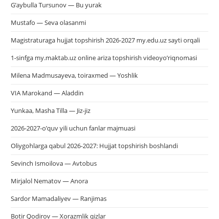
G’aybulla Tursunov — Bu yurak
Mustafo — Seva olasanmi
Magistraturaga hujjat topshirish 2026-2027 my.edu.uz sayti orqali
1-sinfga my.maktab.uz online ariza topshirish videoyo’riqnomasi
Milena Madmusayeva, toiraxmed — Yoshlik
VIA Marokand — Aladdin
Yunkaa, Masha Tilla — Jiz-jiz
2026-2027-o’quv yili uchun fanlar majmuasi
Oliygohlarga qabul 2026-2027: Hujjat topshirish boshlandi
Sevinch Ismoilova — Avtobus
Mirjalol Nematov — Anora
Sardor Mamadaliyev — Ranjimas
Botir Qodirov — Xorazmlik qizlar