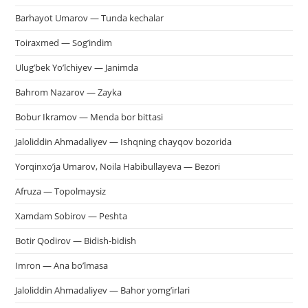
Barhayot Umarov — Tunda kechalar
Toiraxmed — Sog’indim
Ulug’bek Yo’lchiyev — Janimda
Bahrom Nazarov — Zayka
Bobur Ikramov — Menda bor bittasi
Jaloliddin Ahmadaliyev — Ishqning chayqov bozorida
Yorqinxo’ja Umarov, Noila Habibullayeva — Bezori
Afruza — Topolmaysiz
Xamdam Sobirov — Peshta
Botir Qodirov — Bidish-bidish
Imron — Ana bo’lmasa
Jaloliddin Ahmadaliyev — Bahor yomg’irlari