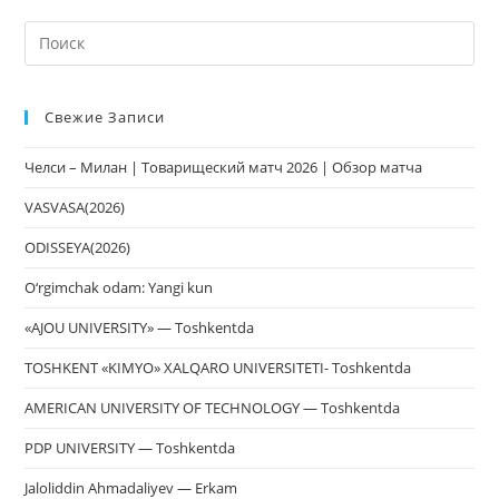
На
кл
Esc
Свежие Записи
чт
за
Челси – Милан | Товарищеский матч 2026 | Обзор матча
па
пои
VASVASA(2026)
ODISSEYA(2026)
O‘rgimchak odam: Yangi kun
«AJOU UNIVERSITY» — Toshkentda
TOSHKENT «KIMYO» XALQARO UNIVERSITETI- Toshkentda
AMERICAN UNIVERSITY OF TECHNOLOGY — Toshkentda
PDP UNIVERSITY — Toshkentda
Jaloliddin Ahmadaliyev — Erkam