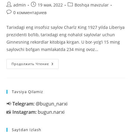
Автор
Запись
Рубрика
admin
19 мая, 2022
Boshqa mavzular
записи:
опубликована:
записи:
Комментарии
0 комментариев
к
записи:
Tarixdagi eng insofsiz saylov Charlz King 1927 yilda Liberiya
prezidenti bo‘lib, tarixdagi eng nohalol saylovlar uchun
Ginnesning rekordlar kitobiga kirgan. U bor-yo‘g‘i 15 ming
saylovchi bo‘lgan mamlakatda 234 ming ovoz…
Tarixdagi
Продолжить Чтение
Eng
Insofsiz
Saylov
Tavsiya Qilamiz
📢
Telegram:
@bugun_narxi
📸
Instagram:
bugun.narxi
Saytdan Izlash