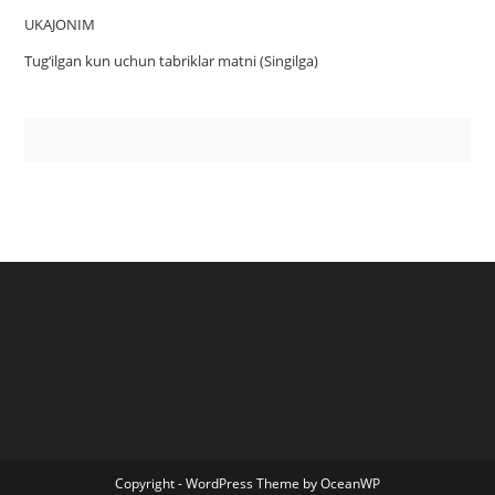
UKAJONIM
Tug‘ilgan kun uchun tabriklar matni (Singilga)
Copyright - WordPress Theme by OceanWP