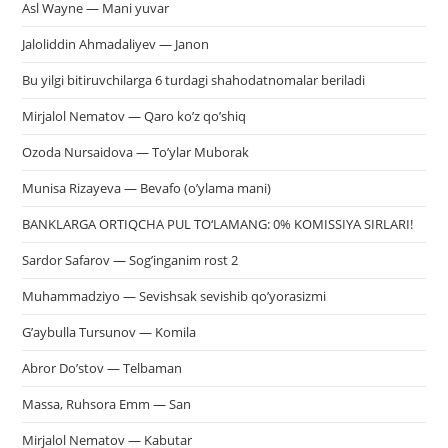
Asl Wayne — Mani yuvar
Jaloliddin Ahmadaliyev — Janon
Bu yilgi bitiruvchilarga 6 turdagi shahodatnomalar beriladi
Mirjalol Nematov — Qaro ko’z qo’shiq
Ozoda Nursaidova — To’ylar Muborak
Munisa Rizayeva — Bevafo (o’ylama mani)
BANKLARGA ORTIQCHA PUL TO‘LAMANG: 0% KOMISSIYA SIRLARI!
Sardor Safarov — Sog’inganim rost 2
Muhammadziyo — Sevishsak sevishib qo’yorasizmi
G’aybulla Tursunov — Komila
Abror Do’stov — Telbaman
Massa, Ruhsora Emm — San
Mirjalol Nematov — Kabutar