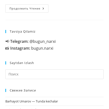
Telefonda
Продолжить Чтение
Ham
Stream
Qilsa
Bo’ladimi?
Tavsiya Qilamiz
📢
Telegram:
@bugun_narxi
📸
Instagram:
bugun.narxi
Saytdan Izlash
На
кл
Esc
Свежие Записи
чт
за
Barhayot Umarov — Tunda kechalar
па
пои