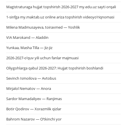
Magistraturaga hujjat topshirish 2026-2027 my.edu.uz sayti orqali
1-sinfga my.maktab.uz online ariza topshirish videoyo’riqnomasi
Milena Madmusayeva, toiraxmed — Yoshlik
VIA Marokand — Aladdin
Yunkaa, Masha Tilla — Jiz-jiz
2026-2027-o’quv yili uchun fanlar majmuasi
Oliygohlarga qabul 2026-2027: Hujjat topshirish boshlandi
Sevinch Ismoilova — Avtobus
Mirjalol Nematov — Anora
Sardor Mamadaliyev — Ranjimas
Botir Qodirov — Xorazmlik qizlar
Bahrom Nazarov — O’tkinchi yor