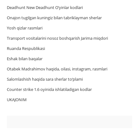
Deadhunt New Deadhunt O’yinlar kodlari
Onajon tugilgan kuningiz bilan tabriklayman sherlar
Yosh qizlar rasmlari
Trаnsport vositаlаrini nosoz boshqаrish Jаrimа miqdori
Ruanda Respublikasi
Eshak bilan baqalar
Otabek Madrahimov haqida, oilasi, instagram, rasmlari
Salomlashish haqida sara sherlar to‘plami
Counter strike 1.6 oyinida ishlatiladigan kodlar
UKAJONIM