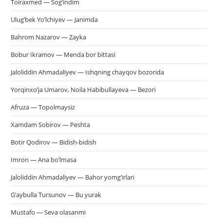
Toiraxmed — Sog’indim
Ulug’bek Yo’lchiyev — Janimda
Bahrom Nazarov — Zayka
Bobur Ikramov — Menda bor bittasi
Jaloliddin Ahmadaliyev — Ishqning chayqov bozorida
Yorqinxo’ja Umarov, Noila Habibullayeva — Bezori
Afruza — Topolmaysiz
Xamdam Sobirov — Peshta
Botir Qodirov — Bidish-bidish
Imron — Ana bo’lmasa
Jaloliddin Ahmadaliyev — Bahor yomg’irlari
G’aybulla Tursunov — Bu yurak
Mustafo — Seva olasanmi