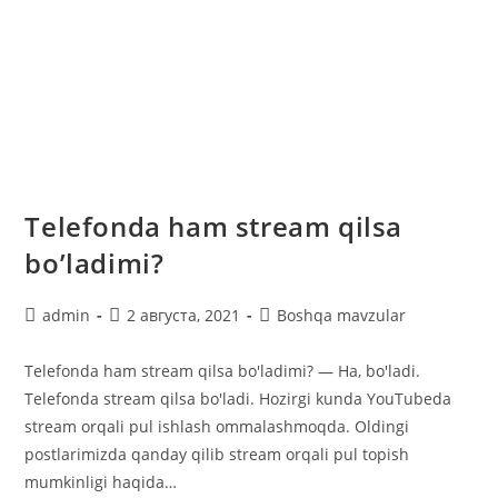
Telefonda ham stream qilsa
bo’ladimi?
Автор
Запись
Рубрика
admin
2 августа, 2021
Boshqa mavzular
записи:
опубликована:
записи:
Telefonda ham stream qilsa bo'ladimi? — Ha, bo'ladi.
Telefonda stream qilsa bo'ladi. Hozirgi kunda YouTubeda
stream orqali pul ishlash ommalashmoqda. Oldingi
postlarimizda qanday qilib stream orqali pul topish
mumkinligi haqida…