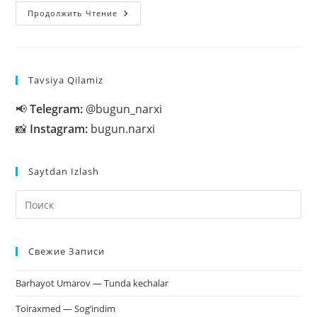
TUSHDA
Продолжить Чтение
BALIQ
KO’RSA
Tavsiya Qilamiz
📢
Telegram:
@bugun_narxi
📸
Instagram:
bugun.narxi
Saytdan Izlash
На
кл
Esc
Свежие Записи
чт
за
Barhayot Umarov — Tunda kechalar
па
пои
Toiraxmed — Sog’indim