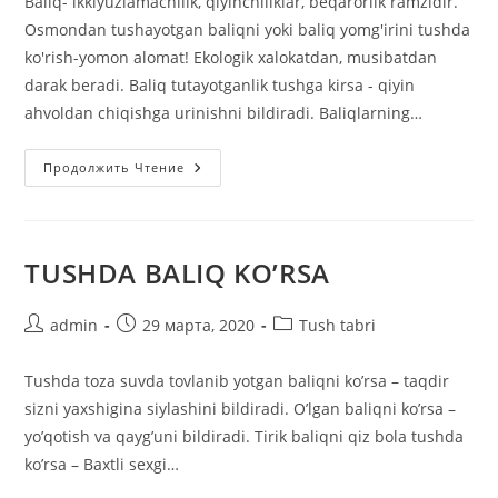
Baliq- ikkiyuzlamachilik, qiyinchiliklar, beqarorlik ramzidir.
Osmondan tushayotgan baliqni yoki baliq yomg'irini tushda
ko'rish-yomon alomat! Ekologik xalokatdan, musibatdan
darak beradi. Baliq tutayotganlik tushga kirsa - qiyin
ahvoldan chiqishga urinishni bildiradi. Baliqlarning…
Tushda
Продолжить Чтение
Baliq
Ko’rsa
TUSHDA BALIQ KO’RSA
Автор
Запись
Рубрика
admin
29 марта, 2020
Tush tabri
записи:
опубликована:
записи:
Tushda toza suvda tovlanib yotgan baliqni ko’rsa – taqdir
sizni yaxshigina siylashini bildiradi. O’lgan baliqni ko’rsa –
yo’qotish va qayg’uni bildiradi. Tirik baliqni qiz bola tushda
ko’rsa – Baxtli sexgi…