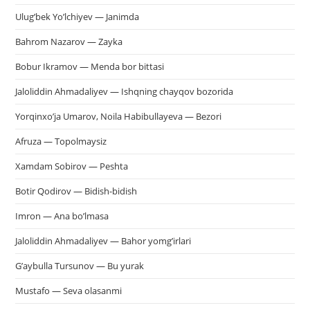
Ulug’bek Yo’lchiyev — Janimda
Bahrom Nazarov — Zayka
Bobur Ikramov — Menda bor bittasi
Jaloliddin Ahmadaliyev — Ishqning chayqov bozorida
Yorqinxo’ja Umarov, Noila Habibullayeva — Bezori
Afruza — Topolmaysiz
Xamdam Sobirov — Peshta
Botir Qodirov — Bidish-bidish
Imron — Ana bo’lmasa
Jaloliddin Ahmadaliyev — Bahor yomg’irlari
G’aybulla Tursunov — Bu yurak
Mustafo — Seva olasanmi