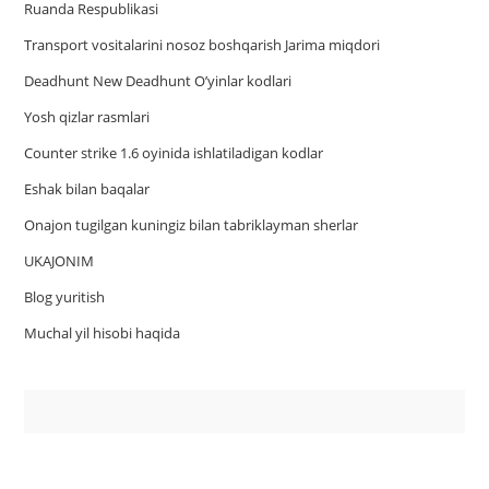
Ruanda Respublikasi
Trаnsport vositаlаrini nosoz boshqаrish Jаrimа miqdori
Deadhunt New Deadhunt O’yinlar kodlari
Yosh qizlar rasmlari
Counter strike 1.6 oyinida ishlatiladigan kodlar
Eshak bilan baqalar
Onajon tugilgan kuningiz bilan tabriklayman sherlar
UKAJONIM
Blog yuritish
Muchal yil hisobi haqida