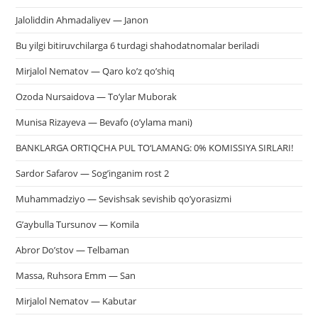
Jaloliddin Ahmadaliyev — Janon
Bu yilgi bitiruvchilarga 6 turdagi shahodatnomalar beriladi
Mirjalol Nematov — Qaro ko’z qo’shiq
Ozoda Nursaidova — To’ylar Muborak
Munisa Rizayeva — Bevafo (o’ylama mani)
BANKLARGA ORTIQCHA PUL TO‘LAMANG: 0% KOMISSIYA SIRLARI!
Sardor Safarov — Sog’inganim rost 2
Muhammadziyo — Sevishsak sevishib qo’yorasizmi
G’aybulla Tursunov — Komila
Abror Do’stov — Telbaman
Massa, Ruhsora Emm — San
Mirjalol Nematov — Kabutar