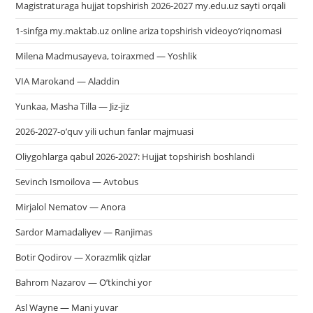
Magistraturaga hujjat topshirish 2026-2027 my.edu.uz sayti orqali
1-sinfga my.maktab.uz online ariza topshirish videoyo’riqnomasi
Milena Madmusayeva, toiraxmed — Yoshlik
VIA Marokand — Aladdin
Yunkaa, Masha Tilla — Jiz-jiz
2026-2027-o’quv yili uchun fanlar majmuasi
Oliygohlarga qabul 2026-2027: Hujjat topshirish boshlandi
Sevinch Ismoilova — Avtobus
Mirjalol Nematov — Anora
Sardor Mamadaliyev — Ranjimas
Botir Qodirov — Xorazmlik qizlar
Bahrom Nazarov — O’tkinchi yor
Asl Wayne — Mani yuvar