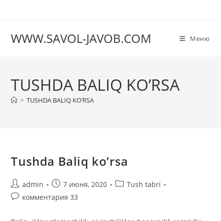
Перейти
к
содержимому
WWW.SAVOL-JAVOB.COM
Меню
TUSHDA BALIQ KO’RSA
>
TUSHDA BALIQ KO’RSA
Tushda Baliq ko’rsa
Автор
Запись
Рубрика
admin
7 июня, 2020
Tush tabri
записи:
опубликована:
записи:
Комментарии
комментария 33
к
записи: