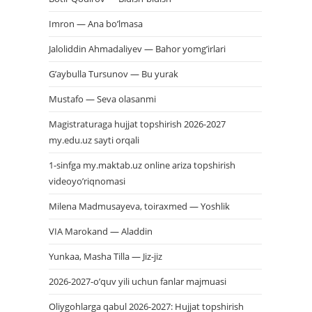
Imron — Ana bo’lmasa
Jaloliddin Ahmadaliyev — Bahor yomg’irlari
G’aybulla Tursunov — Bu yurak
Mustafo — Seva olasanmi
Magistraturaga hujjat topshirish 2026-2027
my.edu.uz sayti orqali
1-sinfga my.maktab.uz online ariza topshirish
videoyo’riqnomasi
Milena Madmusayeva, toiraxmed — Yoshlik
VIA Marokand — Aladdin
Yunkaa, Masha Tilla — Jiz-jiz
2026-2027-o’quv yili uchun fanlar majmuasi
Oliygohlarga qabul 2026-2027: Hujjat topshirish