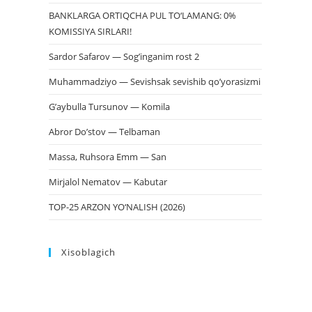
BANKLARGA ORTIQCHA PUL TO‘LAMANG: 0%
KOMISSIYA SIRLARI!
Sardor Safarov — Sog’inganim rost 2
Muhammadziyo — Sevishsak sevishib qo’yorasizmi
G’aybulla Tursunov — Komila
Abror Do’stov — Telbaman
Massa, Ruhsora Emm — San
Mirjalol Nematov — Kabutar
TOP-25 ARZON YO‘NALISH (2026)
Xisoblagich