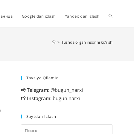
Переключи
раница
Google dan izlash
Yandex dan izlash
поиск
>
Tushda o’lgan insonni ko’rish
по
Tavsiya Qilamiz
веб-
📢
Telegram:
@bugun_narxi
📸
Instagram:
bugun.narxi
сайту
n
Saytdan Izlash
Нажмите