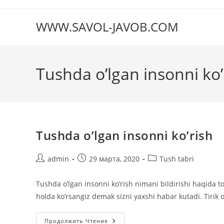
Перейти
к
WWW.SAVOL-JAVOB.COM
содержимому
Tushda o’lgan insonni ko’
Tushda o’lgan insonni ko’rish
Автор
Запись
Рубрика
admin
29 марта, 2020
Tush tabri
записи:
опубликована:
записи:
Tushda o’lgan insonni ko’rish nimani bildirishi haqida to
holda ko’rsangiz demak sizni yaxshi habar kutadi. Tirik 
Tushda
Продолжить Чтение