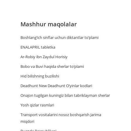
Mashhur maqolalar
Boshlang’ich sinflar uchun diktantlar to’plami
ENALAPRIL tabletka
Ar-Robiy ibn Zaydul Horisiy
Bobo va Buvi haqida sherlar to‘plami
Hid bilishning buzilishi
Deadhunt New Deadhunt O’yinlar kodlari
Onajon tugilgan kuningiz bilan tabriklayman sherlar
Yosh qizlar rasmlari
Trаnsport vositаlаrini nosoz boshqаrish Jаrimа
miqdori