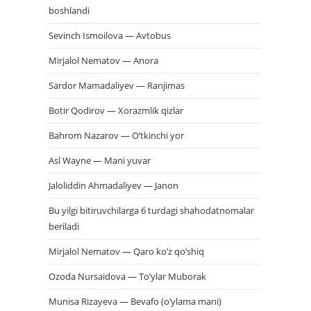
boshlandi
Sevinch Ismoilova — Avtobus
Mirjalol Nematov — Anora
Sardor Mamadaliyev — Ranjimas
Botir Qodirov — Xorazmlik qizlar
Bahrom Nazarov — O’tkinchi yor
Asl Wayne — Mani yuvar
Jaloliddin Ahmadaliyev — Janon
Bu yilgi bitiruvchilarga 6 turdagi shahodatnomalar
beriladi
Mirjalol Nematov — Qaro ko’z qo’shiq
Ozoda Nursaidova — To’ylar Muborak
Munisa Rizayeva — Bevafo (o’ylama mani)