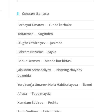
клавишу
Escape,
Свежие Записи
чтобы
закрыть
Barhayot Umarov — Tunda kechalar
панель
поиска.
Toiraxmed — Sog’indim
Ulug’bek Yo’lchiyev — Janimda
Bahrom Nazarov — Zayka
Bobur Ikramov — Menda bor bittasi
Jaloliddin Ahmadaliyev — Ishqning chayqov
bozorida
Yorqinxo’ja Umarov, Noila Habibullayeva — Bezori
Afruza — Topolmaysiz
Xamdam Sobirov — Peshta
Botir Qodirov — Bidish-bidish