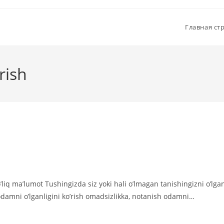
Главная ст
rish
’liq ma’lumot Tushingizda siz yoki hali o’lmagan tanishingizni o’lga
odamni o’lganligini ko’rish omadsizlikka, notanish odamni…