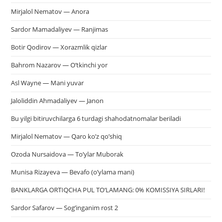
Mirjalol Nematov — Anora
Sardor Mamadaliyev — Ranjimas
Botir Qodirov — Xorazmlik qizlar
Bahrom Nazarov — O’tkinchi yor
Asl Wayne — Mani yuvar
Jaloliddin Ahmadaliyev — Janon
Bu yilgi bitiruvchilarga 6 turdagi shahodatnomalar beriladi
Mirjalol Nematov — Qaro ko’z qo’shiq
Ozoda Nursaidova — To’ylar Muborak
Munisa Rizayeva — Bevafo (o’ylama mani)
BANKLARGA ORTIQCHA PUL TO‘LAMANG: 0% KOMISSIYA SIRLARI!
Sardor Safarov — Sog’inganim rost 2