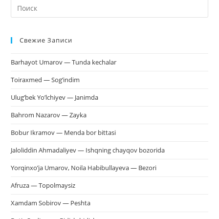
На
кл
Esc
Свежие Записи
чт
за
Barhayot Umarov — Tunda kechalar
па
пои
Toiraxmed — Sog’indim
Ulug’bek Yo’lchiyev — Janimda
Bahrom Nazarov — Zayka
Bobur Ikramov — Menda bor bittasi
Jaloliddin Ahmadaliyev — Ishqning chayqov bozorida
Yorqinxo’ja Umarov, Noila Habibullayeva — Bezori
Afruza — Topolmaysiz
Xamdam Sobirov — Peshta