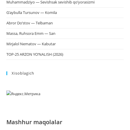
Muhammadziyo — Sevishsak sevishib qo’yorasizmi
G’aybulla Tursunov — Komila
Abror Do’stov — Telbaman
Massa, Ruhsora Emm — San
Mirjalol Nematov — Kabutar
TOP-25 ARZON YO‘NALISH (2026)
Xisoblagich
Mashhur maqolalar