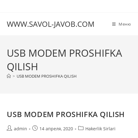
Перейти
к
содержимому
WWW.SAVOL-JAVOB.COM
Меню
USB MODEM PROSHIFKA
QILISH
>
USB MODEM PROSHIFKA QILISH
USB MODEM PROSHIFKA QILISH
Автор
Запись
Рубрика
admin
14 апреля, 2020
Hakerlik Sirlari
записи:
опубликована:
записи: