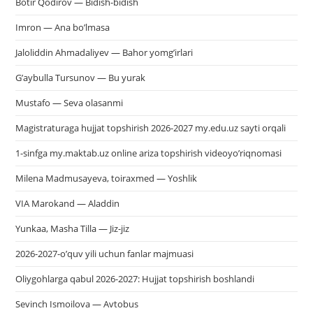
Botir Qodirov — Bidish-bidish
Imron — Ana bo’lmasa
Jaloliddin Ahmadaliyev — Bahor yomg’irlari
G’aybulla Tursunov — Bu yurak
Mustafo — Seva olasanmi
Magistraturaga hujjat topshirish 2026-2027 my.edu.uz sayti orqali
1-sinfga my.maktab.uz online ariza topshirish videoyo’riqnomasi
Milena Madmusayeva, toiraxmed — Yoshlik
VIA Marokand — Aladdin
Yunkaa, Masha Tilla — Jiz-jiz
2026-2027-o’quv yili uchun fanlar majmuasi
Oliygohlarga qabul 2026-2027: Hujjat topshirish boshlandi
Sevinch Ismoilova — Avtobus