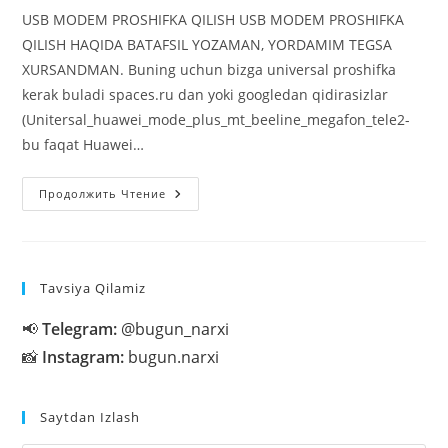
USB MODEM PROSHIFKA QILISH USB MODEM PROSHIFKA
QILISH HAQIDA BATAFSIL YOZAMAN, YORDAMIM TEGSA
XURSANDMAN. Buning uchun bizga universal proshifka
kerak buladi spaces.ru dan yoki googledan qidirasizlar
(Unitersal_huawei_mode_plus_mt_beeline_megafon_tele2-
bu faqat Huawei…
USB
Продолжить Чтение
MODEM
PROSHIFKA
QILISH
Tavsiya Qilamiz
📢
Telegram:
@bugun_narxi
📸
Instagram:
bugun.narxi
Saytdan Izlash