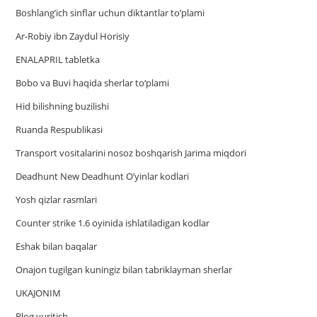
Boshlang’ich sinflar uchun diktantlar to’plami
Ar-Robiy ibn Zaydul Horisiy
ENALAPRIL tabletka
Bobo va Buvi haqida sherlar to‘plami
Hid bilishning buzilishi
Ruanda Respublikasi
Trаnsport vositаlаrini nosoz boshqаrish Jаrimа miqdori
Deadhunt New Deadhunt O’yinlar kodlari
Yosh qizlar rasmlari
Counter strike 1.6 oyinida ishlatiladigan kodlar
Eshak bilan baqalar
Onajon tugilgan kuningiz bilan tabriklayman sherlar
UKAJONIM
Blog yuritish