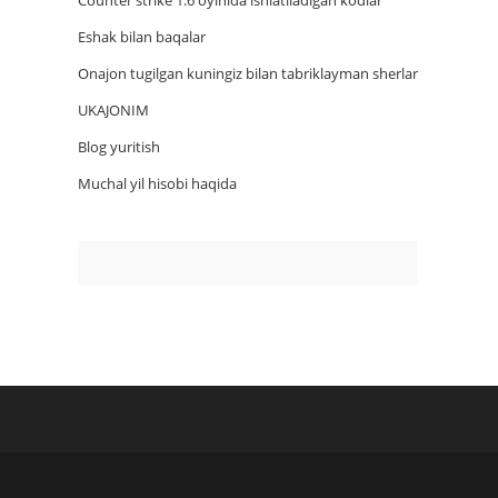
Counter strike 1.6 oyinida ishlatiladigan kodlar
Eshak bilan baqalar
Onajon tugilgan kuningiz bilan tabriklayman sherlar
UKAJONIM
Blog yuritish
Muchal yil hisobi haqida