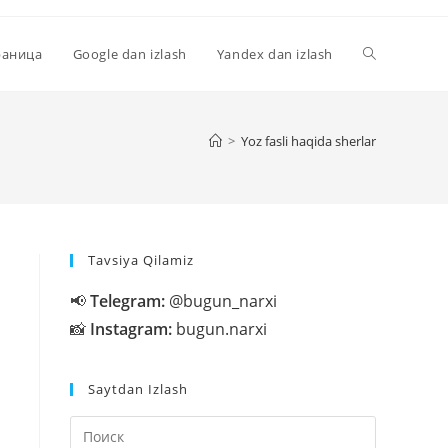
Переключи
раница
Google dan izlash
Yandex dan izlash
поиск
>
Yoz fasli haqida sherlar
по
Tavsiya Qilamiz
веб-
📢
Telegram:
@bugun_narxi
📸
Instagram:
bugun.narxi
сайту
Saytdan Izlash
Нажмите