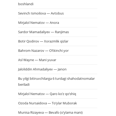
boshlandi
Sevinch Ismoilova — Avtobus
Mirjalol Nematov — Anora
Sardor Mamadaliyev — Ranjimas
Botir Qodirov — Xorazmlik qizlar
Bahrom Nazarov — O’tkinchi yor
Asl Wayne — Mani yuvar
Jaloliddin Ahmadaliyev — Janon
Bu yilgi bitiruvchilarga 6 turdagi shahodatnomalar
beriladi
Mirjalol Nematov — Qaro ko’z qo’shiq
Ozoda Nursaidova — To’ylar Muborak
Munisa Rizayeva — Bevafo (o’ylama mani)