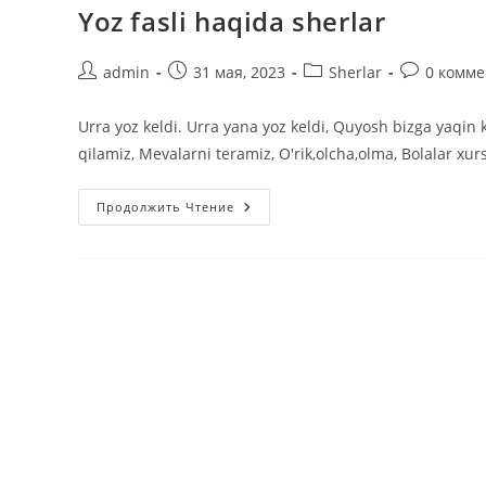
Yoz fasli haqida sherlar
Автор
Запись
Рубрика
Комментар
admin
31 мая, 2023
Sherlar
0 комм
записи:
опубликована:
записи:
к
записи:
Urra yoz keldi. Urra yana yoz keldi, Quyosh bizga yaqin ke
qilamiz, Mevalarni teramiz, O'rik,olcha,olma, Bolalar x
Yoz
Продолжить Чтение
Fasli
Haqida
Sherlar