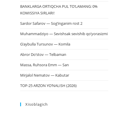
BANKLARGA ORTIQCHA PUL TO‘LAMANG: 0%
KOMISSIYA SIRLARI!
Sardor Safarov — Sog’inganim rost 2
Muhammadziyo — Sevishsak sevishib qo’yorasizmi
G’aybulla Tursunov — Komila
Abror Do’stov — Telbaman
Massa, Ruhsora Emm — San
Mirjalol Nematov — Kabutar
TOP-25 ARZON YO‘NALISH (2026)
Xisoblagich