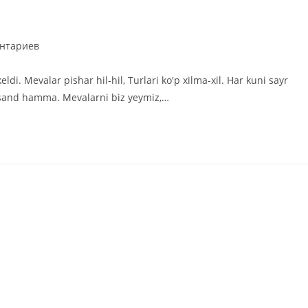
ии
ентариев
ldi. Mevalar pishar hil-hil, Turlari ko'p xilma-xil. Har kuni sayr
ursand hamma. Mevalarni biz yeymiz,…