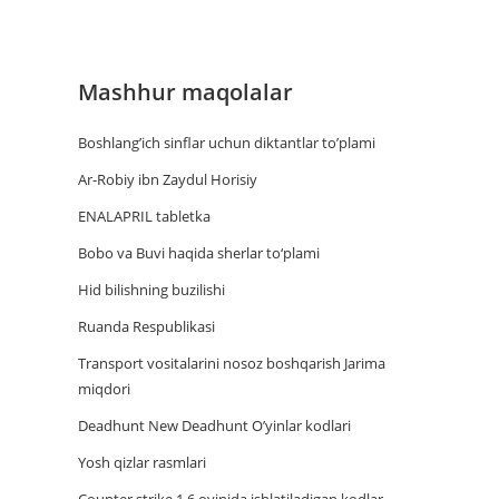
Mashhur maqolalar
Boshlang’ich sinflar uchun diktantlar to’plami
Ar-Robiy ibn Zaydul Horisiy
ENALAPRIL tabletka
Bobo va Buvi haqida sherlar to‘plami
Hid bilishning buzilishi
Ruanda Respublikasi
Trаnsport vositаlаrini nosoz boshqаrish Jаrimа
miqdori
Deadhunt New Deadhunt O’yinlar kodlari
Yosh qizlar rasmlari