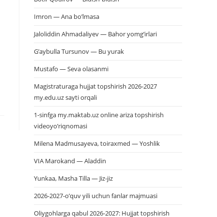
Imron — Ana bo’lmasa
Jaloliddin Ahmadaliyev — Bahor yomg’irlari
G’aybulla Tursunov — Bu yurak
Mustafo — Seva olasanmi
Magistraturaga hujjat topshirish 2026-2027
my.edu.uz sayti orqali
1-sinfga my.maktab.uz online ariza topshirish
videoyo’riqnomasi
Milena Madmusayeva, toiraxmed — Yoshlik
VIA Marokand — Aladdin
Yunkaa, Masha Tilla — Jiz-jiz
2026-2027-o’quv yili uchun fanlar majmuasi
Oliygohlarga qabul 2026-2027: Hujjat topshirish