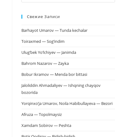
клавишу
Escape,
Свежие Записи
чтобы
закрыть
Barhayot Umarov — Tunda kechalar
панель
поиска.
Toiraxmed — Sog’indim
Ulug’bek Yo’lchiyev — Janimda
Bahrom Nazarov — Zayka
Bobur Ikramov — Menda bor bittasi
Jaloliddin Ahmadaliyev — Ishqning chayqov
bozorida
Yorqinxo’ja Umarov, Noila Habibullayeva — Bezori
Afruza — Topolmaysiz
Xamdam Sobirov — Peshta
Botir Qodirov — Bidish-bidish